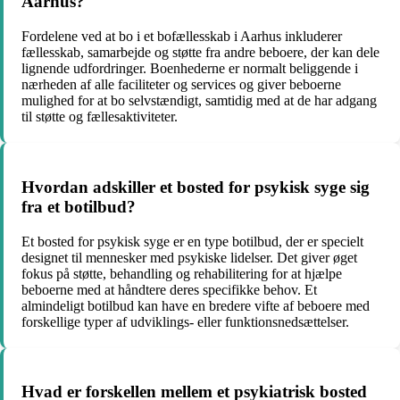
Aarhus?
Fordelene ved at bo i et bofællesskab i Aarhus inkluderer
fællesskab, samarbejde og støtte fra andre beboere, der kan dele
lignende udfordringer. Boenhederne er normalt beliggende i
nærheden af alle faciliteter og services og giver beboerne
mulighed for at bo selvstændigt, samtidig med at de har adgang
til støtte og fællesaktiviteter.
Hvordan adskiller et bosted for psykisk syge sig
fra et botilbud?
Et bosted for psykisk syge er en type botilbud, der er specielt
designet til mennesker med psykiske lidelser. Det giver øget
fokus på støtte, behandling og rehabilitering for at hjælpe
beboerne med at håndtere deres specifikke behov. Et
almindeligt botilbud kan have en bredere vifte af beboere med
forskellige typer af udviklings- eller funktionsnedsættelser.
Hvad er forskellen mellem et psykiatrisk bosted