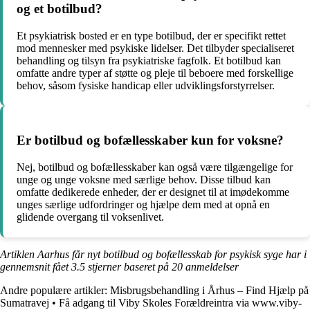
og et botilbud?
Et psykiatrisk bosted er en type botilbud, der er specifikt rettet
mod mennesker med psykiske lidelser. Det tilbyder specialiseret
behandling og tilsyn fra psykiatriske fagfolk. Et botilbud kan
omfatte andre typer af støtte og pleje til beboere med forskellige
behov, såsom fysiske handicap eller udviklingsforstyrrelser.
Er botilbud og bofællesskaber kun for voksne?
Nej, botilbud og bofællesskaber kan også være tilgængelige for
unge og unge voksne med særlige behov. Disse tilbud kan
omfatte dedikerede enheder, der er designet til at imødekomme
unges særlige udfordringer og hjælpe dem med at opnå en
glidende overgang til voksenlivet.
Artiklen Aarhus får nyt botilbud og bofællesskab for psykisk syge har i
gennemsnit fået
3.5
stjerner baseret på
20
anmeldelser
Andre populære artikler:
Misbrugsbehandling i Århus – Find Hjælp på
Sumatravej
•
Få adgang til Viby Skoles Forældreintra via www.viby-