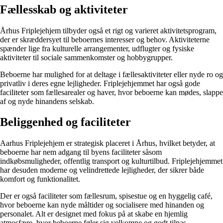
Fællesskab og aktiviteter
Århus Friplejehjem tilbyder også et rigt og varieret aktivitetsprogram,
der er skræddersyet til beboernes interesser og behov. Aktiviteterne
spænder lige fra kulturelle arrangementer, udflugter og fysiske
aktiviteter til sociale sammenkomster og hobbygrupper.
Beboerne har mulighed for at deltage i fællesaktiviteter eller nyde ro og
privatliv i deres egne lejligheder. Friplejehjemmet har også gode
faciliteter som fællesarealer og haver, hvor beboerne kan mødes, slappe
af og nyde hinandens selskab.
Beliggenhed og faciliteter
Aarhus Friplejehjem er strategisk placeret i Århus, hvilket betyder, at
beboerne har nem adgang til byens faciliteter såsom
indkøbsmuligheder, offentlig transport og kulturtilbud. Friplejehjemmet
har desuden moderne og velindrettede lejligheder, der sikrer både
komfort og funktionalitet.
Der er også faciliteter som fællesrum, spisestue og en hyggelig café,
hvor beboerne kan nyde måltider og socialisere med hinanden og
personalet. Alt er designet med fokus på at skabe en hjemlig
atmosfære, hvor beboerne føler sig velkomne og godt tilpas.