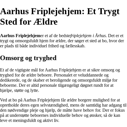
Aarhus Friplejehjem: Et Trygt
Sted for Ældre
Aarhus Friplejehjem
er et af de bedste
friplejehjem i Århus
. Det er et
trygt og omsorgsfuldt hjem for ældre, der søger et sted at bo, hvor der
er plads til både individuel frihed og fællesskab.
Omsorg og tryghed
Et af de vigtigste mål for Aarhus Friplejehjem er at sikre omsorg og
tryghed for de ældre beboere. Personalet er veluddannede og
dedikerede, og de skaber et beroligende og omsorgsfuldt miljø for
beboerne. Der er altid personale tilgængeligt døgnet rundt for at
hjælpe, støtte og lytte.
Ved at bo på Aarhus Friplejehjem får ældre borgere mulighed for at
opretholde deres egen selvstændighed, mens de samtidig har adgang til
den nødvendige pleje og hjælp, de måtte have behov for. Der er fokus
på at understøtte beboernes individuelle behov og ønsker, så de kan
leve et meningsfuldt og aktivt liv.