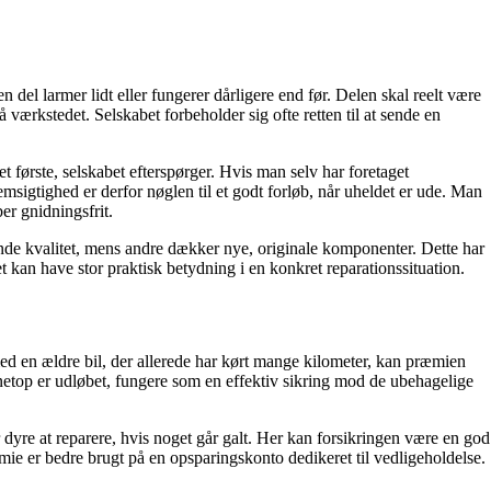
en del larmer lidt eller fungerer dårligere end før. Delen skal reelt være
å værkstedet. Selskabet forbeholder sig ofte retten til at sende en
et første, selskabet efterspørger. Hvis man selv har foretaget
msigtighed er derfor nøglen til et godt forløb, når uheldet er ude. Man
er gnidningsfrit.
arende kvalitet, mens andre dækker nye, originale komponenter. Dette har
 kan have stor praktisk betydning i en konkret reparationssituation.
ed en ældre bil, der allerede har kørt mange kilometer, kan præmien
n netop er udløbet, fungere som en effektiv sikring mod de ubehagelige
dyre at reparere, hvis noget går galt. Her kan forsikringen være en god
æmie er bedre brugt på en opsparingskonto dedikeret til vedligeholdelse.