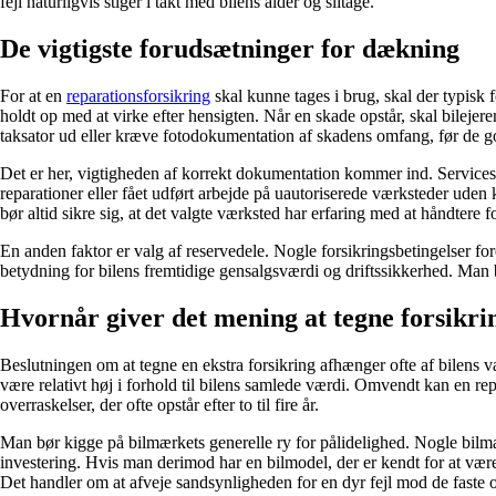
fejl naturligvis stiger i takt med bilens alder og slitage.
De vigtigste forudsætninger for dækning
For at en
reparationsforsikring
skal kunne tages i brug, skal der typisk fo
holdt op med at virke efter hensigten. Når en skade opstår, skal bilejeren
taksator ud eller kræve fotodokumentation af skadens omfang, før de g
Det er her, vigtigheden af korrekt dokumentation kommer ind. Servicestemp
reparationer eller fået udført arbejde på uautoriserede værksteder uden
bør altid sikre sig, at det valgte værksted har erfaring med at håndter
En anden faktor er valg af reservedele. Nogle forsikringsbetingelser fo
betydning for bilens fremtidige gensalgsværdi og driftssikkerhed. Man b
Hvornår giver det mening at tegne forsikri
Beslutningen om at tegne en ekstra forsikring afhænger ofte af bilens 
være relativt høj i forhold til bilens samlede værdi. Omvendt kan en rep
overraskelser, der ofte opstår efter to til fire år.
Man bør kigge på bilmærkets generelle ry for pålidelighed. Nogle bilmær
investering. Hvis man derimod har en bilmodel, der er kendt for at være
Det handler om at afveje sandsynligheden for en dyr fejl mod de faste o