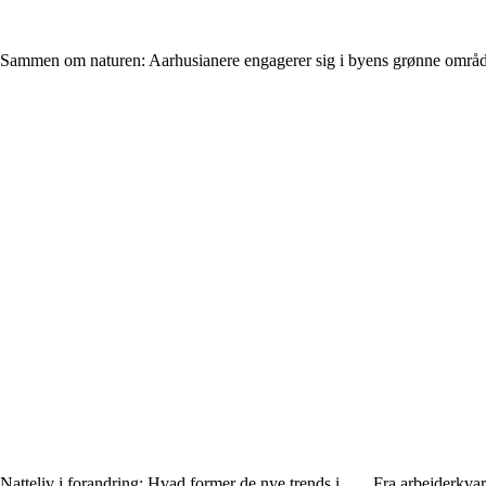
Sammen om naturen: Aarhusianere engagerer sig i byens grønne områ
Natteliv i forandring: Hvad former de nye trends i
Fra arbejderkvar