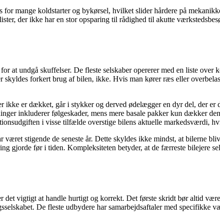
 for mange koldstarter og bykørsel, hvilket slider hårdere på mekanikke
lister, der ikke har en stor opsparing til rådighed til akutte værksteds
 for at undgå skuffelser. De fleste selskaber opererer med en liste over 
skyldes forkert brug af bilen, ikke. Hvis man kører ræs eller overbelast
er ikke er dækket, går i stykker og derved ødelægger en dyr del, der er
kninger inkluderer følgeskader, mens mere basale pakker kun dækker de
ationsudgiften i visse tilfælde overstige bilens aktuelle markedsværdi, h
r været stigende de seneste år. Dette skyldes ikke mindst, at bilerne bliv
g gjorde før i tiden. Kompleksiteten betyder, at de færreste bilejere se
 det vigtigt at handle hurtigt og korrekt. Det første skridt bør altid vær
gsselskabet. De fleste udbydere har samarbejdsaftaler med specifikke væ