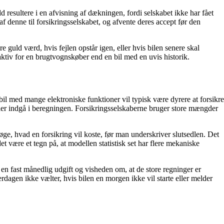
d resultere i en afvisning af dækningen, fordi selskabet ikke har fået
f denne til forsikringsselskabet, og afvente deres accept før den
 guld værd, hvis fejlen opstår igen, eller hvis bilen senere skal
raktiv for en brugtvognskøber end en bil med en uvis historik.
bil med mange elektroniske funktioner vil typisk være dyrere at forsikre
ler indgå i beregningen. Forsikringsselskaberne bruger store mængder
e, hvad en forsikring vil koste, før man underskriver slutsedlen. Det
t være et tegn på, at modellen statistisk set har flere mekaniske
 en fast månedlig udgift og visheden om, at de store regninger er
rdagen ikke vælter, hvis bilen en morgen ikke vil starte eller melder