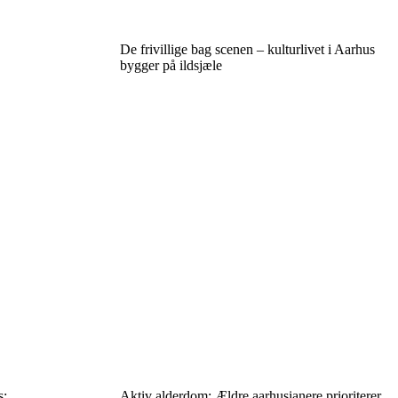
De frivillige bag scenen – kulturlivet i Aarhus
bygger på ildsjæle
s:
Aktiv alderdom: Ældre aarhusianere prioriterer