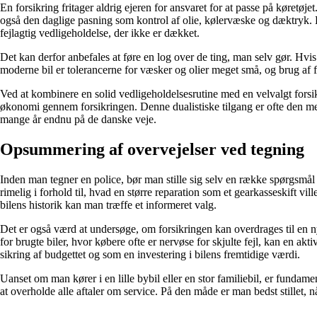
En forsikring fritager aldrig ejeren for ansvaret for at passe på køretø
også den daglige pasning som kontrol af olie, kølervæske og dæktryk. Hvi
fejlagtig vedligeholdelse, der ikke er dækket.
Det kan derfor anbefales at føre en log over de ting, man selv gør. Hvis
moderne bil er tolerancerne for væsker og olier meget små, og brug af 
Ved at kombinere en solid vedligeholdelsesrutine med en velvalgt forsi
økonomi gennem forsikringen. Denne dualistiske tilgang er ofte den mest
mange år endnu på de danske veje.
Opsummering af overvejelser ved tegning
Inden man tegner en police, bør man stille sig selv en række spørgsmål f
rimelig i forhold til, hvad en større reparation som et gearkasseskift 
bilens historik kan man træffe et informeret valg.
Det er også værd at undersøge, om forsikringen kan overdrages til en 
for brugte biler, hvor købere ofte er nervøse for skjulte fejl, kan en a
sikring af budgettet og som en investering i bilens fremtidige værdi.
Uanset om man kører i en lille bybil eller en stor familiebil, er fundame
at overholde alle aftaler om service. På den måde er man bedst stillet,