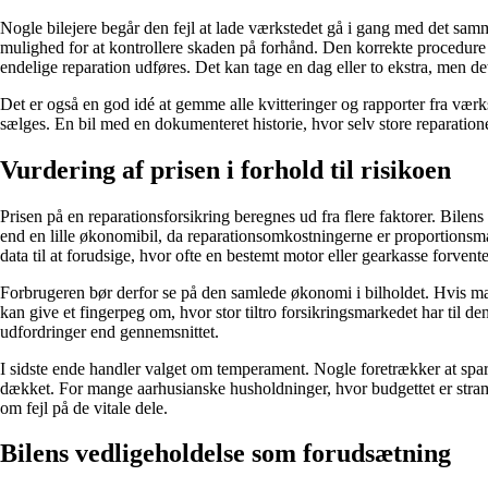
Nogle bilejere begår den fejl at lade værkstedet gå i gang med det samme,
mulighed for at kontrollere skaden på forhånd. Den korrekte procedure er
endelige reparation udføres. Det kan tage en dag eller to ekstra, men de
Det er også en god idé at gemme alle kvitteringer og rapporter fra værk
sælges. En bil med en dokumenteret historie, hvor selv store reparatione
Vurdering af prisen i forhold til risikoen
Prisen på en reparationsforsikring beregnes ud fra flere faktorer. Bilen
end en lille økonomibil, da reparationsomkostningerne er proportionsm
data til at forudsige, hvor ofte en bestemt motor eller gearkasse forventes
Forbrugeren bør derfor se på den samlede økonomi i bilholdet. Hvis man
kan give et fingerpeg om, hvor stor tiltro forsikringsmarkedet har til 
udfordringer end gennemsnittet.
I sidste ende handler valget om temperament. Nogle foretrækker at spare 
dækket. For mange aarhusianske husholdninger, hvor budgettet er stramt 
om fejl på de vitale dele.
Bilens vedligeholdelse som forudsætning