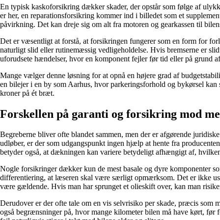
En typisk kaskoforsikring dækker skader, der opstår som følge af ulykke
er her, en reparationsforsikring kommer ind i billedet som et supplemen
påvirkning. Det kan dreje sig om alt fra motoren og gearkassen til bile
Det er væsentligt at forstå, at forsikringen fungerer som en form for 
naturligt slid eller rutinemæssig vedligeholdelse. Hvis bremserne er slidt
uforudsete hændelser, hvor en komponent fejler før tid eller på grund af e
Mange vælger denne løsning for at opnå en højere grad af budgetstabilite
en bilejer i en by som Aarhus, hvor parkeringsforhold og bykørsel kan s
kroner på ét bræt.
Forskellen på garanti og forsikring mod me
Begreberne bliver ofte blandet sammen, men der er afgørende juridiske o
udløber, er der som udgangspunkt ingen hjælp at hente fra producenten.
betyder også, at dækningen kan variere betydeligt afhængigt af, hvil
Nogle forsikringer dækker kun de mest basale og dyre komponenter som 
differentiering, at læseren skal være særligt opmærksom. Det er ikke usæ
være gældende. Hvis man har sprunget et olieskift over, kan man risike
Derudover er der ofte tale om en vis selvrisiko per skade, præcis som 
også begrænsninger på, hvor mange kilometer bilen må have kørt, før fo