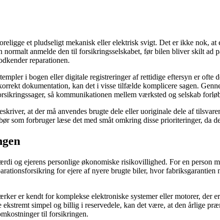
religge et pludseligt mekanisk eller elektrisk svigt. Det er ikke nok, at 
 normalt anmelde den til forsikringsselskabet, før bilen bliver skilt ad p
odkender reparationen.
ler i bogen eller digitale registreringer af rettidige eftersyn er ofte d
 korrekt dokumentation, kan det i visse tilfælde komplicere sagen. Genne
e forsikringssager, så kommunikationen mellem værksted og selskab forløb
reskriver, at der må anvendes brugte dele eller uoriginale dele af tilsv
ør som forbruger læse det med småt omkring disse prioriteringer, da det
ngen
værdi og ejerens personlige økonomiske risikovillighed. For en person m
arationsforsikring for ejere af nyere brugte biler, hvor fabriksgarantie
ker er kendt for komplekse elektroniske systemer eller motorer, der er 
 ekstremt simpel og billig i reservedele, kan det være, at den årlige pr
mkostninger til forsikringen.