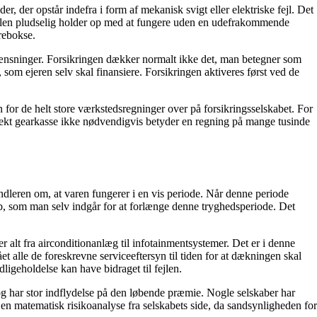
, der opstår indefra i form af mekanisk svigt eller elektriske fejl. Det
 i bilen pludselig holder op med at fungere uden en udefrakommende
rebokse.
egrænsninger. Forsikringen dækker normalt ikke det, man betegner som
, som ejeren selv skal finansiere. Forsikringen aktiveres først ved de
n for de helt store værkstedsregninger over på forsikringsselskabet. For
defekt gearkasse ikke nødvendigvis betyder en regning på mange tusinde
andleren om, at varen fungerer i en vis periode. Når denne periode
ab, som man selv indgår for at forlænge denne tryghedsperiode. Det
lt fra airconditionanlæg til infotainmentsystemer. Det er i denne
t alle de foreskrevne serviceeftersyn til tiden for at dækningen skal
igeholdelse kan have bidraget til fejlen.
 og har stor indflydelse på den løbende præmie. Nogle selskaber har
en matematisk risikoanalyse fra selskabets side, da sandsynligheden for