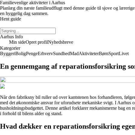
Familievenlige aktiviteter i Aarhus
Planlæg din næste familieudflugt med denne guide til sjove og lærerige 
en hyggelig dag sammen.
Hent guide
Aarhus Info
Min side
Opret profil
Nyhedsbreve
Kategorier
Byggeri
Bolig
Penge
Erhverv
Sundhed
Mad
Aktiviteter
Børn
Sport
Livet
En gennemgang af reparationsforsikring so
Når den fabriksny bil ruller ud over kantstenen hos forhandleren, følger
med det økonomiske ansvar for uforudsete mekaniske svigt. I Aarhus og
husholdningsbudgettet. Denne artikel forklarer mekanismerne bag en rep
i forhold til bilens alder og stand.
Hvad dækker en reparationsforsikring egen