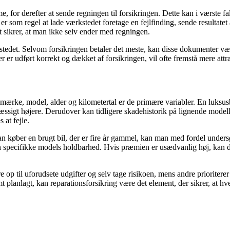
 for derefter at sende regningen til forsikringen. Dette kan i værste fal
 som regel at lade værkstedet foretage en fejlfinding, sende resultatet a
t sikrer, at man ikke selv ender med regningen.
stedet. Selvom forsikringen betaler det meste, kan disse dokumenter være
r er udført korrekt og dækket af forsikringen, vil ofte fremstå mere att
s mærke, model, alder og kilometertal er de primære variabler. En luksus
æssigt højere. Derudover kan tidligere skadehistorik på lignende model
 at fejle.
 køber en brugt bil, der er fire år gammel, kan man med fordel undersøg
den specifikke models holdbarhed. Hvis præmien er usædvanlig høj, kan de
op til uforudsete udgifter og selv tage risikoen, mens andre prioriterer
planlagt, kan reparationsforsikring være det element, der sikrer, at hve