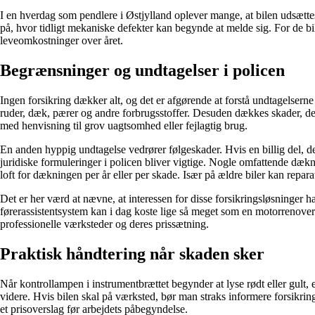
I en hverdag som pendlere i Østjylland oplever mange, at bilen udsættes
på, hvor tidligt mekaniske defekter kan begynde at melde sig. For de bi
leveomkostninger over året.
Begrænsninger og undtagelser i policen
Ingen forsikring dækker alt, og det er afgørende at forstå undtagelserne
ruder, dæk, pærer og andre forbrugsstoffer. Desuden dækkes skader, der 
med henvisning til grov uagtsomhed eller fejlagtig brug.
En anden hyppig undtagelse vedrører følgeskader. Hvis en billig del, d
juridiske formuleringer i policen bliver vigtige. Nogle omfattende dæ
loft for dækningen per år eller per skade. Især på ældre biler kan repar
Det er her værd at nævne, at interessen for disse forsikringsløsninger ha
førerassistentsystem kan i dag koste lige så meget som en motorrenoverin
professionelle værksteder og deres prissætning.
Praktisk håndtering når skaden sker
Når kontrollampen i instrumentbrættet begynder at lyse rødt eller gult, er
videre. Hvis bilen skal på værksted, bør man straks informere forsikrin
et prisoverslag før arbejdets påbegyndelse.