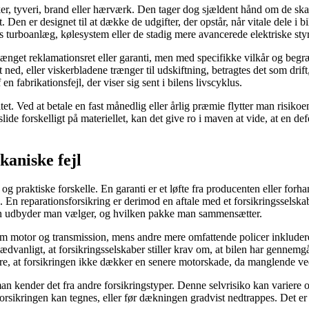
r, tyveri, brand eller hærværk. Den tager dog sjældent hånd om de skader
t. Den er designet til at dække de udgifter, der opstår, når vitale dele
ns turboanlæg, kølesystem eller de stadig mere avancerede elektriske sty
forlænget reklamationsret eller garanti, men med specifikke vilkår og b
 ned, eller viskerbladene trænger til udskiftning, betragtes det som drift
n fabrikationsfejl, der viser sig sent i bilens livscyklus.
t. Ved at betale en fast månedlig eller årlig præmie flytter man risikoe
lide forskelligt på materiellet, kan det give ro i maven at vide, at en 
kaniske fejl
g praktiske forskelle. En garanti er et løfte fra producenten eller forh
 En reparationsforsikring er derimod en aftale med et forsikringsselsk
ken udbyder man vælger, og hvilken pakke man sammensætter.
motor og transmission, mens andre mere omfattende policer inkluderer a
dvanligt, at forsikringsselskaber stiller krav om, at bilen har gennemgåe
re, at forsikringen ikke dækker en senere motorskade, da manglende vedl
man kender det fra andre forsikringstyper. Denne selvrisiko kan variere
rsikringen kan tegnes, eller før dækningen gradvist nedtrappes. Det er 