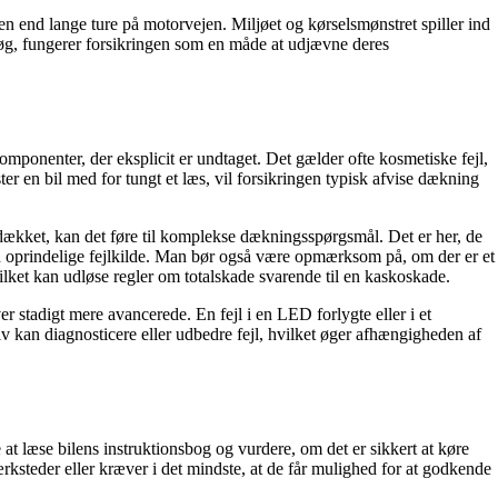
n end lange ture på motorvejen. Miljøet og kørselsmønstret spiller ind
besøg, fungerer forsikringen som en måde at udjævne deres
komponenter, der eksplicit er undtaget. Det gælder ofte kosmetiske fejl,
er en bil med for tungt et læs, vil forsikringen typisk afvise dækning
 dækket, kan det føre til komplekse dækningsspørgsmål. Det er her, de
n oprindelige fejlkilde. Man bør også være opmærksom på, om der er et
vilket kan udløse regler om totalskade svarende til en kaskoskade.
er stadigt mere avancerede. En fejl i en LED forlygte eller i et
lv kan diagnosticere eller udbedre fejl, hvilket øger afhængigheden af
e at læse bilens instruktionsbog og vurdere, om det er sikkert at køre
rksteder eller kræver i det mindste, at de får mulighed for at godkende