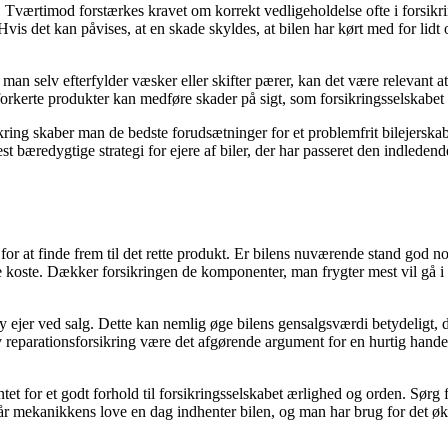
jet. Tværtimod forstærkes kravet om korrekt vedligeholdelse ofte i forsik
s det kan påvises, at en skade skyldes, at bilen har kørt med for lidt o
 man selv efterfylder væsker eller skifter pærer, kan det være relevant 
forkerte produkter kan medføre skader på sigt, som forsikringsselskabet
kring skaber man de bedste forudsætninger for et problemfrit bilejerska
 bæredygtige strategi for ejere af biler, der har passeret den indleden
or at finde frem til det rette produkt. Er bilens nuværende stand god no
ville koste. Dækker forsikringen de komponenter, man frygter mest vil gå
ny ejer ved salg. Dette kan nemlig øge bilens gensalgsværdi betydeligt
ktiv reparationsforsikring være det afgørende argument for en hurtig hand
ntet for et godt forhold til forsikringsselskabet ærlighed og orden. Sørg
 når mekanikkens love en dag indhenter bilen, og man har brug for det øk