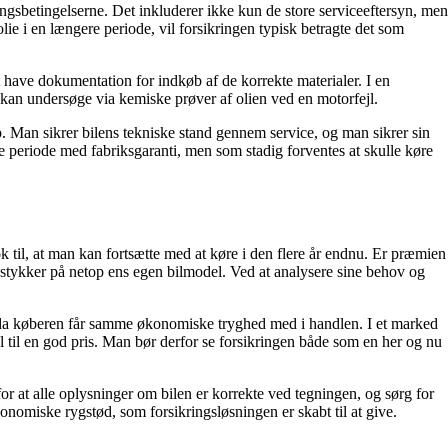
ringsbetingelserne. Det inkluderer ikke kun de store serviceeftersyn, men
lie i en længere periode, vil forsikringen typisk betragte det som
at have dokumentation for indkøb af de korrekte materialer. I en
 kan undersøge via kemiske prøver af olien ved en motorfejl.
b. Man sikrer bilens tekniske stand gennem service, og man sikrer sin
de periode med fabriksgaranti, men som stadig forventes at skulle køre
k til, at man kan fortsætte med at køre i den flere år endnu. Er præmien
 i stykker på netop ens egen bilmodel. Ved at analysere sine behov og
, da køberen får samme økonomiske tryghed med i handlen. I et marked
el til en god pris. Man bør derfor se forsikringen både som en her og nu
 for at alle oplysninger om bilen er korrekte ved tegningen, og sørg for
onomiske rygstød, som forsikringsløsningen er skabt til at give.