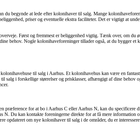
kan du begynde at lede efter kolonihaver til salg. Mange kolonihavefor
beliggenhed, priser og eventuelle ekstra faciliteter. Det er vigtigt at un
kal overveje. Først og fremmest er beliggenhed vigtig. Tænk over, om du 
 dine behov. Nogle kolonihaveforeninger tillader også, at du bygger et 
olonihavehuse til salg i Aarhus. Et kolonihavehus kan være en fantastisk
il salg i forskellige størrelser og prisklasser, afhængigt af dine behov 
ncer.
en præference for at bo i Aarhus C eller Aarhus N, kan du specificere d
us N. Du kan kontakte foreningerne direkte for at få mere information 
e opdateret om nye kolonihaver til salg i de områder, du er interesseret