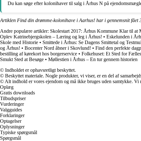
Du kan søge efter kolonihaver til salg i Århus N på ejendomsmægle
Artiklen Find din drømme-kolonihave i Aarhus! har i gennemsnit fået
Andre populære artikler:
Skolestart 2017: Århus Kommune Klar til at
Oplev Katrinebjergskolen – Læring og leg i Århus!
•
Eskelunden i Årh
Skole med Historie
•
Smittede i Århus: Se Dagens Smittetal og Testmu
og Århus!
•
Bocenter Nord åbner i Skovlund!
•
Find den perfekte dagpl
bestilling af kørekort hos borgerservice
•
Folkehuset: Et Sted for Fæl
Smukt Sted at Besøge
•
Møllestien i Århus – En tur gennem historien
© Indholdet er ophavsretligt beskyttet.
© Beskyttet materiale. Nogle produkter, vi viser, er en del af samarbejd
© Alt indhold er vores ejendom og må ikke bruges uden samtykke. Vi mod
Oplæg
Gratis downloads
Tilbudspriser
Vurderinger
Valgguides
Forklaringer
Optagelser
Oplysninger
Typiske spørgsmål
Spørgsmål