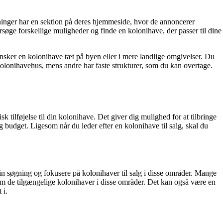
eninger har en sektion på deres hjemmeside, hvor de annoncerer
dersøge forskellige muligheder og finde en kolonihave, der passer til dine
ønsker en kolonihave tæt på byen eller i mere landlige omgivelser. Du
kolonihavehus, mens andre har faste strukturer, som du kan overtage.
 tilføjelse til din kolonihave. Det giver dig mulighed for at tilbringe
og budget. Ligesom når du leder efter en kolonihave til salg, skal du
in søgning og fokusere på kolonihaver til salg i disse områder. Mange
om de tilgængelige kolonihaver i disse områder. Det kan også være en
 i.