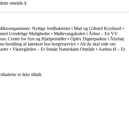
 dette område.§
Mikroorganismer: Nyttige Jordbakterier i Mad og Giftstof Krydsord
•
med Uendelige Muligheder
•
Møllevangskolen i Århus – En VV
s: Center for Syn og Hjælpemidler
•
Oplev Digterparken i Åbyhøj
om bestilling af kørekort hos borgerservice
•
Alt du skal vide om
arter
•
Vikærgården – Et Smukt Naturskønt Område
•
Aarhus Ø – Et
adelse er ikke tilladt.