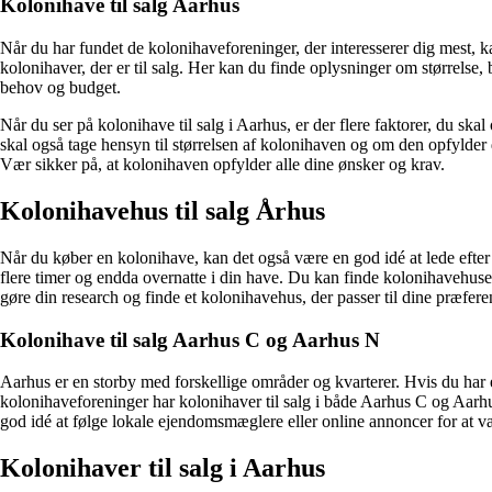
Kolonihave til salg Aarhus
Når du har fundet de kolonihaveforeninger, der interesserer dig mest, 
kolonihaver, der er til salg. Her kan du finde oplysninger om størrelse, 
behov og budget.
Når du ser på kolonihave til salg i Aarhus, er der flere faktorer, du s
skal også tage hensyn til størrelsen af kolonihaven og om den opfylder
Vær sikker på, at kolonihaven opfylder alle dine ønsker og krav.
Kolonihavehus til salg Århus
Når du køber en kolonihave, kan det også være en god idé at lede efter k
flere timer og endda overnatte i din have. Du kan finde kolonihavehuse t
gøre din research og finde et kolonihavehus, der passer til dine præfere
Kolonihave til salg Aarhus C og Aarhus N
Aarhus er en storby med forskellige områder og kvarterer. Hvis du har 
kolonihaveforeninger har kolonihaver til salg i både Aarhus C og Aarh
god idé at følge lokale ejendomsmæglere eller online annoncer for at vær
Kolonihaver til salg i Aarhus