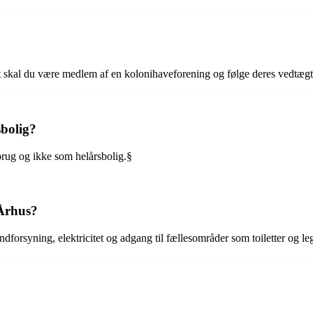
t skal du være medlem af en kolonihaveforening og følge deres vedtægte
sbolig?
brug og ikke som helårsbolig.§
 Århus?
dforsyning, elektricitet og adgang til fællesområder som toiletter og le