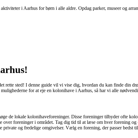
aktiviteter i Aarhus for børn i alle aldre. Opdag parker, museer og arra
Aarhus!
t rette sted! I denne guide vil vi vise dig, hvordan du kan finde din
e mulighederne for at eje en kolonihave i Aarhus, så har vi alle nødvendi
øge de lokale kolonihaveforeninger. Disse foreninger tilbyder ofte koloni
over foreninger i området. Tag dig tid til at læse om hver forening og de
e private og fredelige omgivelser. Vælg en forening, der passer bedst 