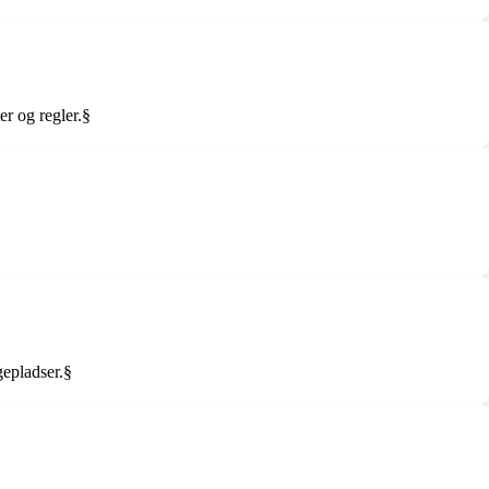
r og regler.§
gepladser.§