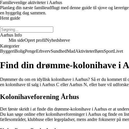
Familievenlige aktiviteter i Aarhus
Planlæg din næste familieudflugt med denne guide til sjove og lærerige 
en hyggelig dag sammen.
Hent guide
Aarhus Info
Min side
Opret profil
Nyhedsbreve
Kategorier
Byggeri
Bolig
Penge
Erhverv
Sundhed
Mad
Aktiviteter
Børn
Sport
Livet
Find din drømme-kolonihave i 
Drømmer du om en idyllisk kolonihave i Aarhus? Så er du kommet til de
en kolonihave til salg i Aarhus C eller Aarhus N, eller bare vil udforsk
Kolonihaveforening Århus
Det første skridt i at finde din drømme-kolonihave i Aarhus er at unders
Du kan søge online efter kolonihaveforeninger i Aarhus og finde en liste 
fællesområder, klubhuse eller legepladser, mens andre fokuserer på mer