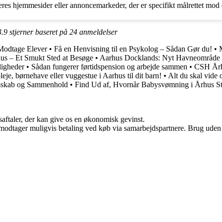
res hjemmesider eller annoncemarkeder, der er specifikt målrettet mod
3.9
stjerner baseret på
24
anmeldelser
 Modtage Elever
•
Få en Henvisning til en Psykolog – Sådan Gør du!
•
us – Et Smukt Sted at Besøge
•
Aarhus Docklands: Nyt Havneområde 
ligheder
•
Sådan fungerer førtidspension og arbejde sammen
•
CSH Århu
eje, børnehave eller vuggestue i Aarhus til dit barn!
•
Alt du skal vide 
lesskab og Sammenhold
•
Find Ud af, Hvornår Babysvømning i Århus St
saftaler, der kan give os en økonomisk gevinst.
tager muligvis betaling ved køb via samarbejdspartnere. Brug uden till