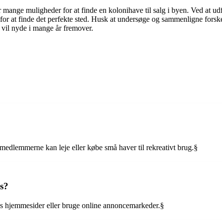
ange muligheder for at finde en kolonihave til salg i byen. Ved at udfo
 for at finde det perfekte sted. Husk at undersøge og sammenligne forsk
 vil nyde i mange år fremover.
medlemmerne kan leje eller købe små haver til rekreativt brug.§
us?
es hjemmesider eller bruge online annoncemarkeder.§