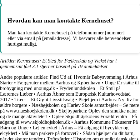
Hvordan kan man kontakte Kernehuset?
Man kan kontakte Kernehuset på telefonnummer [nummer]
eller via email på [emailadresse]. Vi besvarer alle henvendelser
hurtigst muligt.
Artiklen Kernehuset: Et Sted for Fællesskab og Vækst har i
gennemsnit fået
3.1
stjerner baseret på
19
anmeldelser
Andre populære artikler:
Find Ud af, Hvornår Babysvømning i Århus
Starter
•
Færgeruter mellem Aarhus og København
•
Unge får støtte til
brobygning med unoung.dk
•
Frydenlundskolen – Et Smil på
Lærernes Læber
•
Aarhus Åbner som Europæisk Kulturhovedstad
2017
•
Træer – Et Grønt Livsstilsvalg
•
Plejehjem i Aarhus: Nyt liv for
ældre borgere
•
Næshøjskolen og Harlev Skole samarbejder – Se mere
på www.naeshoejskolen.dk
•
Skejbyparken: Oplev den smukke natur
og de mange aktiviteter!
•
Oplev Skjoldhøjskolens Forældreintra – Få
adgang til www.skjoldhojskolen.dk
•
Aarhus Kommune Fokuserer På
Børn og Unge
•
Lej en cykel i Århus – Få adgang til bycykler og
elcykler!
•
Må man parkere på fortovet?
•
Sådan hjælper du dit barn,
når det skærer tænder
•
Toftegården: Historien om et unikt dansk slot
•