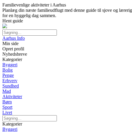
Familievenlige aktiviteter i Aarhus
Planlæg din næste familieudflugt med denne guide til sjove og lærerige
for en hyggelig dag sammen.
Hent guide
Aarhus Info
Min side
Opret profil
Nyhedsbreve
Kategorier
Byggeri
Bolig
Penge
Erhverv
Sundhed
Mad
Aktiviteter
Børn
Sport
Livet
Kategorier
Byggeri