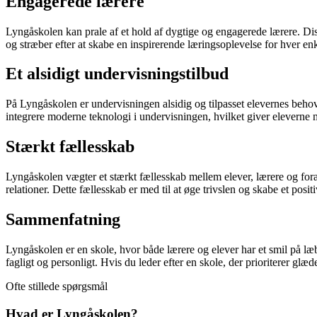
Engagerede lærere
Lyngåskolen kan prale af et hold af dygtige og engagerede lærere. Disse 
og stræber efter at skabe en inspirerende læringsoplevelse for hver enk
Et alsidigt undervisningstilbud
På Lyngåskolen er undervisningen alsidig og tilpasset elevernes behov
integrere moderne teknologi i undervisningen, hvilket giver eleverne 
Stærkt fællesskab
Lyngåskolen vægter et stærkt fællesskab mellem elever, lærere og foræ
relationer. Dette fællesskab er med til at øge trivslen og skabe et posi
Sammenfatning
Lyngåskolen er en skole, hvor både lærere og elever har et smil på læb
fagligt og personligt. Hvis du leder efter en skole, der prioriterer glæ
Ofte stillede spørgsmål
Hvad er Lyngåskolen?