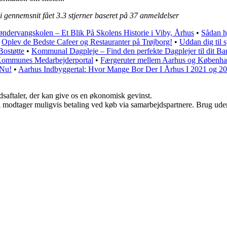
i gennemsnit fået
3.3
stjerner baseret på
37
anmeldelser
øndervangskolen – Et Blik På Skolens Historie i Viby, Århus
•
Sådan hj
•
Oplev de Bedste Cafeer og Restauranter på Trøjborg!
•
Uddan dig til 
Bostøtte
•
Kommunal Dagpleje – Find den perfekte Dagplejer til dit Ba
 Kommunes Medarbejderportal
•
Færgeruter mellem Aarhus og Københ
 Nu!
•
Aarhus Indbyggertal: Hvor Mange Bor Der I Århus I 2021 og 2
jdsaftaler, der kan give os en økonomisk gevinst.
odtager muligvis betaling ved køb via samarbejdspartnere. Brug uden ti