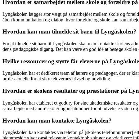
Hvordan er samarbejdet mellem skole og forældre p
Lyngåskolen lægger stor vægt på samarbejdet mellem skole og forældre
åben kommunikation og dialog, hvor forældre og skole kan samarbejde 
Hvordan kan man tilmelde sit barn til Lyngåskolen?
For at tilmelde sit barn til Lyngåskolen skal man kontakte skolens a
dens pædagogiske tilgang. Det kan være en god idé at besøge skolen og 
Hvilke ressourcer og støtte får eleverne på Lyngåskol
Lyngåskolen har et dedikeret team af lærere og pædagoger, der er klar 
professionelle for at sikre elevernes trivsel og udvikling.
Hvordan er skolens resultater og præstationer på Ly
Lyngåskolen har etableret et godt ry for sine akademiske resultater og 
samarbejde med andre skoler og institutioner for at udveksle viden og 
Hvordan kan man kontakte Lyngåskolen?
Lyngåskolen kan kontaktes via telefon på [skolens telefonnummer] elle
hjemmeside giver også relevante kontaktoplysninger og yderligere in