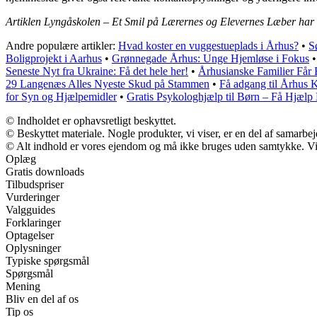
Artiklen Lyngåskolen – Et Smil på Lærernes og Elevernes Læber har 
Andre populære artikler:
Hvad koster en vuggestueplads i Århus?
•
S
Boligprojekt i Aarhus
•
Grønnegade Århus: Unge Hjemløse i Fokus
Seneste Nyt fra Ukraine: Få det hele her!
•
Århusianske Familier Får 
29 Langenæs Alles Nyeste Skud på Stammen
•
Få adgang til Århus
for Syn og Hjælpemidler
•
Gratis Psykologhjælp til Børn – Få Hjælp
© Indholdet er ophavsretligt beskyttet.
© Beskyttet materiale. Nogle produkter, vi viser, er en del af samarbe
© Alt indhold er vores ejendom og må ikke bruges uden samtykke. Vi m
Oplæg
Gratis downloads
Tilbudspriser
Vurderinger
Valgguides
Forklaringer
Optagelser
Oplysninger
Typiske spørgsmål
Spørgsmål
Mening
Bliv en del af os
Tip os