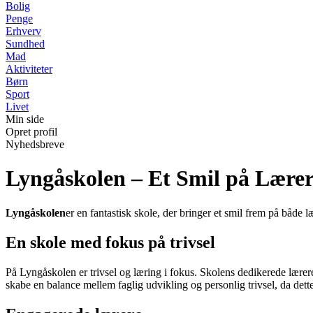
Bolig
Penge
Erhverv
Sundhed
Mad
Aktiviteter
Børn
Sport
Livet
Min side
Opret profil
Nyhedsbreve
Lyngåskolen – Et Smil på Lære
Lyngåskolen
er en fantastisk skole, der bringer et smil frem på både 
En skole med fokus på trivsel
På Lyngåskolen er trivsel og læring i fokus. Skolens dedikerede lærere 
skabe en balance mellem faglig udvikling og personlig trivsel, da dett