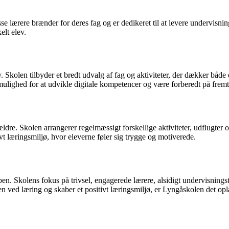
lærere brænder for deres fag og er dedikeret til at levere undervisning af
elt elev.
. Skolen tilbyder et bredt udvalg af fag og aktiviteter, der dækker båd
mulighed for at udvikle digitale kompetencer og være forberedt på fremt
ldre. Skolen arrangerer regelmæssigt forskellige aktiviteter, udflugte
tivt læringsmiljø, hvor eleverne føler sig trygge og motiverede.
en. Skolens fokus på trivsel, engagerede lærere, alsidigt undervisningst
den ved læring og skaber et positivt læringsmiljø, er Lyngåskolen det opl