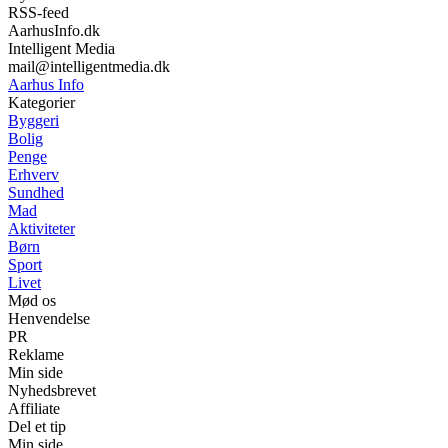
RSS-feed
AarhusInfo.dk
Intelligent Media
mail@intelligentmedia.dk
Aarhus Info
Kategorier
Byggeri
Bolig
Penge
Erhverv
Sundhed
Mad
Aktiviteter
Børn
Sport
Livet
Mød os
Henvendelse
PR
Reklame
Min side
Nyhedsbrevet
Affiliate
Del et tip
Min side