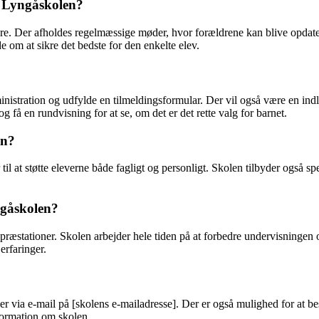
å Lyngåskolen?
. Der afholdes regelmæssige møder, hvor forældrene kan blive opdateret
om at sikre det bedste for den enkelte elev.
dministration og udfylde en tilmeldingsformular. Der vil også være en i
få en rundvisning for at se, om det er det rette valg for barnet.
en?
til at støtte eleverne både fagligt og personligt. Skolen tilbyder også 
ngåskolen?
præstationer. Skolen arbejder hele tiden på at forbedre undervisningen o
erfaringer.
r via e-mail på [skolens e-mailadresse]. Der er også mulighed for at b
formation om skolen.