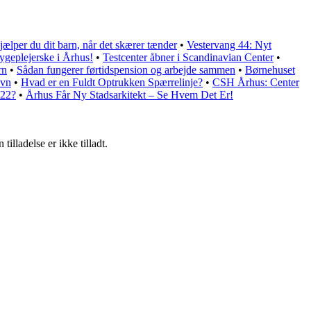
ælper du dit barn, når det skærer tænder
•
Vestervang 44: Nyt
sygeplejerske i Århus!
•
Testcenter åbner i Scandinavian Center
•
rn
•
Sådan fungerer førtidspension og arbejde sammen
•
Børnehuset
avn
•
Hvad er en Fuldt Optrukken Spærrelinje?
•
CSH Århus: Center
022?
•
Århus Får Ny Stadsarkitekt – Se Hvem Det Er!
lladelse er ikke tilladt.