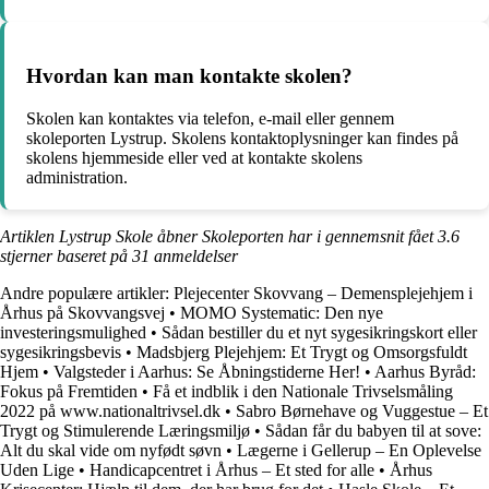
Hvordan kan man kontakte skolen?
Skolen kan kontaktes via telefon, e-mail eller gennem
skoleporten Lystrup. Skolens kontaktoplysninger kan findes på
skolens hjemmeside eller ved at kontakte skolens
administration.
Artiklen Lystrup Skole åbner Skoleporten har i gennemsnit fået
3.6
stjerner baseret på
31
anmeldelser
Andre populære artikler:
Plejecenter Skovvang – Demensplejehjem i
Århus på Skovvangsvej
•
MOMO Systematic: Den nye
investeringsmulighed
•
Sådan bestiller du et nyt sygesikringskort eller
sygesikringsbevis
•
Madsbjerg Plejehjem: Et Trygt og Omsorgsfuldt
Hjem
•
Valgsteder i Aarhus: Se Åbningstiderne Her!
•
Aarhus Byråd:
Fokus på Fremtiden
•
Få et indblik i den Nationale Trivselsmåling
2022 på www.nationaltrivsel.dk
•
Sabro Børnehave og Vuggestue – Et
Trygt og Stimulerende Læringsmiljø
•
Sådan får du babyen til at sove:
Alt du skal vide om nyfødt søvn
•
Lægerne i Gellerup – En Oplevelse
Uden Lige
•
Handicapcentret i Århus – Et sted for alle
•
Århus