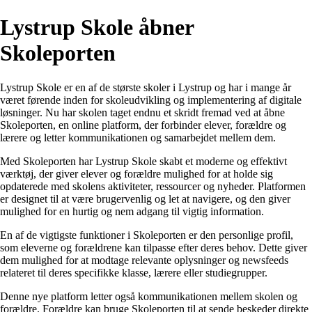
Lystrup Skole åbner
Skoleporten
Lystrup Skole er en af de største skoler i Lystrup og har i mange år
været førende inden for skoleudvikling og implementering af digitale
løsninger. Nu har skolen taget endnu et skridt fremad ved at åbne
Skoleporten, en online platform, der forbinder elever, forældre og
lærere og letter kommunikationen og samarbejdet mellem dem.
Med Skoleporten har Lystrup Skole skabt et moderne og effektivt
værktøj, der giver elever og forældre mulighed for at holde sig
opdaterede med skolens aktiviteter, ressourcer og nyheder. Platformen
er designet til at være brugervenlig og let at navigere, og den giver
mulighed for en hurtig og nem adgang til vigtig information.
En af de vigtigste funktioner i Skoleporten er den personlige profil,
som eleverne og forældrene kan tilpasse efter deres behov. Dette giver
dem mulighed for at modtage relevante oplysninger og newsfeeds
relateret til deres specifikke klasse, lærere eller studiegrupper.
Denne nye platform letter også kommunikationen mellem skolen og
forældre. Forældre kan bruge Skoleporten til at sende beskeder direkte