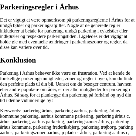
Parkeringsregler i Århus
Det er vigtigt at være opmærksom på parkeringsreglerne i Århus for at
undgå bøder og parkeringsafgifter. Nogle af de generelle regler
inkluderer at betale for parkering, undgå parkering i cykelstier eller
indkørsler og respektere parkeringstiden. Ligeledes er det vigtigt at
holde øje med eventuelle ændringer i parkeringszoner og regler, da
disse kan variere over tid.
Konklusion
Parkering i Århus behøver ikke være en frustration. Ved at kende de
forskellige parkeringsmuligheder, zoner og regler i byen, kan du finde
den perfekte plads til din bil. Uanset om du besøger centrum, havnen
eller andre populære områder, er der altid muligheder for parkering i
Århus. Så sørg for at planlægge din parkering på forhånd og nyd din
tid i denne vidunderlige by!
Keywords: parkering århus, parkering aarhus, parkering, århus
kommune parkering, aarhus kommune parkering, parkering århus c,
århus parkering, aarhus parkering, parkeringszoner århus, parkering
århus kommune, parkering frederiksbjerg, parkering trøjborg, parking
aarhus, parkeringszoner aarhus, p pladser århus, parkering aarhus c,