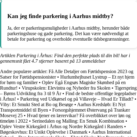
Kan jeg finde parkering i Aarhus midtby?
Ja, der er parkeringsmuligheder i Aarhus midtby, herunder både
parkeringshuse og gade parkering. Det kan være nødvendigt at
betale for parkering og overholde eventuelle tidsbegrænsninger.
Artiklen Parkering i Århus: Find den perfekte plads til din bil! har i
gennemsnit fået
4.7
stjerner baseret på
13
anmeldelser
Andre populære artikler:
Få Alle Detaljer om Førtidspension 2023 og
Satser for Førtidspensionister
•
Hurlumhejhuset Lystrup – Et nyt hjem
for børn og familier
•
Oplev Egå Engsøs Magiske Skønhed på en
Rundtur!
•
Virupskolen: Elevintra og Nyheder fra Skolen
•
Tigerspring
– Børns Udvikling fra 3 til 9 År
•
Find de bedste offentlige legepladser
i Århus!
•
Parkering ved Udkørsel og på Villaveje – Hvad Er Tilladt?
•
Viby: Et Smukt Sted at Bo og Besøge
•
Aarhus Kredsløb: Et Nyt
Transportmiddel til Byen
•
Forsorgshjemmet Østervang på Trankær
Mosevej 25
•
Hvad tjener en lærervikar? Få overblikket over løn og
timeløn i 2022
•
Serinedalen og Malling: En Smuk Kombination
•
Oplev Vestre Kirkegård i Århus og Nordre Kirkegård i Randers
•
Bøgeskovhus: Et Unikt Oplevelse i Danmark
•
Aarhus International