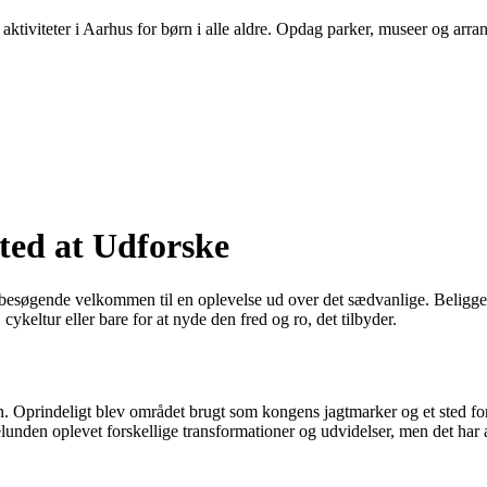
aktiviteter i Aarhus for børn i alle aldre. Opdag parker, museer og arra
ted at Udforske
besøgende velkommen til en oplevelse ud over det sædvanlige. Beliggen
ykeltur eller bare for at nyde den fred og ro, det tilbyder.
ren. Oprindeligt blev området brugt som kongens jagtmarker og et sted fo
nden oplevet forskellige transformationer og udvidelser, men det har a