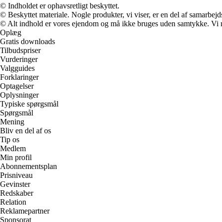
© Indholdet er ophavsretligt beskyttet.
© Beskyttet materiale. Nogle produkter, vi viser, er en del af samarbejd
© Alt indhold er vores ejendom og må ikke bruges uden samtykke. Vi mod
Oplæg
Gratis downloads
Tilbudspriser
Vurderinger
Valgguides
Forklaringer
Optagelser
Oplysninger
Typiske spørgsmål
Spørgsmål
Mening
Bliv en del af os
Tip os
Medlem
Min profil
Abonnementsplan
Prisniveau
Gevinster
Redskaber
Relation
Reklamepartner
Sponsorat