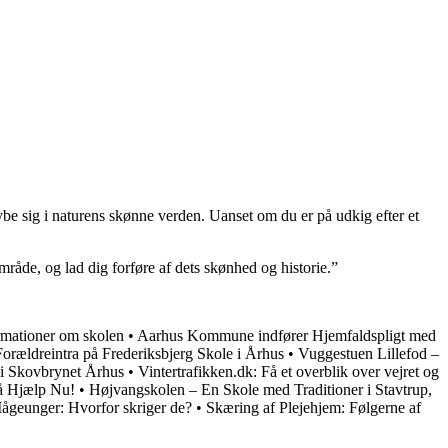
ybe sig i naturens skønne verden. Uanset om du er på udkig efter et
område, og lad dig forføre af dets skønhed og historie.”
rmationer om skolen
•
Aarhus Kommune indfører Hjemfaldspligt med
Forældreintra på Frederiksbjerg Skole i Århus
•
Vuggestuen Lillefod –
 i Skovbrynet Århus
•
Vintertrafikken.dk: Få et overblik over vejret og
Få Hjælp Nu!
•
Højvangskolen – En Skole med Traditioner i Stavtrup,
ågeunger: Hvorfor skriger de?
•
Skæring af Plejehjem: Følgerne af