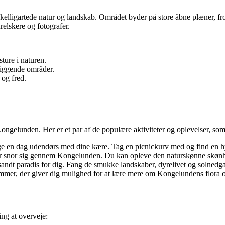
lligartede natur og landskab. Området byder på store åbne plæner, fr
relskere og fotografer.
ture i naturen.
liggende områder.
 og fred.
Kongelunden. Her er et par af de populære aktiviteter og oplevelser, so
nge en dag udendørs med dine kære. Tag en picnickurv med og find en hy
er snor sig gennem Kongelunden. Du kan opleve den naturskønne skønhe
sandt paradis for dig. Fang de smukke landskaber, dyrelivet og solnedga
mmer, der giver dig mulighed for at lære mere om Kongelundens flora og
ing at overveje: