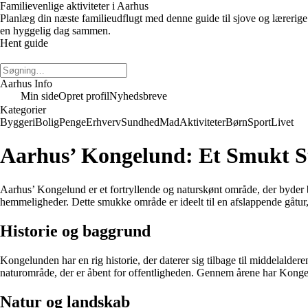
Familievenlige aktiviteter i Aarhus
Planlæg din næste familieudflugt med denne guide til sjove og lærerige 
en hyggelig dag sammen.
Hent guide
Aarhus Info
Min side
Opret profil
Nyhedsbreve
Kategorier
Byggeri
Bolig
Penge
Erhverv
Sundhed
Mad
Aktiviteter
Børn
Sport
Livet
Aarhus’ Kongelund: Et Smukt S
Aarhus’ Kongelund er et fortryllende og naturskønt område, der byder 
hemmeligheder. Dette smukke område er ideelt til en afslappende gåtur, c
Historie og baggrund
Kongelunden har en rig historie, der daterer sig tilbage til middelalde
naturområde, der er åbent for offentligheden. Gennem årene har Kongelu
Natur og landskab