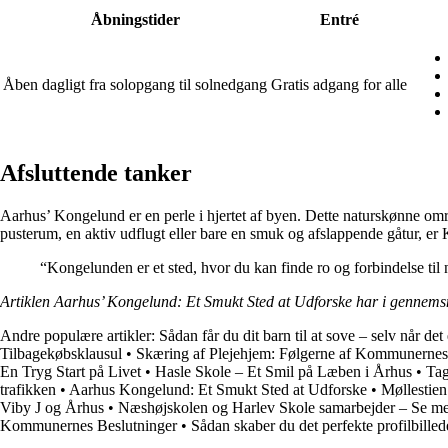
Åbningstider
Entré
Åben dagligt fra solopgang til solnedgang
Gratis adgang for alle
Afsluttende tanker
Aarhus’ Kongelund er en perle i hjertet af byen. Dette naturskønne områ
pusterum, en aktiv udflugt eller bare en smuk og afslappende gåtur, er 
“Kongelunden er et sted, hvor du kan finde ro og forbindelse til n
Artiklen Aarhus’ Kongelund: Et Smukt Sted at Udforske har i gennemsn
Andre populære artikler:
Sådan får du dit barn til at sove – selv når det 
Tilbagekøbsklausul
•
Skæring af Plejehjem: Følgerne af Kommunernes
En Tryg Start på Livet
•
Hasle Skole – Et Smil på Læben i Århus
•
Tag
trafikken
•
Aarhus Kongelund: Et Smukt Sted at Udforske
•
Møllestien
Viby J og Århus
•
Næshøjskolen og Harlev Skole samarbejder – Se m
Kommunernes Beslutninger
•
Sådan skaber du det perfekte profilbilled