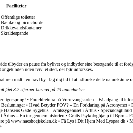
Faciliteter
Offentlige toiletter
Bænke og picnicborde
Drikkevandsfontæner
Skraldespande
de tilbyder en pause fra bylivet og indbyder sine besøgende til at ford
Kongelunden uden tvivl et sted, der bør udforskes.
aturen midt i en travl by. Tag dig tid til at udforske dette naturskønne 
it fået
3.7
stjerner baseret på
43
anmeldelser
er tigerspring!
•
Forældreintra på Vorrevangskolen – Få adgang til info
 Beslutninger
•
Hvad Betyder POV? – En Forklaring på Acronymet
•
e Hansens Gade Sygehus – Amtssygehuset i Århus
•
Specialdagtilbud
 i Århus – En tur gennem historien
•
Gratis Psykologhjælp til Børn – 
ere på www.naeshoejskolen.dk
•
Få Lys i Dit Hjem Med Lyspaa.dk
•
M
e