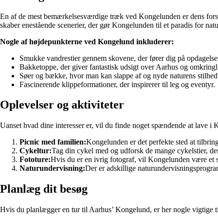
En af de mest bemærkelsesværdige træk ved Kongelunden er dens forske
skaber enestående scenerier, der gør Kongelunden til et paradis for natu
Nogle af højdepunkterne ved Kongelund inkluderer:
Smukke vandrestier gennem skovene, der fører dig på opdagelses
Bakketoppe, der giver fantastisk udsigt over Aarhus og omkring
Søer og bække, hvor man kan slappe af og nyde naturens stilhed
Fascinerende klippeformationer, der inspirerer til leg og eventyr.
Oplevelser og aktiviteter
Uanset hvad dine interesser er, vil du finde noget spændende at lave i 
Picnic med familien:
Kongelunden er det perfekte sted at tilbri
Cykeltur:
Tag din cykel med og udforsk de mange cykelstier, d
Fototure:
Hvis du er en ivrig fotograf, vil Kongelunden være et 
Naturundervisning:
Der er adskillige naturundervisningsprogra
Planlæg dit besøg
Hvis du planlægger en tur til Aarhus’ Kongelund, er her nogle vigtige t