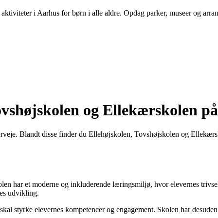
aktiviteter i Aarhus for børn i alle aldre. Opdag parker, museer og arra
ovshøjskolen og Ellekærskolen på
verveje. Blandt disse finder du Ellehøjskolen, Tovshøjskolen og Ellekær
olen har et moderne og inkluderende læringsmiljø, hvor elevernes trivs
nes udvikling.
der skal styrke elevernes kompetencer og engagement. Skolen har desuden 