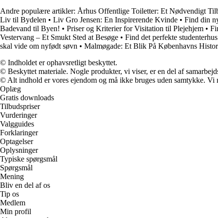
Andre populære artikler:
Århus Offentlige Toiletter: Et Nødvendigt Ti
Liv til Bydelen
•
Liv Gro Jensen: En Inspirerende Kvinde
•
Find din n
Badevand til Byen!
•
Priser og Kriterier for Visitation til Plejehjem
•
Fi
Vestervang – Et Smukt Sted at Besøge
•
Find det perfekte studenterhus
skal vide om nyfødt søvn
•
Malmøgade: Et Blik På Københavns Histor
© Indholdet er ophavsretligt beskyttet.
© Beskyttet materiale. Nogle produkter, vi viser, er en del af samarbejd
© Alt indhold er vores ejendom og må ikke bruges uden samtykke. Vi mod
Oplæg
Gratis downloads
Tilbudspriser
Vurderinger
Valgguides
Forklaringer
Optagelser
Oplysninger
Typiske spørgsmål
Spørgsmål
Mening
Bliv en del af os
Tip os
Medlem
Min profil