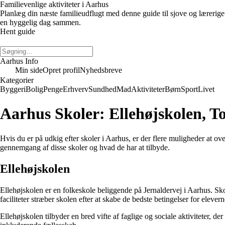
Familievenlige aktiviteter i Aarhus
Planlæg din næste familieudflugt med denne guide til sjove og lærerige 
en hyggelig dag sammen.
Hent guide
Aarhus Info
Min side
Opret profil
Nyhedsbreve
Kategorier
Byggeri
Bolig
Penge
Erhverv
Sundhed
Mad
Aktiviteter
Børn
Sport
Livet
Aarhus Skoler: Ellehøjskolen, T
Hvis du er på udkig efter skoler i Aarhus, er der flere muligheder at o
gennemgang af disse skoler og hvad de har at tilbyde.
Ellehøjskolen
Ellehøjskolen er en folkeskole beliggende på Jernaldervej i Aarhus. Sk
faciliteter stræber skolen efter at skabe de bedste betingelser for elever
Ellehøjskolen tilbyder en bred vifte af faglige og sociale aktiviteter, 