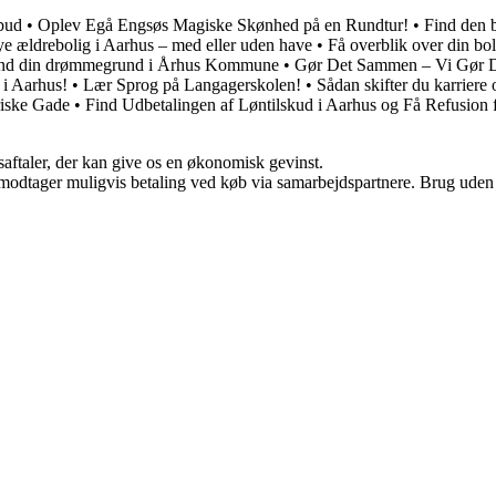
lbud
•
Oplev Egå Engsøs Magiske Skønhed på en Rundtur!
•
Find den 
ye ældrebolig i Aarhus – med eller uden have
•
Få overblik over din b
nd din drømmegrund i Århus Kommune
•
Gør Det Sammen – Vi Gør D
 i Aarhus!
•
Lær Sprog på Langagerskolen!
•
Sådan skifter du karriere
iske Gade
•
Find Udbetalingen af Løntilskud i Aarhus og Få Refusion 
saftaler, der kan give os en økonomisk gevinst.
tager muligvis betaling ved køb via samarbejdspartnere. Brug uden till