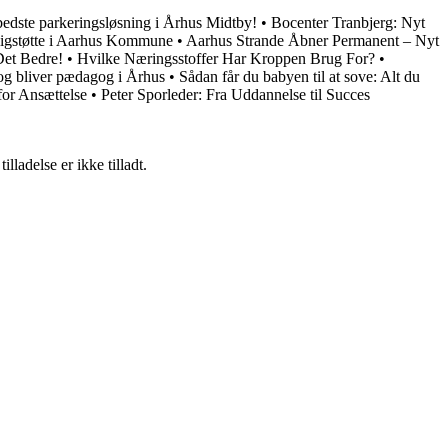
bedste parkeringsløsning i Århus Midtby!
•
Bocenter Tranbjerg: Nyt
oligstøtte i Aarhus Kommune
•
Aarhus Strande Åbner Permanent – Nyt
et Bedre!
•
Hvilke Næringsstoffer Har Kroppen Brug For?
•
 og bliver pædagog i Århus
•
Sådan får du babyen til at sove: Alt du
for Ansættelse
•
Peter Sporleder: Fra Uddannelse til Succes
adelse er ikke tilladt.