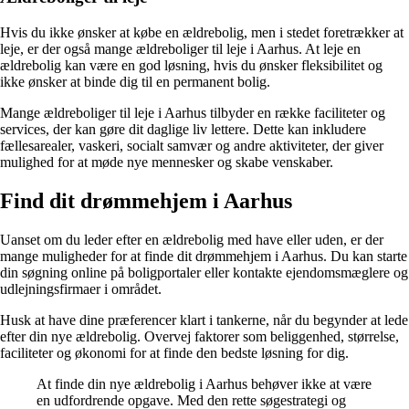
Hvis du ikke ønsker at købe en ældrebolig, men i stedet foretrækker at
leje, er der også mange ældreboliger til leje i Aarhus. At leje en
ældrebolig kan være en god løsning, hvis du ønsker fleksibilitet og
ikke ønsker at binde dig til en permanent bolig.
Mange ældreboliger til leje i Aarhus tilbyder en række faciliteter og
services, der kan gøre dit daglige liv lettere. Dette kan inkludere
fællesarealer, vaskeri, socialt samvær og andre aktiviteter, der giver
mulighed for at møde nye mennesker og skabe venskaber.
Find dit drømmehjem i Aarhus
Uanset om du leder efter en ældrebolig med have eller uden, er der
mange muligheder for at finde dit drømmehjem i Aarhus. Du kan starte
din søgning online på boligportaler eller kontakte ejendomsmæglere og
udlejningsfirmaer i området.
Husk at have dine præferencer klart i tankerne, når du begynder at lede
efter din nye ældrebolig. Overvej faktorer som beliggenhed, størrelse,
faciliteter og økonomi for at finde den bedste løsning for dig.
At finde din nye ældrebolig i Aarhus behøver ikke at være
en udfordrende opgave. Med den rette søgestrategi og