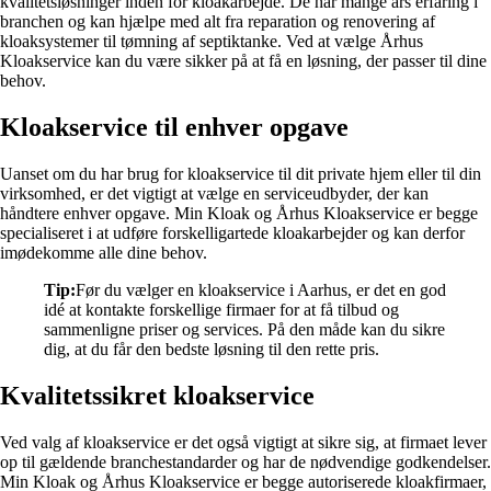
kvalitetsløsninger inden for kloakarbejde. De har mange års erfaring i
branchen og kan hjælpe med alt fra reparation og renovering af
kloaksystemer til tømning af septiktanke. Ved at vælge Århus
Kloakservice kan du være sikker på at få en løsning, der passer til dine
behov.
Kloakservice til enhver opgave
Uanset om du har brug for kloakservice til dit private hjem eller til din
virksomhed, er det vigtigt at vælge en serviceudbyder, der kan
håndtere enhver opgave. Min Kloak og Århus Kloakservice er begge
specialiseret i at udføre forskelligartede kloakarbejder og kan derfor
imødekomme alle dine behov.
Tip:
Før du vælger en kloakservice i Aarhus, er det en god
idé at kontakte forskellige firmaer for at få tilbud og
sammenligne priser og services. På den måde kan du sikre
dig, at du får den bedste løsning til den rette pris.
Kvalitetssikret kloakservice
Ved valg af kloakservice er det også vigtigt at sikre sig, at firmaet lever
op til gældende branchestandarder og har de nødvendige godkendelser.
Min Kloak og Århus Kloakservice er begge autoriserede kloakfirmaer,