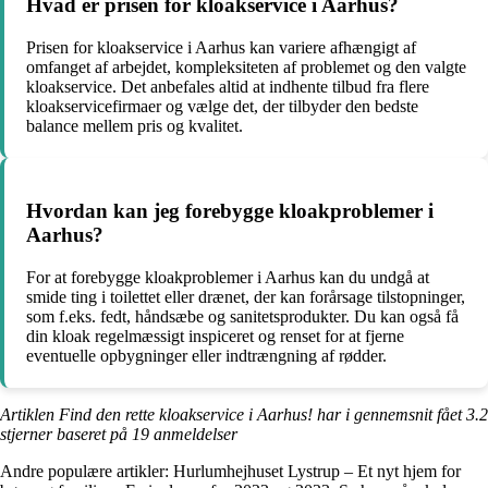
Hvad er prisen for kloakservice i Aarhus?
Prisen for kloakservice i Aarhus kan variere afhængigt af
omfanget af arbejdet, kompleksiteten af problemet og den valgte
kloakservice. Det anbefales altid at indhente tilbud fra flere
kloakservicefirmaer og vælge det, der tilbyder den bedste
balance mellem pris og kvalitet.
Hvordan kan jeg forebygge kloakproblemer i
Aarhus?
For at forebygge kloakproblemer i Aarhus kan du undgå at
smide ting i toilettet eller drænet, der kan forårsage tilstopninger,
som f.eks. fedt, håndsæbe og sanitetsprodukter. Du kan også få
din kloak regelmæssigt inspiceret og renset for at fjerne
eventuelle opbygninger eller indtrængning af rødder.
Artiklen Find den rette kloakservice i Aarhus! har i gennemsnit fået
3.2
stjerner baseret på
19
anmeldelser
Andre populære artikler:
Hurlumhejhuset Lystrup – Et nyt hjem for