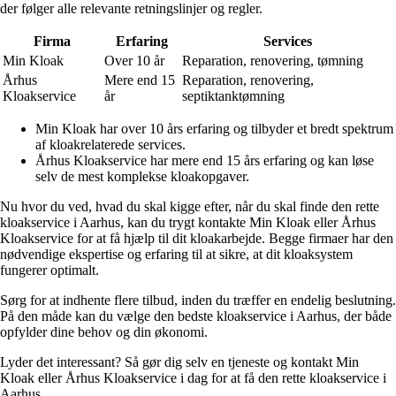
der følger alle relevante retningslinjer og regler.
Firma
Erfaring
Services
Min Kloak
Over 10 år
Reparation, renovering, tømning
Århus
Mere end 15
Reparation, renovering,
Kloakservice
år
septiktanktømning
Min Kloak har over 10 års erfaring og tilbyder et bredt spektrum
af kloakrelaterede services.
Århus Kloakservice har mere end 15 års erfaring og kan løse
selv de mest komplekse kloakopgaver.
Nu hvor du ved, hvad du skal kigge efter, når du skal finde den rette
kloakservice i Aarhus, kan du trygt kontakte Min Kloak eller Århus
Kloakservice for at få hjælp til dit kloakarbejde. Begge firmaer har den
nødvendige ekspertise og erfaring til at sikre, at dit kloaksystem
fungerer optimalt.
Sørg for at indhente flere tilbud, inden du træffer en endelig beslutning.
På den måde kan du vælge den bedste kloakservice i Aarhus, der både
opfylder dine behov og din økonomi.
Lyder det interessant? Så gør dig selv en tjeneste og kontakt Min
Kloak eller Århus Kloakservice i dag for at få den rette kloakservice i
Aarhus.