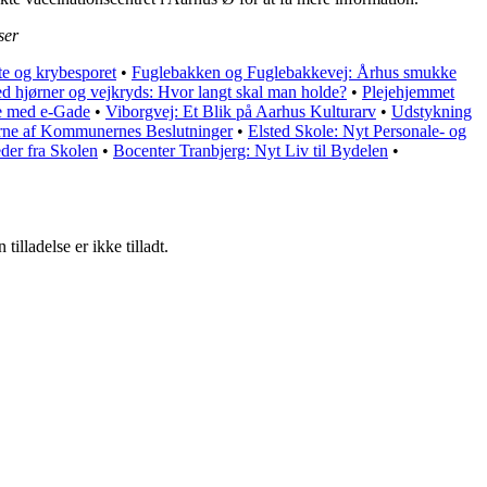
ser
te og krybesporet
•
Fuglebakken og Fuglebakkevej: Århus smukke
ed hjørner og vejkryds: Hvor langt skal man holde?
•
Plejehjemmet
ne med e-Gade
•
Viborgvej: Et Blik på Aarhus Kulturarv
•
Udstykning
erne af Kommunernes Beslutninger
•
Elsted Skole: Nyt Personale- og
der fra Skolen
•
Bocenter Tranbjerg: Nyt Liv til Bydelen
•
lladelse er ikke tilladt.