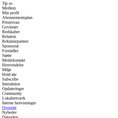
Tip os
Medlem
Min profil
Abonnementsplan
Prisniveau
Gevinster
Redskaber
Relation
Reklamepartner
Sponsorat
Formidler
Støtte
Mediekontakt
Henvendelse
Miljø
Hold øje
Subscribe
Interaktion
Opdateringer
Community
Lokalnetværk
Interne henvisninger
Oversigt
Nyheder
Dataarkiv