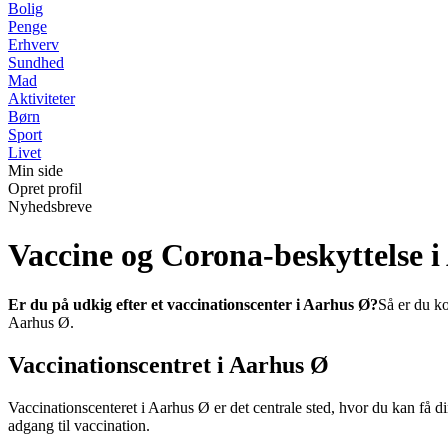
Bolig
Penge
Erhverv
Sundhed
Mad
Aktiviteter
Børn
Sport
Livet
Min side
Opret profil
Nyhedsbreve
Vaccine og Corona-beskyttelse i
Er du på udkig efter et vaccinationscenter i Aarhus Ø?
Så er du ko
Aarhus Ø.
Vaccinationscentret i Aarhus Ø
Vaccinationscenteret i Aarhus Ø er det centrale sted, hvor du kan få 
adgang til vaccination.