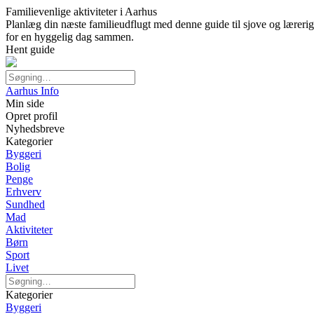
Familievenlige aktiviteter i Aarhus
Planlæg din næste familieudflugt med denne guide til sjove og lærerige
for en hyggelig dag sammen.
Hent guide
Aarhus Info
Min side
Opret profil
Nyhedsbreve
Kategorier
Byggeri
Bolig
Penge
Erhverv
Sundhed
Mad
Aktiviteter
Børn
Sport
Livet
Kategorier
Byggeri