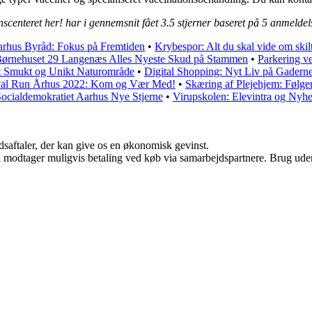
scenteret her! har i gennemsnit fået
3.5
stjerner baseret på
5
anmeldel
rhus Byråd: Fokus på Fremtiden
•
Krybespor: Alt du skal vide om skil
ørnehuset 29 Langenæs Alles Nyeste Skud på Stammen
•
Parkering v
t Smukt og Unikt Naturområde
•
Digital Shopping: Nyt Liv på Gader
al Run Århus 2022: Kom og Vær Med!
•
Skæring af Plejehjem: Følg
ocialdemokratiet Aarhus Nye Stjerne
•
Virupskolen: Elevintra og Nyhe
jdsaftaler, der kan give os en økonomisk gevinst.
odtager muligvis betaling ved køb via samarbejdspartnere. Brug uden ti