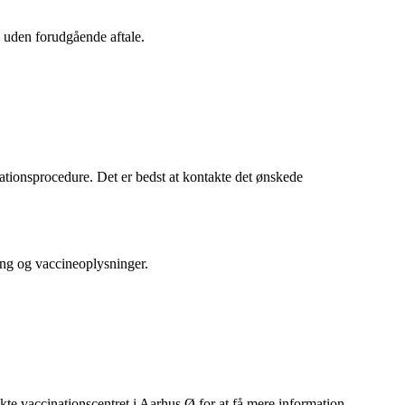
n uden forudgående aftale.
nationsprocedure. Det er bedst at kontakte det ønskede
ling og vaccineoplysninger.
kte vaccinationscentret i Aarhus Ø for at få mere information.