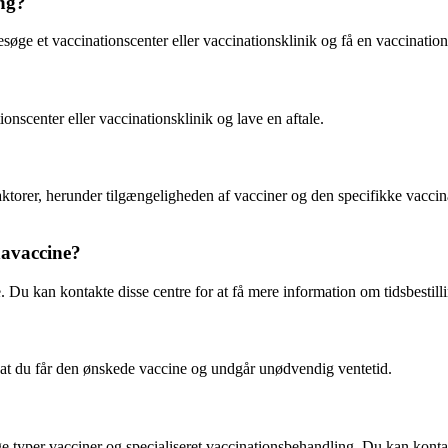
ing?
besøge et vaccinationscenter eller vaccinationsklinik og få en vaccinatio
ionscenter eller vaccinationsklinik og lave en aftale.
faktorer, herunder tilgængeligheden af vacciner og den specifikke vacci
navaccine?
e. Du kan kontakte disse centre for at få mere information om tidsbestil
ikre, at du får den ønskede vaccine og undgår unødvendig ventetid.
ge typer vacciner og specialiseret vaccinationsbehandling. Du kan konta