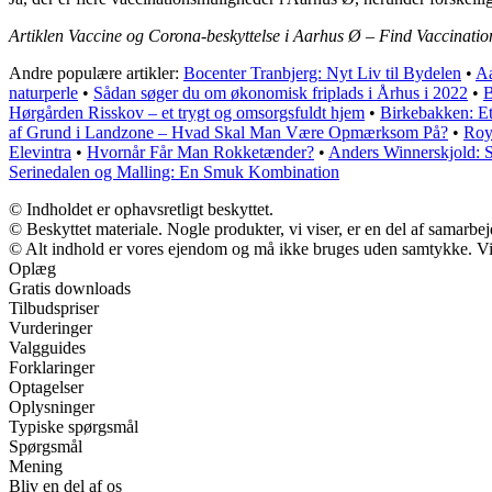
Artiklen Vaccine og Corona-beskyttelse i Aarhus Ø – Find Vaccination
Andre populære artikler:
Bocenter Tranbjerg: Nyt Liv til Bydelen
•
Aa
naturperle
•
Sådan søger du om økonomisk friplads i Århus i 2022
•
B
Hørgården Risskov – et trygt og omsorgsfuldt hjem
•
Birkebakken: E
af Grund i Landzone – Hvad Skal Man Være Opmærksom På?
•
Roy
Elevintra
•
Hvornår Får Man Rokketænder?
•
Anders Winnerskjold: S
Serinedalen og Malling: En Smuk Kombination
© Indholdet er ophavsretligt beskyttet.
© Beskyttet materiale. Nogle produkter, vi viser, er en del af samarbe
© Alt indhold er vores ejendom og må ikke bruges uden samtykke. Vi m
Oplæg
Gratis downloads
Tilbudspriser
Vurderinger
Valgguides
Forklaringer
Optagelser
Oplysninger
Typiske spørgsmål
Spørgsmål
Mening
Bliv en del af os