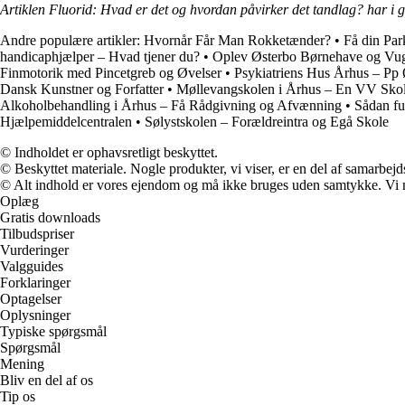
Artiklen Fluorid: Hvad er det og hvordan påvirker det tandlag? har i 
Andre populære artikler:
Hvornår Får Man Rokketænder?
•
Få din Par
handicaphjælper – Hvad tjener du?
•
Oplev Østerbo Børnehave og Vug
Finmotorik med Pincetgreb og Øvelser
•
Psykiatriens Hus Århus – Pp
Dansk Kunstner og Forfatter
•
Møllevangskolen i Århus – En VV Skol
Alkoholbehandling i Århus – Få Rådgivning og Afvænning
•
Sådan fu
Hjælpemiddelcentralen
•
Sølystskolen – Forældreintra og Egå Skole
© Indholdet er ophavsretligt beskyttet.
© Beskyttet materiale. Nogle produkter, vi viser, er en del af samarbejd
© Alt indhold er vores ejendom og må ikke bruges uden samtykke. Vi mod
Oplæg
Gratis downloads
Tilbudspriser
Vurderinger
Valgguides
Forklaringer
Optagelser
Oplysninger
Typiske spørgsmål
Spørgsmål
Mening
Bliv en del af os
Tip os