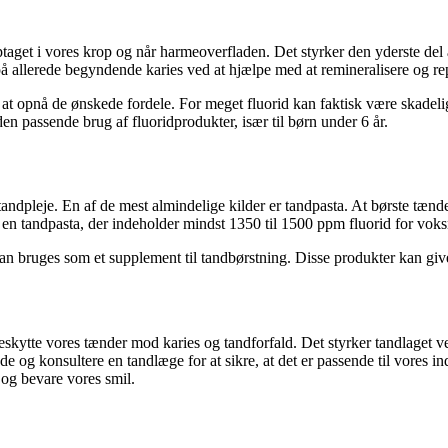
optaget i vores krop og når harmeoverfladen. Det styrker den yderste de
 allerede begyndende karies ved at hjælpe med at remineralisere og repar
 at opnå de ønskede fordele. For meget fluorid kan faktisk være skadelig
en passende brug af fluoridprodukter, især til børn under 6 år.
 tandpleje. En af de mest almindelige kilder er tandpasta. At børste tæ
 en tandpasta, der indeholder mindst 1350 til 1500 ppm fluorid for voks
an bruges som et supplement til tandbørstning. Disse produkter kan give
beskytte vores tænder mod karies og tandforfald. Det styrker tandlaget v
gde og konsultere en tandlæge for at sikre, at det er passende til vores 
og bevare vores smil.