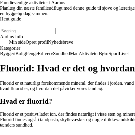
Familievenlige aktiviteter i Aarhus
Planlæg din næste familieudflugt med denne guide til sjove og lærerige 
en hyggelig dag sammen.
Hent guide
Aarhus Info
Min side
Opret profil
Nyhedsbreve
Kategorier
Byggeri
Bolig
Penge
Erhverv
Sundhed
Mad
Aktiviteter
Børn
Sport
Livet
Fluorid: Hvad er det og hvordan
Fluorid er et naturligt forekommende mineral, der findes i jorden, van
hvad fluorid er, og hvordan det påvirker vores tandlag.
Hvad er fluorid?
Fluorid er et positivt ladet ion, der findes naturligt i visse sten og mi
Fluorid findes også i tandpasta, skyllevæsker og nogle drikkevandskilde
tænders sundhed.