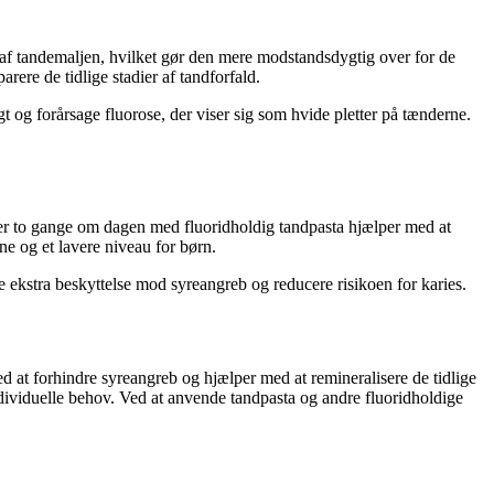
l af tandemaljen, hvilket gør den mere modstandsdygtig over for de
ere de tidlige stadier af tandforfald.
t og forårsage fluorose, der viser sig som hvide pletter på tænderne.
nder to gange om dagen med fluoridholdig tandpasta hjælper med at
ne og et lavere niveau for børn.
 ekstra beskyttelse mod syreangreb og reducere risikoen for karies.
ed at forhindre syreangreb og hjælper med at remineralisere de tidlige
individuelle behov. Ved at anvende tandpasta og andre fluoridholdige