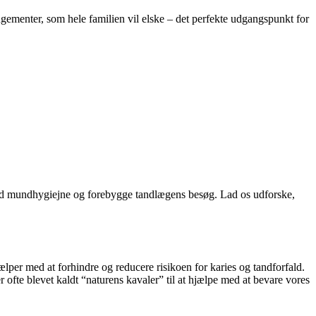
ngementer, som hele familien vil elske – det perfekte udgangspunkt for
en god mundhygiejne og forebygge tandlægens besøg. Lad os udforske,
hjælper med at forhindre og reducere risikoen for karies og tandforfald.
 ofte blevet kaldt “naturens kavaler” til at hjælpe med at bevare vores