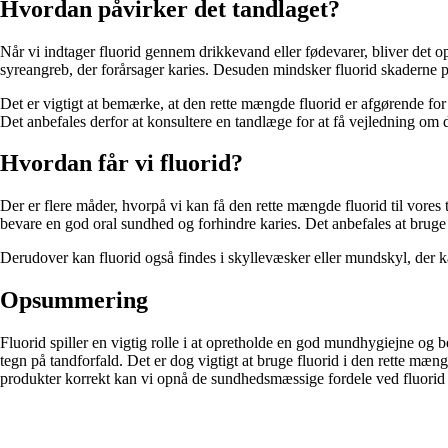
Hvordan påvirker det tandlaget?
Når vi indtager fluorid gennem drikkevand eller fødevarer, bliver det 
syreangreb, der forårsager karies. Desuden mindsker fluorid skaderne på
Det er vigtigt at bemærke, at den rette mængde fluorid er afgørende for
Det anbefales derfor at konsultere en tandlæge for at få vejledning om d
Hvordan får vi fluorid?
Der er flere måder, hvorpå vi kan få den rette mængde fluorid til vores
bevare en god oral sundhed og forhindre karies. Det anbefales at bruge
Derudover kan fluorid også findes i skyllevæsker eller mundskyl, der k
Opsummering
Fluorid spiller en vigtig rolle i at opretholde en god mundhygiejne og 
tegn på tandforfald. Det er dog vigtigt at bruge fluorid i den rette mæn
produkter korrekt kan vi opnå de sundhedsmæssige fordele ved fluorid 