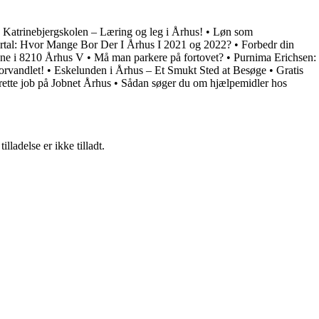
 Katrinebjergskolen – Læring og leg i Århus!
•
Løn som
rtal: Hvor Mange Bor Der I Århus I 2021 og 2022?
•
Forbedr din
jene i 8210 Århus V
•
Må man parkere på fortovet?
•
Purnima Erichsen:
orvandlet!
•
Eskelunden i Århus – Et Smukt Sted at Besøge
•
Gratis
rette job på Jobnet Århus
•
Sådan søger du om hjælpemidler hos
adelse er ikke tilladt.