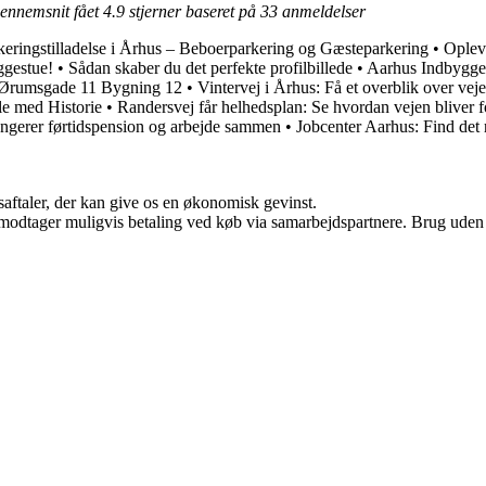
gennemsnit fået
4.9
stjerner baseret på
33
anmeldelser
keringstilladelse i Århus – Beboerparkering og Gæsteparkering
•
Oplev
gestue!
•
Sådan skaber du det perfekte profilbillede
•
Aarhus Indbygge
 Ørumsgade 11 Bygning 12
•
Vintervej i Århus: Få et overblik over ve
e med Historie
•
Randersvej får helhedsplan: Se hvordan vejen bliver f
ngerer førtidspension og arbejde sammen
•
Jobcenter Aarhus: Find det 
saftaler, der kan give os en økonomisk gevinst.
tager muligvis betaling ved køb via samarbejdspartnere. Brug uden till