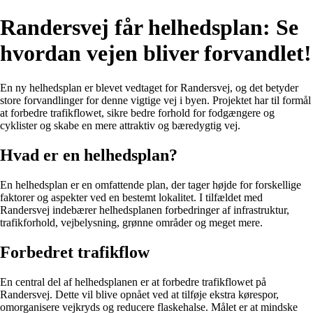
Randersvej får helhedsplan: Se
hvordan vejen bliver forvandlet!
En ny helhedsplan er blevet vedtaget for Randersvej, og det betyder
store forvandlinger for denne vigtige vej i byen. Projektet har til formål
at forbedre trafikflowet, sikre bedre forhold for fodgængere og
cyklister og skabe en mere attraktiv og bæredygtig vej.
Hvad er en helhedsplan?
En helhedsplan er en omfattende plan, der tager højde for forskellige
faktorer og aspekter ved en bestemt lokalitet. I tilfældet med
Randersvej indebærer helhedsplanen forbedringer af infrastruktur,
trafikforhold, vejbelysning, grønne områder og meget mere.
Forbedret trafikflow
En central del af helhedsplanen er at forbedre trafikflowet på
Randersvej. Dette vil blive opnået ved at tilføje ekstra kørespor,
omorganisere vejkryds og reducere flaskehalse. Målet er at mindske