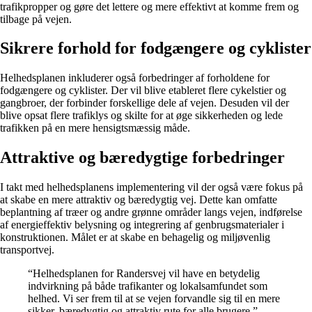
trafikpropper og gøre det lettere og mere effektivt at komme frem og
tilbage på vejen.
Sikrere forhold for fodgængere og cyklister
Helhedsplanen inkluderer også forbedringer af forholdene for
fodgængere og cyklister. Der vil blive etableret flere cykelstier og
gangbroer, der forbinder forskellige dele af vejen. Desuden vil der
blive opsat flere trafiklys og skilte for at øge sikkerheden og lede
trafikken på en mere hensigtsmæssig måde.
Attraktive og bæredygtige forbedringer
I takt med helhedsplanens implementering vil der også være fokus på
at skabe en mere attraktiv og bæredygtig vej. Dette kan omfatte
beplantning af træer og andre grønne områder langs vejen, indførelse
af energieffektiv belysning og integrering af genbrugsmaterialer i
konstruktionen. Målet er at skabe en behagelig og miljøvenlig
transportvej.
“Helhedsplanen for Randersvej vil have en betydelig
indvirkning på både trafikanter og lokalsamfundet som
helhed. Vi ser frem til at se vejen forvandle sig til en mere
sikker, bæredygtig og attraktiv rute for alle brugere.”