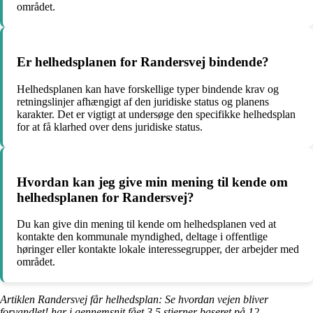
området.
Er helhedsplanen for Randersvej bindende?
Helhedsplanen kan have forskellige typer bindende krav og
retningslinjer afhængigt af den juridiske status og planens
karakter. Det er vigtigt at undersøge den specifikke helhedsplan
for at få klarhed over dens juridiske status.
Hvordan kan jeg give min mening til kende om
helhedsplanen for Randersvej?
Du kan give din mening til kende om helhedsplanen ved at
kontakte den kommunale myndighed, deltage i offentlige
høringer eller kontakte lokale interessegrupper, der arbejder med
området.
Artiklen Randersvej får helhedsplan: Se hvordan vejen bliver
forvandlet! har i gennemsnit fået
3.5
stjerner baseret på
12