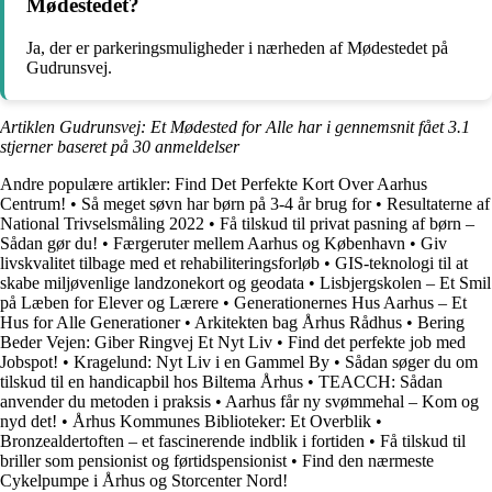
Mødestedet?
Ja, der er parkeringsmuligheder i nærheden af Mødestedet på
Gudrunsvej.
Artiklen Gudrunsvej: Et Mødested for Alle har i gennemsnit fået
3.1
stjerner baseret på
30
anmeldelser
Andre populære artikler:
Find Det Perfekte Kort Over Aarhus
Centrum!
•
Så meget søvn har børn på 3-4 år brug for
•
Resultaterne af
National Trivselsmåling 2022
•
Få tilskud til privat pasning af børn –
Sådan gør du!
•
Færgeruter mellem Aarhus og København
•
Giv
livskvalitet tilbage med et rehabiliteringsforløb
•
GIS-teknologi til at
skabe miljøvenlige landzonekort og geodata
•
Lisbjergskolen – Et Smil
på Læben for Elever og Lærere
•
Generationernes Hus Aarhus – Et
Hus for Alle Generationer
•
Arkitekten bag Århus Rådhus
•
Bering
Beder Vejen: Giber Ringvej Et Nyt Liv
•
Find det perfekte job med
Jobspot!
•
Kragelund: Nyt Liv i en Gammel By
•
Sådan søger du om
tilskud til en handicapbil hos Biltema Århus
•
TEACCH: Sådan
anvender du metoden i praksis
•
Aarhus får ny svømmehal – Kom og
nyd det!
•
Århus Kommunes Biblioteker: Et Overblik
•
Bronzealdertoften – et fascinerende indblik i fortiden
•
Få tilskud til
briller som pensionist og førtidspensionist
•
Find den nærmeste
Cykelpumpe i Århus og Storcenter Nord!