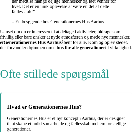
har mødt så mange dejlige mennesker og fået venner for
livet. Det er en unik oplevelse at være en del af dette
fællesskab!”
– En besøgende hos Generationernes Hus Aarhus
Uanset om du er interesseret i at deltage i aktiviteter, bidrage som
frivillig eller bare ønsker at nyde atmosfæren og møde nye mennesker,
er
Generationernes Hus Aarhus
åbent for alle. Kom og oplev stedet,
der forvandler drømmen om et
hus for alle generationer
til virkelighed.
Ofte stillede spørgsmål
Hvad er Generationernes Hus?
Generationernes Hus er et nyt koncept i Aarhus, der er designet
til at skabe et unikt samarbejde og fællesskab mellem forskellige
generationer.