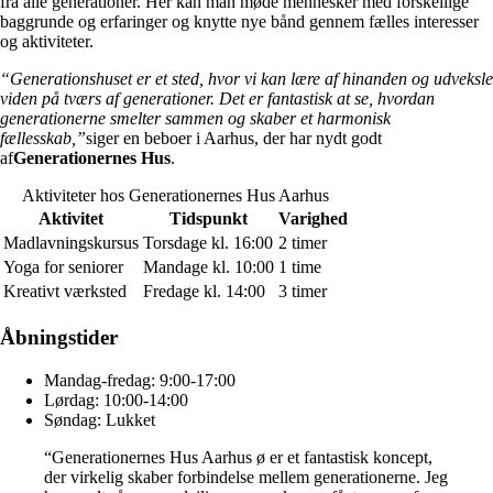
fra alle generationer. Her kan man møde mennesker med forskellige
baggrunde og erfaringer og knytte nye bånd gennem fælles interesser
og aktiviteter.
“Generationshuset er et sted, hvor vi kan lære af hinanden og udveksle
viden på tværs af generationer. Det er fantastisk at se, hvordan
generationerne smelter sammen og skaber et harmonisk
fællesskab,”
siger en beboer i Aarhus, der har nydt godt
af
Generationernes Hus
.
Aktiviteter hos Generationernes Hus Aarhus
Aktivitet
Tidspunkt
Varighed
Madlavningskursus
Torsdage kl. 16:00
2 timer
Yoga for seniorer
Mandage kl. 10:00
1 time
Kreativt værksted
Fredage kl. 14:00
3 timer
Åbningstider
Mandag-fredag: 9:00-17:00
Lørdag: 10:00-14:00
Søndag: Lukket
“Generationernes Hus Aarhus ø er et fantastisk koncept,
der virkelig skaber forbindelse mellem generationerne. Jeg