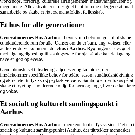
workshops, foredrag, kulturelle arrangementer, madlavningskurser og
meget mere. Alle aktiviteter er designet til at fremme intergenerationalt
samarbejde og skabe et rigt og mangfoldigt fællesskab.
Et hus for alle generationer
Generationernes Hus Aarhus
er bevidst om betydningen af at skabe
et inkluderende rum for alle. Uanset om du er barn, ung, voksen eller
ældre, er du velkommen i dette
hus i Aarhus
. Bygningen er designet
med tilgængelighed og tilpasningsevne for øje, så alle kan deltage og
have en god oplevelse.
Generationshuset tilbyder også tjenester og faciliteter, der
imødekommer specifikke behov for ældre, såsom sundhedsrådgivning
og aktiviteter til fysisk og psykisk velvære. Samtidig er der fokus på at
skabe et trygt og stimulerende miljø for børn og unge, hvor de kan lære
og vokse.
Et socialt og kulturelt samlingspunkt i
Aarhus
Generationernes Hus Aarhus
er mere end blot et fysisk sted. Det er et
socialt og kulturelt samlingspunkt i Aarhus, der tiltrækker mennesker