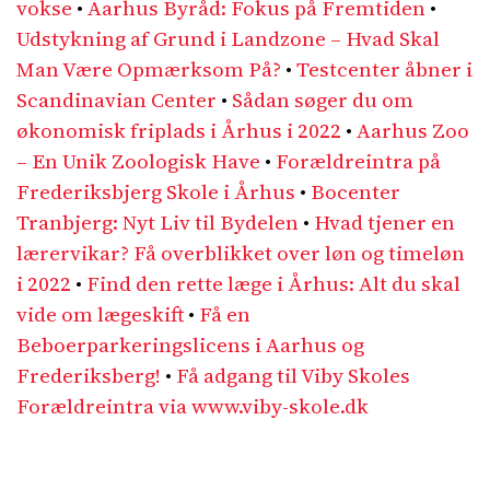
vokse
•
Aarhus Byråd: Fokus på Fremtiden
•
Udstykning af Grund i Landzone – Hvad Skal
Man Være Opmærksom På?
•
Testcenter åbner i
Scandinavian Center
•
Sådan søger du om
økonomisk friplads i Århus i 2022
•
Aarhus Zoo
– En Unik Zoologisk Have
•
Forældreintra på
Frederiksbjerg Skole i Århus
•
Bocenter
Tranbjerg: Nyt Liv til Bydelen
•
Hvad tjener en
lærervikar? Få overblikket over løn og timeløn
i 2022
•
Find den rette læge i Århus: Alt du skal
vide om lægeskift
•
Få en
Beboerparkeringslicens i Aarhus og
Frederiksberg!
•
Få adgang til Viby Skoles
Forældreintra via www.viby-skole.dk