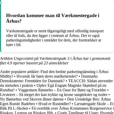
Hvordan kommer man til Værkmestergade i
Århus?
Værkmestergade er nemt tilgængeligt med offentlig transport
eller til fods, da den ligger i centrum af Århus. Der er også
parkeringsmuligheder i området for dem, der foretrækker at
køre i bil.
Artiklen Ungecentret på Værkmestergade 3 i Århus har i gennemsnit
fået
4.9
stjerner baseret på
23
anmeldelser
Andre populære artikler:
Find den bedste parkeringsløsning i Århus
Midtby!
•
Hvornår får børn deres mælketænder?
•
Danmarks
Demokraterne: Fremtiden for Danmark?
•
TEACCH: Sådan anvender
du metoden i praksis
•
Oplev Egå Engsøs Magiske Skønhed på en
Rundtur!
•
Vuggestuen Rønnebo – En Oase for Børn og Forældre
•
Livstræet – Så meget der kan trykke og krone sangtekster og noder
•
Ny Børnehus ved Skoven åbner dørene
•
Den Uendelige Bro: Århus
Egen Runde Badebro
•
Hvad er Rusmidler?
•
Læssøesgade Skole – Et
Blik På L-Skolen
•
Få overblik over Århus Kommunes Borgerservice i
Risskov, Lystrup og Risskov Bib.
•
Gratis Tandlæge til Unge: Hvornår