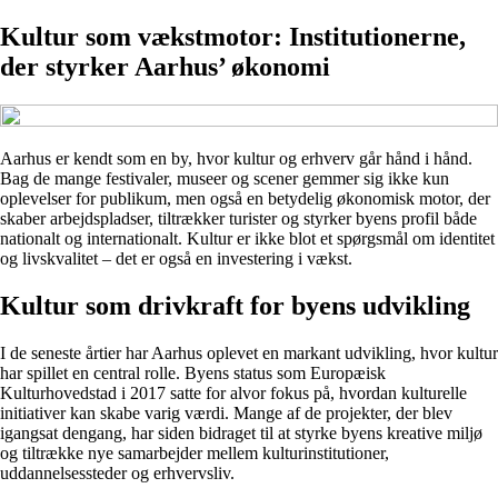
Kultur som vækstmotor: Institutionerne,
der styrker Aarhus’ økonomi
Aarhus er kendt som en by, hvor kultur og erhverv går hånd i hånd.
Bag de mange festivaler, museer og scener gemmer sig ikke kun
oplevelser for publikum, men også en betydelig økonomisk motor, der
skaber arbejdspladser, tiltrækker turister og styrker byens profil både
nationalt og internationalt. Kultur er ikke blot et spørgsmål om identitet
og livskvalitet – det er også en investering i vækst.
Kultur som drivkraft for byens udvikling
I de seneste årtier har Aarhus oplevet en markant udvikling, hvor kultur
har spillet en central rolle. Byens status som Europæisk
Kulturhovedstad i 2017 satte for alvor fokus på, hvordan kulturelle
initiativer kan skabe varig værdi. Mange af de projekter, der blev
igangsat dengang, har siden bidraget til at styrke byens kreative miljø
og tiltrække nye samarbejder mellem kulturinstitutioner,
uddannelsessteder og erhvervsliv.