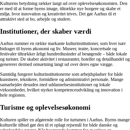
Kulturens betydning rækker langt ud over oplevelsesøkonomien. Den
er med til at forme byens image, tiltrække nye borgere og skabe et
miljø, hvor innovation og kreativitet trives. Det gør Aarhus til et
attraktivt sted at bo, arbejde og studere.
Institutioner, der skaber værdi
Aarhus rummer en række markante kulturinstitutioner, som hver især
bidrager til byens økonomi og liv. Museer, teatre, koncertsale og
festivaler tiltrækker årligt hundredtusinder af besøgende – både lokale
og turister. De skaber aktivitet i restauranter, hoteller og detailhandel og
genererer dermed omsætning langt ud over deres egne vægge.
Samtidig fungerer kulturinstitutionerne som arbejdspladser for både
kunstnere, teknikere, formidlere og administrativt personale. Mange
samarbejder desuden med uddannelsesinstitutioner og lokale
virksomheder, hvilket styrker kompetenceudvikling og innovation i
hele regionen.
Turisme og oplevelsesøkonomi
Kulturen spiller en afgørende rolle for turismen i Aarhus. Byens mange
kulturelle tilbud gør den til et oplagt rejsemål for både danske og