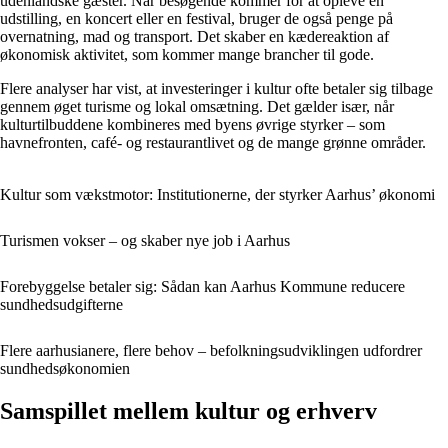
udenlandske gæster. Når besøgende kommer for at opleve en
udstilling, en koncert eller en festival, bruger de også penge på
overnatning, mad og transport. Det skaber en kædereaktion af
økonomisk aktivitet, som kommer mange brancher til gode.
Flere analyser har vist, at investeringer i kultur ofte betaler sig tilbage
gennem øget turisme og lokal omsætning. Det gælder især, når
kulturtilbuddene kombineres med byens øvrige styrker – som
havnefronten, café- og restaurantlivet og de mange grønne områder.
Kultur som vækstmotor: Institutionerne, der styrker Aarhus’ økonomi
Turismen vokser – og skaber nye job i Aarhus
Forebyggelse betaler sig: Sådan kan Aarhus Kommune reducere
sundhedsudgifterne
Flere aarhusianere, flere behov – befolkningsudviklingen udfordrer
sundhedsøkonomien
Samspillet mellem kultur og erhverv