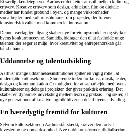
Et særligt kendetegn ved Aarhus er det tætte samspil mellem kultur og
erhverv. Kreative erhverv som design, arkitektur, film og digitale
medier har fundet grobund i byen, og mange virksomheder
samarbejder med kulturinstitutioner om projekter, der forener
kunstnerisk kvalitet med kommerciel innovation.
Denne tværfaglige tilgang skaber nye forretningsmodeller og styrker
byens konkurrenceevne. Samtidig bidrager den til at fastholde unge
talenter, der søger et miljø, hvor kreativitet og entreprenørskab går
hånd i hånd.
Uddannelse og talentudvikling
Aarhus’ mange uddannelsesinstitutioner spiller en vigtig rolle i at
understøtte kultursektoren. Studerende inden for kunst, musik, teater,
design og kommunikation får mulighed for at samarbejde med byens
kulturaktører og deltage i projekter, der giver praktisk erfaring. Det
skaber en dynamisk udveksling mellem teori og praksis – og sikrer, at
nye generationer af kreative fagfolk bliver en del af byens udvikling.
En bæredygtig fremtid for kulturen
Selvom kultursektoren i Aarhus står stærkt, kræver den fortsat
investering og opmærksomhed. Nye publikumsformer, digitalisering