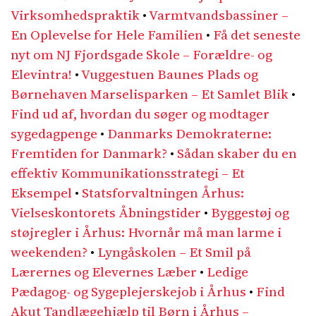
Virksomhedspraktik
•
Varmtvandsbassiner –
En Oplevelse for Hele Familien
•
Få det seneste
nyt om NJ Fjordsgade Skole – Forældre- og
Elevintra!
•
Vuggestuen Baunes Plads og
Børnehaven Marselisparken – Et Samlet Blik
•
Find ud af, hvordan du søger og modtager
sygedagpenge
•
Danmarks Demokraterne:
Fremtiden for Danmark?
•
Sådan skaber du en
effektiv Kommunikationsstrategi – Et
Eksempel
•
Statsforvaltningen Århus:
Vielseskontorets Åbningstider
•
Byggestøj og
støjregler i Århus: Hvornår må man larme i
weekenden?
•
Lyngåskolen – Et Smil på
Lærernes og Elevernes Læber
•
Ledige
Pædagog- og Sygeplejerskejob i Århus
•
Find
Akut Tandlægehjælp til Børn i Århus –