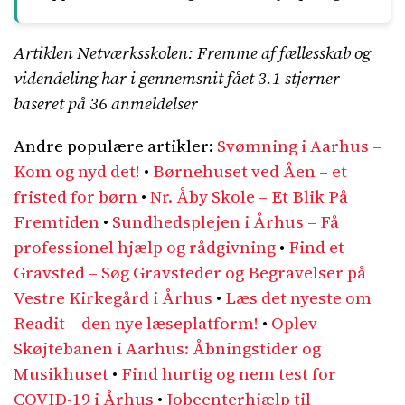
Artiklen Netværksskolen: Fremme af fællesskab og
videndeling har i gennemsnit fået
3.1
stjerner
baseret på
36
anmeldelser
Andre populære artikler:
Svømning i Aarhus –
Kom og nyd det!
•
Børnehuset ved Åen – et
fristed for børn
•
Nr. Åby Skole – Et Blik På
Fremtiden
•
Sundhedsplejen i Århus – Få
professionel hjælp og rådgivning
•
Find et
Gravsted – Søg Gravsteder og Begravelser på
Vestre Kirkegård i Århus
•
Læs det nyeste om
Readit – den nye læseplatform!
•
Oplev
Skøjtebanen i Aarhus: Åbningstider og
Musikhuset
•
Find hurtig og nem test for
COVID-19 i Århus
•
Jobcenterhjælp til