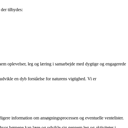
 der tilbydes:
nnem oplevelser, leg og læring i samarbejde med dygtige og engagerede
dvikle en dyb forståelse for naturens vigtighed. Vi er
erligere information om ansøgningsprocessen og eventuelle ventelister.
hvor børnene kan lære og udvikle sig gennem leg og aktiviteter i