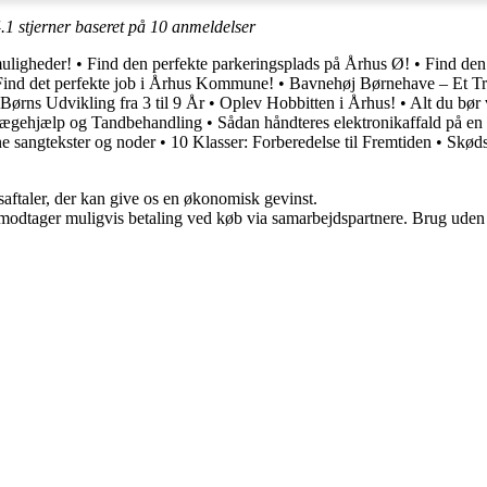
.1
stjerner baseret på
10
anmeldelser
uligheder!
•
Find den perfekte parkeringsplads på Århus Ø!
•
Find den
Find det perfekte job i Århus Kommune!
•
Bavnehøj Børnehave – Et Tr
Børns Udvikling fra 3 til 9 År
•
Oplev Hobbitten i Århus!
•
Alt du bør
lægehjælp og Tandbehandling
•
Sådan håndteres elektronikaffald på e
ne sangtekster og noder
•
10 Klasser: Forberedelse til Fremtiden
•
Skøds
saftaler, der kan give os en økonomisk gevinst.
tager muligvis betaling ved køb via samarbejdspartnere. Brug uden till