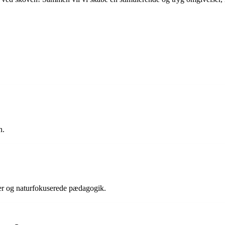
n.
er og naturfokuserede pædagogik.