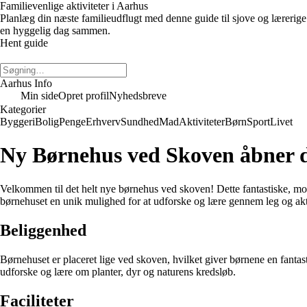
Familievenlige aktiviteter i Aarhus
Planlæg din næste familieudflugt med denne guide til sjove og lærerige 
en hyggelig dag sammen.
Hent guide
Aarhus Info
Min side
Opret profil
Nyhedsbreve
Kategorier
Byggeri
Bolig
Penge
Erhverv
Sundhed
Mad
Aktiviteter
Børn
Sport
Livet
Ny Børnehus ved Skoven åbner 
Velkommen til det helt nye børnehus ved skoven! Dette fantastiske, mod
børnehuset en unik mulighed for at udforske og lære gennem leg og akti
Beliggenhed
Børnehuset er placeret lige ved skoven, hvilket giver børnene en fanta
udforske og lære om planter, dyr og naturens kredsløb.
Faciliteter