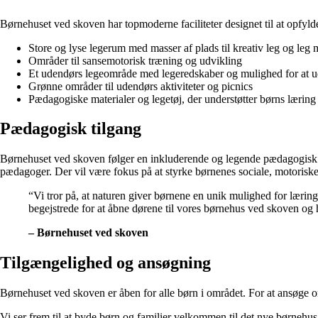
Børnehuset ved skoven har topmoderne faciliteter designet til at opfylde
Store og lyse legerum med masser af plads til kreativ leg og leg
Områder til sansemotorisk træning og udvikling
Et udendørs legeområde med legeredskaber og mulighed for at u
Grønne områder til udendørs aktiviteter og picnics
Pædagogiske materialer og legetøj, der understøtter børns lærin
Pædagogisk tilgang
Børnehuset ved skoven følger en inkluderende og legende pædagogisk ti
pædagoger. Der vil være fokus på at styrke børnenes sociale, motoriske
“Vi tror på, at naturen giver børnene en unik mulighed for læring
begejstrede for at åbne dørene til vores børnehus ved skoven 
– Børnehuset ved skoven
Tilgængelighed og ansøgning
Børnehuset ved skoven er åben for alle børn i området. For at ansøge om
Vi ser frem til at byde børn og familier velkommen til det nye børnehu