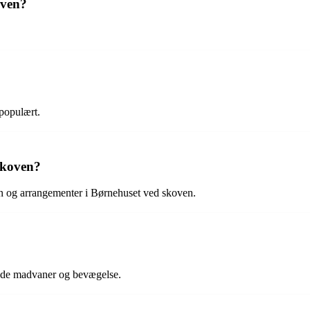
oven?
 populært.
skoven?
sen og arrangementer i Børnehuset ved skoven.
unde madvaner og bevægelse.