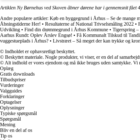
Artiklen Ny Børnehus ved Skoven åbner dørene har i gennemsnit fået
4
Andre populære artikler:
Køb en byggegrund i Århus – Se de mange m
Åbningstiderne Her!
•
Resultaterne af National Trivselsmåling 2022
•
Udvikling
•
Find din drømmegrund i Århus Kommune
•
Tigerspring – 
Aarhus Rundt: Oplev Årslev Engsø!
•
Få Kommunalt Tilskud til Tand
vuggestueplads i Århus?
•
Livstræet – Så meget der kan trykke og kro
© Indholdet er ophavsretligt beskyttet.
© Beskyttet materiale. Nogle produkter, vi viser, er en del af samarbejd
© Alt indhold er vores ejendom og må ikke bruges uden samtykke. Vi mod
Oplæg
Gratis downloads
Tilbudspriser
Vurderinger
Valgguides
Forklaringer
Optagelser
Oplysninger
Typiske spørgsmål
Spørgsmål
Mening
Bliv en del af os
Tip os