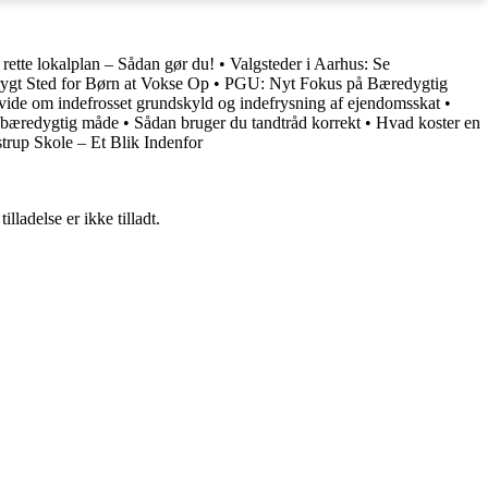
 rette lokalplan – Sådan gør du!
•
Valgsteder i Aarhus: Se
ygt Sted for Børn at Vokse Op
•
PGU: Nyt Fokus på Bæredygtig
 vide om indefrosset grundskyld og indefrysning af ejendomsskat
•
n bæredygtig måde
•
Sådan bruger du tandtråd korrekt
•
Hvad koster en
trup Skole – Et Blik Indenfor
adelse er ikke tilladt.