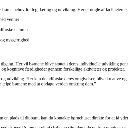
 børns behov for leg, læring og udvikling. Her er nogle af faciliteterne,
 med venner
dforske naturen
g og nysgerrighed
lgang. Her vil børnene blive støttet i deres individuelle udvikling ge
 og kognitive færdigheder gennem forskellige aktiviteter og projekter.
 og udvikling. Her kan de udforske deres omgivelser, blive kreative og u
og hjælpe børnene med at opdage verden omkring dem.”
 en plads til dit barn, kan du kontakte børnehuset direkte for at få yd
s ved skoven! Sammen vil vi skabe en stimulerende og tryg omgivelser, 