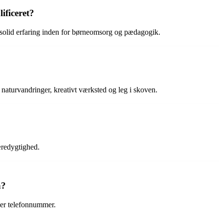
ificeret?
olid erfaring inden for børneomsorg og pædagogik.
 naturvandringer, kreativt værksted og leg i skoven.
æredygtighed.
n?
er telefonnummer.