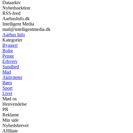
Dataarkiv
Nyhedssektion
RSS-feed
AarhusInfo.dk
Intelligent Media
mail@intelligentmedia.dk
Aarhus Info
Kategorier
Byggeri
Bolig
Penge
Erhverv
Sundhed
Mad
Aktiviteter
Børn
Sport
Livet
Mød os
Henvendelse
PR
Reklame
Min side
Nyhedsbrevet
Affiliate