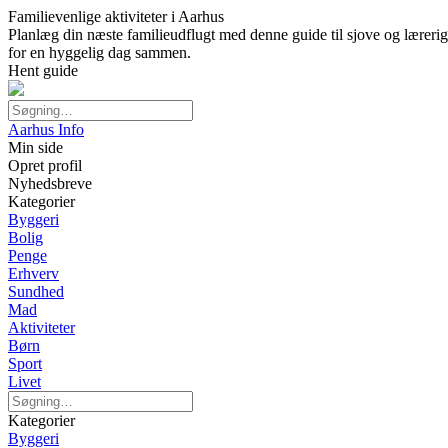
Familievenlige aktiviteter i Aarhus
Planlæg din næste familieudflugt med denne guide til sjove og lærerige
for en hyggelig dag sammen.
Hent guide
Aarhus Info
Min side
Opret profil
Nyhedsbreve
Kategorier
Byggeri
Bolig
Penge
Erhverv
Sundhed
Mad
Aktiviteter
Børn
Sport
Livet
Kategorier
Byggeri