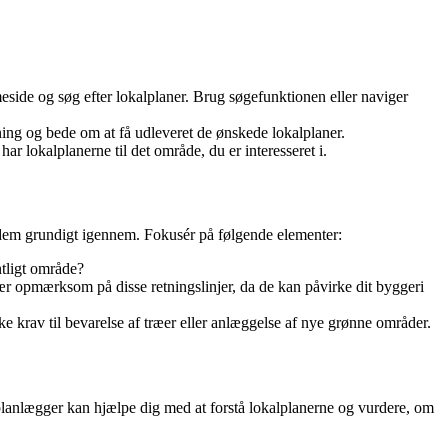
ide og søg efter lokalplaner. Brug søgefunktionen eller naviger
ing og bede om at få udleveret de ønskede lokalplaner.
ar lokalplanerne til det område, du er interesseret i.
e dem grundigt igennem. Fokusér på følgende elementer:
ntligt område?
Vær opmærksom på disse retningslinjer, da de kan påvirke dit byggeri
 krav til bevarelse af træer eller anlæggelse af nye grønne områder.
byplanlægger kan hjælpe dig med at forstå lokalplanerne og vurdere, om