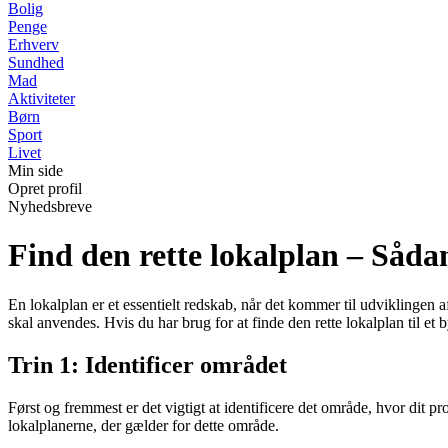
Bolig
Penge
Erhverv
Sundhed
Mad
Aktiviteter
Børn
Sport
Livet
Min side
Opret profil
Nyhedsbreve
Find den rette lokalplan – Såda
En lokalplan er et essentielt redskab, når det kommer til udviklingen
skal anvendes. Hvis du har brug for at finde den rette lokalplan til et
Trin 1: Identificer området
Først og fremmest er det vigtigt at identificere det område, hvor dit pr
lokalplanerne, der gælder for dette område.