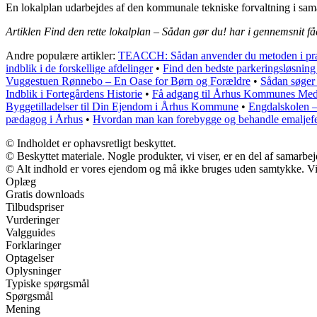
En lokalplan udarbejdes af den kommunale tekniske forvaltning i sam
Artiklen Find den rette lokalplan – Sådan gør du! har i gennemsnit f
Andre populære artikler:
TEACCH: Sådan anvender du metoden i pra
indblik i de forskellige afdelinger
•
Find den bedste parkeringsløsning
Vuggestuen Rønnebo – En Oase for Børn og Forældre
•
Sådan søger 
Indblik i Fortegårdens Historie
•
Få adgang til Århus Kommunes Meda
Byggetilladelser til Din Ejendom i Århus Kommune
•
Engdalskolen –
pædagog i Århus
•
Hvordan man kan forebygge og behandle emaljefe
© Indholdet er ophavsretligt beskyttet.
© Beskyttet materiale. Nogle produkter, vi viser, er en del af samarbe
© Alt indhold er vores ejendom og må ikke bruges uden samtykke. Vi m
Oplæg
Gratis downloads
Tilbudspriser
Vurderinger
Valgguides
Forklaringer
Optagelser
Oplysninger
Typiske spørgsmål
Spørgsmål
Mening