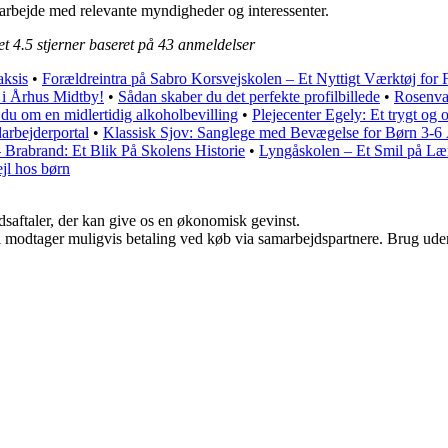
arbejde med relevante myndigheder og interessenter.
ået
4.5
stjerner baseret på
43
anmeldelser
ksis
•
Forældreintra på Sabro Korsvejskolen – Et Nyttigt Værktøj for 
 i Århus Midtby!
•
Sådan skaber du det perfekte profilbillede
•
Rosenva
du om en midlertidig alkoholbevilling
•
Plejecenter Egely: Et trygt og
rbejderportal
•
Klassisk Sjov: Sanglege med Bevægelse for Børn 3-6
 Brabrand: Et Blik På Skolens Historie
•
Lyngåskolen – Et Smil på Læ
jl hos børn
jdsaftaler, der kan give os en økonomisk gevinst.
odtager muligvis betaling ved køb via samarbejdspartnere. Brug uden ti