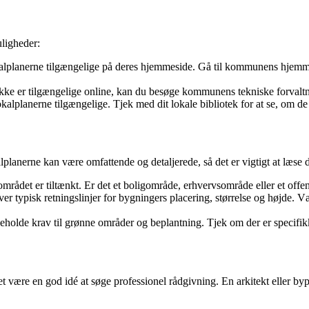
uligheder:
lplanerne tilgængelige på deres hjemmeside. Gå til kommunens hjemmes
kke er tilgængelige online, kan du besøge kommunens tekniske forvaltn
kalplanerne tilgængelige. Tjek med dit lokale bibliotek for at se, om de h
lplanerne kan være omfattende og detaljerede, så det er vigtigt at læs
området er tiltænkt. Er det et boligområde, erhvervsområde eller et offe
er typisk retningslinjer for bygningers placering, størrelse og højde. 
holde krav til grønne områder og beplantning. Tjek om der er specifikke
det være en god idé at søge professionel rådgivning. En arkitekt eller 