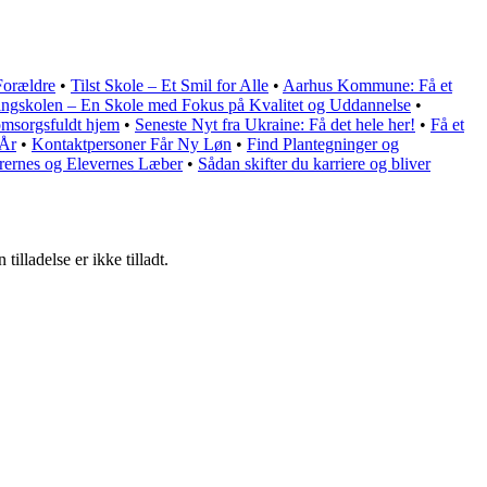
Forældre
•
Tilst Skole – Et Smil for Alle
•
Aarhus Kommune: Få et
ngskolen – En Skole med Fokus på Kvalitet og Uddannelse
•
 omsorgsfuldt hjem
•
Seneste Nyt fra Ukraine: Få det hele her!
•
Få et
 År
•
Kontaktpersoner Får Ny Løn
•
Find Plantegninger og
rernes og Elevernes Læber
•
Sådan skifter du karriere og bliver
lladelse er ikke tilladt.