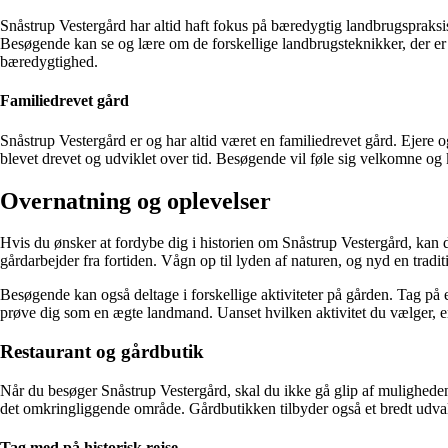
Snåstrup Vestergård har altid haft fokus på bæredygtig landbrugspraksi
Besøgende kan se og lære om de forskellige landbrugsteknikker, der er
bæredygtighed.
Familiedrevet gård
Snåstrup Vestergård er og har altid været en familiedrevet gård. Ejere 
blevet drevet og udviklet over tid. Besøgende vil føle sig velkomne og
Overnatning og oplevelser
Hvis du ønsker at fordybe dig i historien om Snåstrup Vestergård, kan d
gårdarbejder fra fortiden. Vågn op til lyden af naturen, og nyd en tradi
Besøgende kan også deltage i forskellige aktiviteter på gården. Tag på 
prøve dig som en ægte landmand. Uanset hvilken aktivitet du vælger, er
Restaurant og gårdbutik
Når du besøger Snåstrup Vestergård, skal du ikke gå glip af muligheden f
det omkringliggende område. Gårdbutikken tilbyder også et bredt udvalg
Tag med på historisk rejse