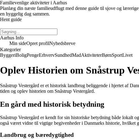
Familievenlige aktiviteter i Aarhus
Planlæg din næste familieudflugt med denne guide til sjove og lærerige 
en hyggelig dag sammen.
Hent guide
Aarhus Info
Min side
Opret profil
Nyhedsbreve
Kategorier
Byggeri
Bolig
Penge
Erhverv
Sundhed
Mad
Aktiviteter
Børn
Sport
Livet
Oplev Historien om Snåstrup Ve
Snåstrup Vestergård er et historisk landbrug beliggende i hjertet af Danm
tiden og oplev historien om Snåstrup Vestergård.
En gård med historisk betydning
Snåstrup Vestergård er kendt for sin historiske betydning både lokalt og
også været vidne til vigtige begivenheder i Danmarks historie, hvilket gø
Landbrug og bæredygtighed