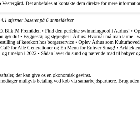
p Vestergård. Det anbefales at kontakte dem direkte for mere informatio
t
4.1
stjerner baseret på
6
anmeldelser
Et Blik På Fremtiden
•
Find den perfekte swimmingpool i Aarhus!
•
Op
an gør du!
•
Byggestøj og støjregler i Århus: Hvornår må man larme i
estilling af kørekort hos borgerservice
•
Oplev Århus som Kulturhoveds
Café for Alle Generationer og En Menu for Enhver Smag!
•
Arkitekte
n og timeløn i 2022
•
Sådan laver du sund og nærende mad til babyer o
saftaler, der kan give os en økonomisk gevinst.
tager muligvis betaling ved køb via samarbejdspartnere. Brug uden till