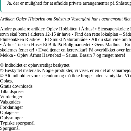
Ja, der er mulighed for at afholde private arrangementer på Snåstru
Artiklen Oplev Historien om Snåstrup Vestergård har i gennemsnit fåe
Andre populære artikler:
Oplev Hobbitten i Århus!
•
Stensagerskolen: 
søvn skal børn i alderen 12-15 år have
•
Find den rette lokalplan – Såd
Flintebakken Risskov – Et Smukt Naturområde
•
Alt du skal vide om b
•
Århus Tuesten Huse: Et Blik På Boligmarkedet
•
Øens Madhus – En 
skolernes ferier er!
•
Hvad tjener en lærervikar? Få overblikket over lø
Mekka
•
Oplev Århus Havnebad – Sauna, Bassin 7 og meget mere!
© Indholdet er ophavsretligt beskyttet.
© Beskyttet materiale. Nogle produkter, vi viser, er en del af samarbejd
© Alt indhold er vores ejendom og må ikke bruges uden samtykke. Vi mod
Oplæg
Gratis downloads
Tilbudspriser
Vurderinger
Valgguides
Forklaringer
Optagelser
Oplysninger
Typiske spørgsmål
Spørgsmål