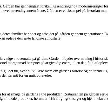
s. Gården har gennemgået forskellige ændringer og moderniseringer for a
 blevet anvendt gennem årene. Gården er et eksempel på, hvordan man k
og deres familier har boet og arbejdet på gården gennem generationer. D
 kan opleve den ægte landlige atmosfære.
u vælge at overnatte på gården. Gården tilbyder overnatning i historisk
tionel morgenmad beregnet på at give dig energi til en dag fuld af opleve
en guidet tur, hvor du vil lære mere om gårdens historie og de forskelli
 der garanti for en unik oplevelse.
or at smage på gårdens egne produkter. Restauranten på gården serverer t
 af lokale produkter, herunder frisk frugt, grøntsager og hjemmelavet s