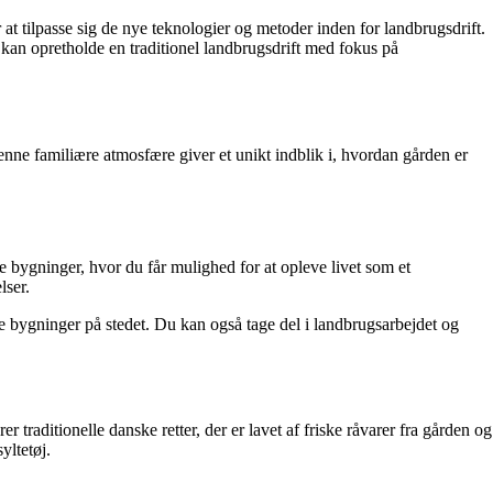
t tilpasse sig de nye teknologier og metoder inden for landbrugsdrift.
an opretholde en traditionel landbrugsdrift med fokus på
enne familiære atmosfære giver et unikt indblik i, hvordan gården er
e bygninger, hvor du får mulighed for at opleve livet som et
lser.
ge bygninger på stedet. Du kan også tage del i landbrugsarbejdet og
raditionelle danske retter, der er lavet af friske råvarer fra gården og
yltetøj.