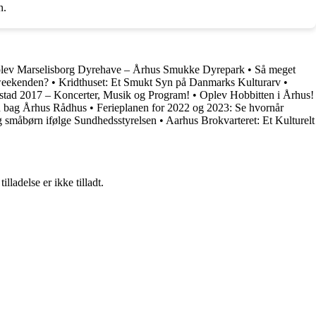
n.
lev Marselisborg Dyrehave – Århus Smukke Dyrepark
•
Så meget
 weekenden?
•
Kridthuset: Et Smukt Syn på Danmarks Kulturarv
•
tad 2017 – Koncerter, Musik og Program!
•
Oplev Hobbitten i Århus!
n bag Århus Rådhus
•
Ferieplanen for 2022 og 2023: Se hvornår
g småbørn ifølge Sundhedsstyrelsen
•
Aarhus Brokvarteret: Et Kulturelt
adelse er ikke tilladt.