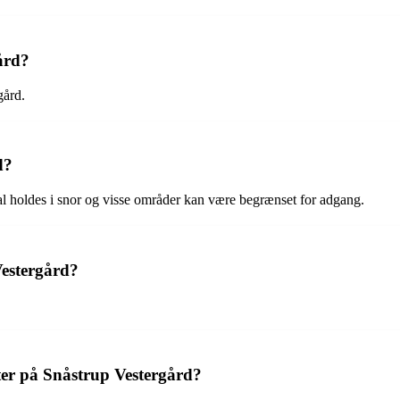
ård?
gård.
d?
al holdes i snor og visse områder kan være begrænset for adgang.
estergård?
ter på Snåstrup Vestergård?