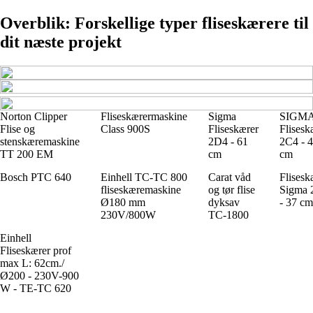
Overblik: Forskellige typer fliseskærere til
dit næste projekt
Norton Clipper
Fliseskærermaskine
Sigma
SIGM
Flise og
Class 900S
Fliseskærer
Flisesk
stenskæremaskine
2D4 - 61
2C4 - 
TT 200 EM
cm
cm
Bosch PTC 640
Einhell TC-TC 800
Carat våd
Flisesk
fliseskæremaskine
og tør flise
Sigma 
Ø180 mm
dyksav
- 37 cm
230V/800W
TC-1800
Einhell
Fliseskærer prof
max L: 62cm./
Ø200 - 230V-900
W - TE-TC 620