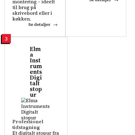
montering – ideelt
til brug på
skrivebord eller i
køkken.
Se detaljer
3
Elm
a
Inst
rum
ents
Digi
talt
stop
ur
Professionel
tidstagning
Et digitalt stopur fra