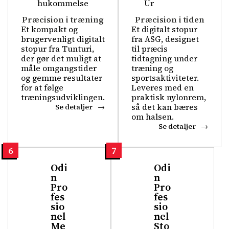
Præcision i træning
Præcision i tiden
Et kompakt og
Et digitalt stopur
brugervenligt digitalt
fra ASG, designet
stopur fra Tunturi,
til præcis
der gør det muligt at
tidtagning under
måle omgangstider
træning og
og gemme resultater
sportsaktiviteter.
for at følge
Leveres med en
træningsudviklingen.
praktisk nylonrem,
så det kan bæres
Se detaljer
om halsen.
Se detaljer
6
7
Odi
Odi
n
n
Pro
Pro
fes
fes
sio
sio
nel
nel
Me
Sto