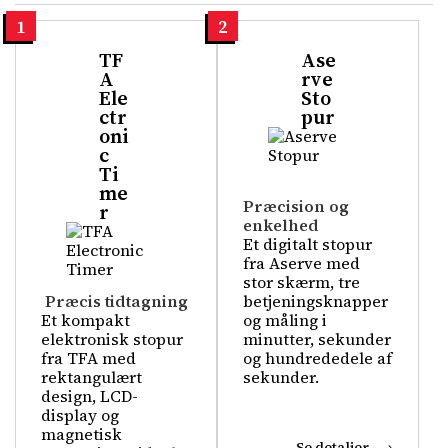
1
2
TF
Ase
A
rve
Ele
Sto
ctr
pur
oni
c
Ti
me
Præcision og
r
enkelhed
Et digitalt stopur
fra Aserve med
stor skærm, tre
Præcis tidtagning
betjeningsknapper
Et kompakt
og måling i
elektronisk stopur
minutter, sekunder
fra TFA med
og hundrededele af
rektangulært
sekunder.
design, LCD-
display og
magnetisk
Se detaljer