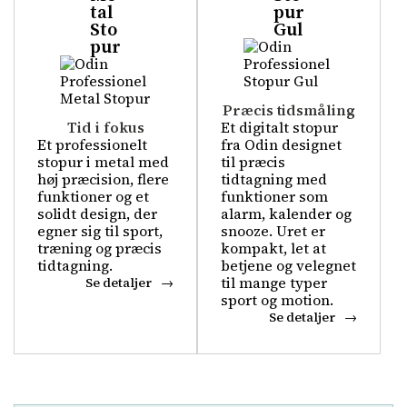
tal
pur
Sto
Gul
pur
Præcis tidsmåling
Tid i fokus
Et digitalt stopur
Et professionelt
fra Odin designet
stopur i metal med
til præcis
høj præcision, flere
tidtagning med
funktioner og et
funktioner som
solidt design, der
alarm, kalender og
egner sig til sport,
snooze. Uret er
træning og præcis
kompakt, let at
tidtagning.
betjene og velegnet
til mange typer
Se detaljer
sport og motion.
Se detaljer