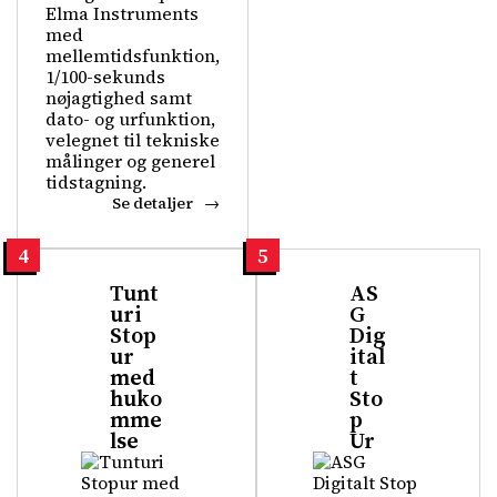
Elma Instruments
med
mellemtidsfunktion,
1/100-sekunds
nøjagtighed samt
dato- og urfunktion,
velegnet til tekniske
målinger og generel
tidstagning.
Se detaljer
4
5
Tunt
AS
uri
G
Stop
Dig
ur
ital
med
t
huko
Sto
mme
p
lse
Ur