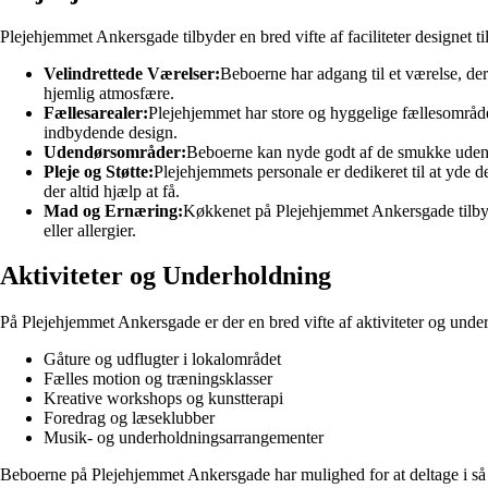
Plejehjemmet Ankersgade tilbyder en bred vifte af faciliteter designet
Velindrettede Værelser:
Beboerne har adgang til et værelse, de
hjemlig atmosfære.
Fællesarealer:
Plejehjemmet har store og hyggelige fællesområder
indbydende design.
Udendørsområder:
Beboerne kan nyde godt af de smukke udendø
Pleje og Støtte:
Plejehjemmets personale er dedikeret til at yde d
der altid hjælp at få.
Mad og Ernæring:
Køkkenet på Plejehjemmet Ankersgade tilbyde
eller allergier.
Aktiviteter og Underholdning
På Plejehjemmet Ankersgade er der en bred vifte af aktiviteter og underh
Gåture og udflugter i lokalområdet
Fælles motion og træningsklasser
Kreative workshops og kunstterapi
Foredrag og læseklubber
Musik- og underholdningsarrangementer
Beboerne på Plejehjemmet Ankersgade har mulighed for at deltage i så 