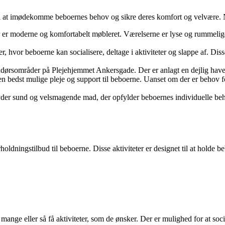
 til at imødekomme beboernes behov og sikre deres komfort og velvære. N
r er moderne og komfortabelt møbleret. Værelserne er lyse og rummelig
, hvor beboerne kan socialisere, deltage i aktiviteter og slappe af. Di
rsområder på Plejehjemmet Ankersgade. Der er anlagt en dejlig have og
en bedst mulige pleje og support til beboerne. Uanset om der er behov for
r sund og velsmagende mad, der opfylder beboernes individuelle behov 
oldningstilbud til beboerne. Disse aktiviteter er designet til at holde b
mange eller så få aktiviteter, som de ønsker. Der er mulighed for at s