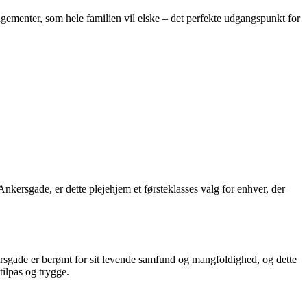
ngementer, som hele familien vil elske – det perfekte udgangspunkt for
nkersgade, er dette plejehjem et førsteklasses valg for enhver, der
ersgade er berømt for sit levende samfund og mangfoldighed, og dette
tilpas og trygge.