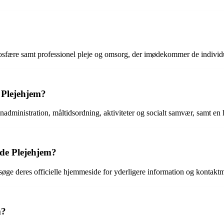
osfære samt professionel pleje og omsorg, der imødekommer de individ
e Plejehjem?
administration, måltidsordning, aktiviteter og socialt samvær, samt en 
e Plejehjem?
øge deres officielle hjemmeside for yderligere information og kontakt
m?