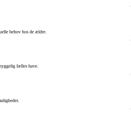
uelle behov hos de ældre.
hyggelig fælles have.
muligheder.