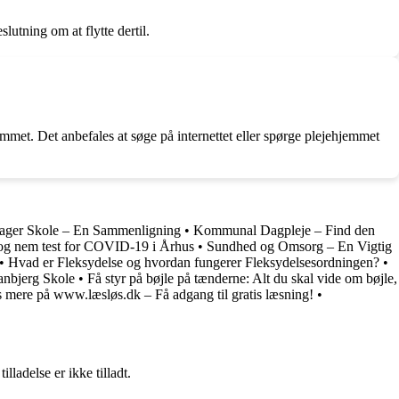
lutning om at flytte dertil.
mmet. Det anbefales at søge på internettet eller spørge plejehjemmet
ager Skole – En Sammenligning
•
Kommunal Dagpleje – Find den
 og nem test for COVID-19 i Århus
•
Sundhed og Omsorg – En Vigtig
•
Hvad er Fleksydelse og hvordan fungerer Fleksydelsesordningen?
•
anbjerg Skole
•
Få styr på bøjle på tænderne: Alt du skal vide om bøjle,
 mere på www.læsløs.dk – Få adgang til gratis læsning!
•
adelse er ikke tilladt.