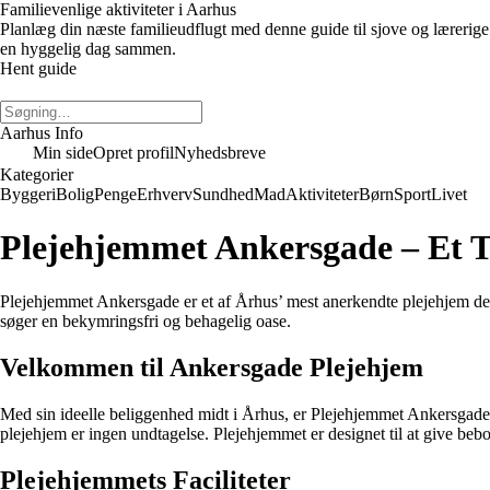
Familievenlige aktiviteter i Aarhus
Planlæg din næste familieudflugt med denne guide til sjove og lærerige 
en hyggelig dag sammen.
Hent guide
Aarhus Info
Min side
Opret profil
Nyhedsbreve
Kategorier
Byggeri
Bolig
Penge
Erhverv
Sundhed
Mad
Aktiviteter
Børn
Sport
Livet
Plejehjemmet Ankersgade – Et T
Plejehjemmet Ankersgade er et af Århus’ mest anerkendte plejehjem der t
søger en bekymringsfri og behagelig oase.
Velkommen til Ankersgade Plejehjem
Med sin ideelle beliggenhed midt i Århus, er Plejehjemmet Ankersgade 
plejehjem er ingen undtagelse. Plejehjemmet er designet til at give be
Plejehjemmets Faciliteter