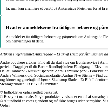
Ja, man kan arrangere et besøg på Ankersgade Plejehjem for at få en 
Hvad er anmeldelserne fra tidligere beboere og på
Anmeldelser fra tidligere beboere og pårørende om Ankersgade Pleje
om henvisninger til dette.
Artiklen Plejehjemmet Ankersgade – Et Trygt Hjem for Århusianere ha
Andre populære artikler:
Find alt du skal vide om Borgerservice i Aarh
perfekte Dagplejer til dit Barn
•
Rundhøjskolen: Få adgang til Elevint
Del af Danmark
•
Musikhusparken: Aarhus smukke park
•
Forældreint
Anders Winnerskjold: Socialdemokratiet Aarhus Nye Stjerne
•
Find ud
togskinner og ganebøjle til børn
•
Skødstrup Skole – Et Blik Indenfor
Stensagerskolen: Et Blik På Fremtiden
© Indholdet er ophavsretligt beskyttet.
© Beskyttet materiale. Nogle produkter, vi viser, er en del af samarbejd
© Alt indhold er vores ejendom og må ikke bruges uden samtykke. Vi mod
Oplæg