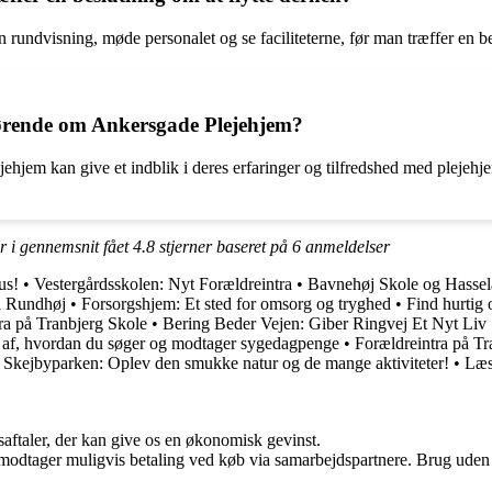
rundvisning, møde personalet og se faciliteterne, før man træffer en bes
rørende om Ankersgade Plejehjem?
hjem kan give et indblik i deres erfaringer og tilfredshed med plejehje
r i gennemsnit fået
4.8
stjerner baseret på
6
anmeldelser
us!
•
Vestergårdsskolen: Nyt Forældreintra
•
Bavnehøj Skole og Hassel
ra Rundhøj
•
Forsorgshjem: Et sted for omsorg og tryghed
•
Find hurtig
ra på Tranbjerg Skole
•
Bering Beder Vejen: Giber Ringvej Et Nyt Liv
 af, hvordan du søger og modtager sygedagpenge
•
Forældreintra på Tr
•
Skejbyparken: Oplev den smukke natur og de mange aktiviteter!
•
Læs
saftaler, der kan give os en økonomisk gevinst.
tager muligvis betaling ved køb via samarbejdspartnere. Brug uden till