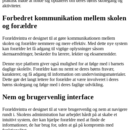
praktisk måde at holde sig opdateret om deres børns skolegang og
aktiviteter.
Forbedret kommunikation mellem skolen
og forældre
Forældreintra er designet til at gøre kommunikationen mellem
skolen og forældre nemmere og mere effektiv. Med dette nye system
kan forældre let få adgang til vigtige oplysninger såsom
skemaændringer, beskeder fra lærere, lektier og eksamenstider.
Denne nye platform giver også mulighed for at følge med i barnets
daglige skoleliv. Forældre kan nu nemt se deres børns fravær,
karakterer, og få adgang til information om undervisningsmaterialer.
Dette gør det langt lettere for forældre at være involveret i deres
børns skolegang og følge med i deres faglige udvikling.
Nem og brugervenlig interface
Forældreintra er designet til at være brugervenlig og nem at navigere
rundt i. Skolens administration har arbejdet hårdt på at skabe et
intuitivt system, der kan hjælpe forældre med at finde de
informationer, de har brug for, uden at gå på kompromis med