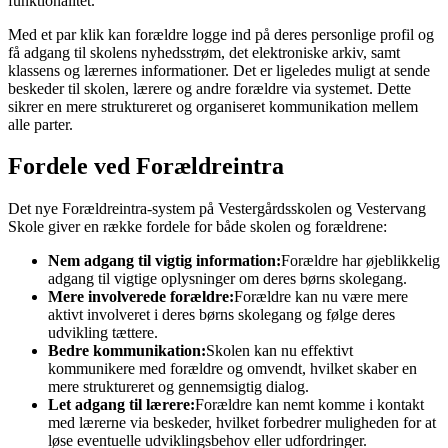
funktionalitet.
Med et par klik kan forældre logge ind på deres personlige profil og
få adgang til skolens nyhedsstrøm, det elektroniske arkiv, samt
klassens og lærernes informationer. Det er ligeledes muligt at sende
beskeder til skolen, lærere og andre forældre via systemet. Dette
sikrer en mere struktureret og organiseret kommunikation mellem
alle parter.
Fordele ved Forældreintra
Det nye Forældreintra-system på Vestergårdsskolen og Vestervang
Skole giver en række fordele for både skolen og forældrene:
Nem adgang til vigtig information:
Forældre har øjeblikkelig
adgang til vigtige oplysninger om deres børns skolegang.
Mere involverede forældre:
Forældre kan nu være mere
aktivt involveret i deres børns skolegang og følge deres
udvikling tættere.
Bedre kommunikation:
Skolen kan nu effektivt
kommunikere med forældre og omvendt, hvilket skaber en
mere struktureret og gennemsigtig dialog.
Let adgang til lærere:
Forældre kan nemt komme i kontakt
med lærerne via beskeder, hvilket forbedrer muligheden for at
løse eventuelle udviklingsbehov eller udfordringer.