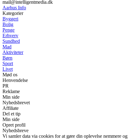
mail@intelligentmedia.dk
Aarhus Info
Kategorier
Byggeri
Bolig
Penge
Erhverv
Sundhed
Mad
Aktiviteter
Børn
Sport
Livet
Mød os
Henvendelse
PR
Reklame
Min side
Nyhedsbrevet
Affiliate
Del et tip
Min side
Opret profil
Nyhedsbreve
Vi samler data via cookies for at gøre din oplevelse nemmere og