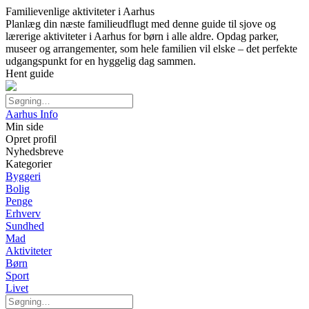
Familievenlige aktiviteter i Aarhus
Planlæg din næste familieudflugt med denne guide til sjove og
lærerige aktiviteter i Aarhus for børn i alle aldre. Opdag parker,
museer og arrangementer, som hele familien vil elske – det perfekte
udgangspunkt for en hyggelig dag sammen.
Hent guide
Aarhus Info
Min side
Opret profil
Nyhedsbreve
Kategorier
Byggeri
Bolig
Penge
Erhverv
Sundhed
Mad
Aktiviteter
Børn
Sport
Livet