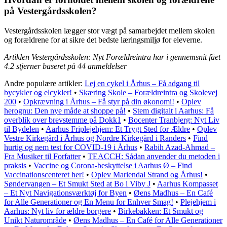
på Vestergårdsskolen?
Vestergårdsskolen lægger stor vægt på samarbejdet mellem skolen
og forældrene for at sikre det bedste læringsmiljø for eleverne.
Artiklen Vestergårdsskolen: Nyt Forældreintra har i gennemsnit fået
4.2
stjerner baseret på
44
anmeldelser
Andre populære artikler:
Lej en cykel i Århus – Få adgang til
bycykler og elcykler!
•
Skæring Skole – Forældreintra og Skolevej
200
•
Opkrævning i Århus – Få styr på din økonomi!
•
Oplev
herognu: Den nye måde at shoppe på!
•
Stem digitalt i Aarhus: Få
overblik over brevstemme på Dokk1
•
Bocenter Tranbjerg: Nyt Liv
til Bydelen
•
Aarhus Friplejehjem: Et Trygt Sted for Ældre
•
Oplev
Vestre Kirkegård i Århus og Nordre Kirkegård i Randers
•
Find
hurtig og nem test for COVID-19 i Århus
•
Rabih Azad-Ahmad –
Fra Musiker til Forfatter
•
TEACCH: Sådan anvender du metoden i
praksis
•
Vaccine og Corona-beskyttelse i Aarhus Ø – Find
Vaccinationscenteret her!
•
Oplev Mariendal Strand og Århus!
•
Søndervangen – Et Smukt Sted at Bo i Viby J
•
Aarhus Kompasset
– Et Nyt Navigationsværktøj for Byen
•
Øens Madhus – En Café
for Alle Generationer og En Menu for Enhver Smag!
•
Plejehjem i
Aarhus: Nyt liv for ældre borgere
•
Birkebakken: Et Smukt og
Unikt Naturområde
•
Øens Madhus – En Café for Alle Generationer