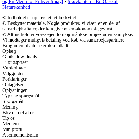
og En Menu for Enhver Smag!
•
Skovkanten – En Oase af
Naturskønhed
© Indholdet er ophavsretligt beskyttet.
© Beskyttet materiale. Nogle produkter, vi viser, er en del af
samarbejdsaftaler, der kan give os en økonomisk gevinst.
© Alt indhold er vores ejendom og må ikke bruges uden samtykke.
Vi modtager muligvis betaling ved køb via samarbejdspartnere.
Brug uden tilladelse er ikke tilladt.
Oplæg
Gratis downloads
Tilbudspriser
Vurderinger
Valgguides
Forklaringer
Optagelser
Oplysninger
Typiske spørgsmål
Spørgsmål
Mening
Bliv en del af os
Tip os
Medlem
Min profil
Abonnementsplan