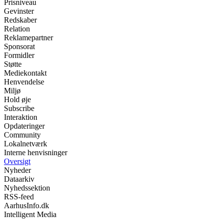
Prisniveau
Gevinster
Redskaber
Relation
Reklamepartner
Sponsorat
Formidler
Støtte
Mediekontakt
Henvendelse
Miljø
Hold øje
Subscribe
Interaktion
Opdateringer
Community
Lokalnetværk
Interne henvisninger
Oversigt
Nyheder
Dataarkiv
Nyhedssektion
RSS-feed
AarhusInfo.dk
Intelligent Media