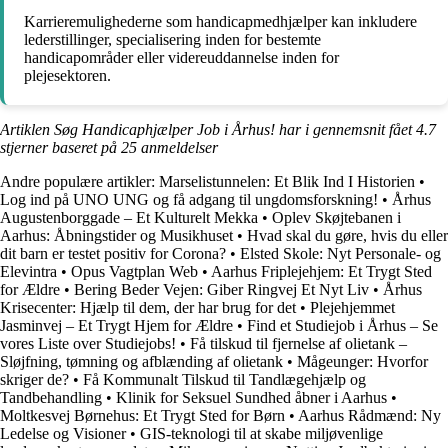
Karrieremulighederne som handicapmedhjælper kan inkludere
lederstillinger, specialisering inden for bestemte
handicapområder eller videreuddannelse inden for
plejesektoren.
Artiklen Søg Handicaphjælper Job i Århus! har i gennemsnit fået
4.7
stjerner baseret på
25
anmeldelser
Andre populære artikler:
Marselistunnelen: Et Blik Ind I Historien
•
Log ind på UNO UNG og få adgang til ungdomsforskning!
•
Århus
Augustenborggade – Et Kulturelt Mekka
•
Oplev Skøjtebanen i
Aarhus: Åbningstider og Musikhuset
•
Hvad skal du gøre, hvis du eller
dit barn er testet positiv for Corona?
•
Elsted Skole: Nyt Personale- og
Elevintra
•
Opus Vagtplan Web
•
Aarhus Friplejehjem: Et Trygt Sted
for Ældre
•
Bering Beder Vejen: Giber Ringvej Et Nyt Liv
•
Århus
Krisecenter: Hjælp til dem, der har brug for det
•
Plejehjemmet
Jasminvej – Et Trygt Hjem for Ældre
•
Find et Studiejob i Århus – Se
vores Liste over Studiejobs!
•
Få tilskud til fjernelse af olietank –
Sløjfning, tømning og afblænding af olietank
•
Mågeunger: Hvorfor
skriger de?
•
Få Kommunalt Tilskud til Tandlægehjælp og
Tandbehandling
•
Klinik for Seksuel Sundhed åbner i Aarhus
•
Moltkesvej Børnehus: Et Trygt Sted for Børn
•
Aarhus Rådmænd: Ny
Ledelse og Visioner
•
GIS-teknologi til at skabe miljøvenlige