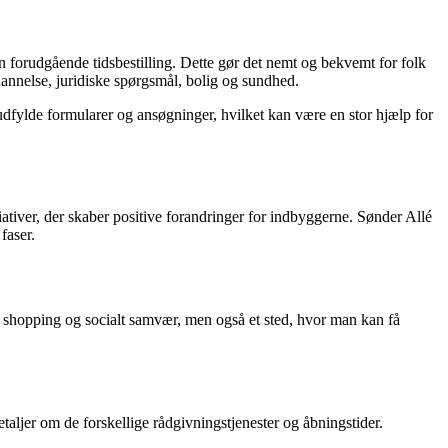
n forudgående tidsbestilling. Dette gør det nemt og bekvemt for folk
dannelse, juridiske spørgsmål, bolig og sundhed.
t udfylde formularer og ansøgninger, hvilket kan være en stor hjælp for
iativer, der skaber positive forandringer for indbyggerne. Sønder Allé
faser.
or shopping og socialt samvær, men også et sted, hvor man kan få
ljer om de forskellige rådgivningstjenester og åbningstider.