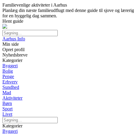
Familievenlige aktiviteter i Aarhus
Planlæg din næste familieudflugt med denne guide til sjove og lærerige
for en hyggelig dag sammen.
Hent guide
Aarhus Info
Min side
Opret profil
Nyhedsbreve
Kategorier
Byggeri
Bolig
Penge
Erhverv
Sundhed
Mad
Aktiviteter
Børn
Sport
Livet
Kategorier
Byggeri