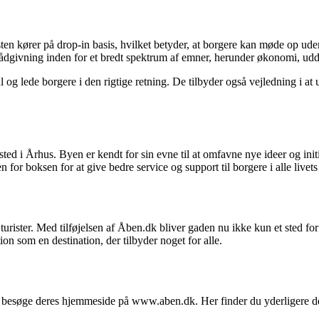
sten kører på drop-in basis, hvilket betyder, at borgere kan møde op ude
r rådgivning inden for et bredt spektrum af emner, herunder økonomi, ud
mål og lede borgere i den rigtige retning. De tilbyder også vejledning i a
ted i Århus. Byen er kendt for sin evne til at omfavne nye ideer og init
 boksen for at give bedre service og support til borgere i alle livets 
urister. Med tilføjelsen af Åben.dk bliver gaden nu ikke kun et sted f
on som en destination, der tilbyder noget for alle.
u besøge deres hjemmeside på www.aben.dk. Her finder du yderligere deta