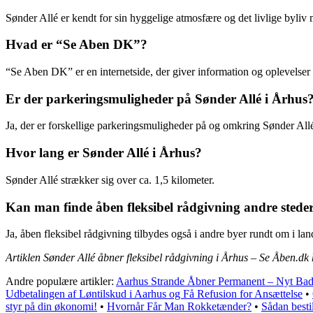
Sønder Allé er kendt for sin hyggelige atmosfære og det livlige byliv 
Hvad er “Se Aben DK”?
“Se Aben DK” er en internetside, der giver information og oplevelser
Er der parkeringsmuligheder på Sønder Allé i Århus
Ja, der er forskellige parkeringsmuligheder på og omkring Sønder All
Hvor lang er Sønder Allé i Århus?
Sønder Allé strækker sig over ca. 1,5 kilometer.
Kan man finde åben fleksibel rådgivning andre stede
Ja, åben fleksibel rådgivning tilbydes også i andre byer rundt om i lan
Artiklen Sønder Allé åbner fleksibel rådgivning i Århus – Se Åben.dk
Andre populære artikler:
Aarhus Strande Åbner Permanent – Nyt Bad
Udbetalingen af Løntilskud i Aarhus og Få Refusion for Ansættelse
•
styr på din økonomi!
•
Hvornår Får Man Rokketænder?
•
Sådan besti