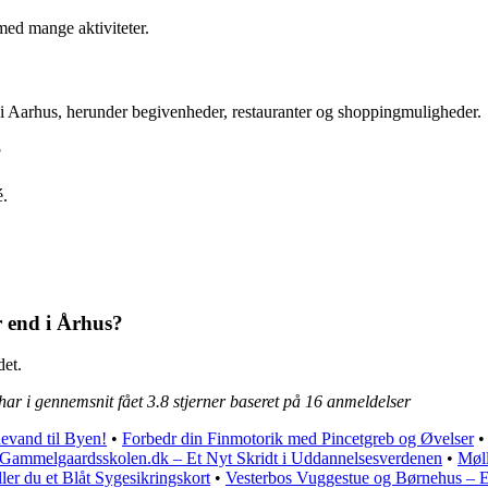
med mange aktiviteter.
 i Aarhus, herunder begivenheder, restauranter og shoppingmuligheder.
?
é.
r end i Århus?
det.
 har i gennemsnit fået
3.8
stjerner baseret på
16
anmeldelser
evand til Byen!
•
Forbedr din Finmotorik med Pincetgreb og Øvelser
Gammelgaardsskolen.dk – Et Nyt Skridt i Uddannelsesverdenen
•
Møll
ller du et Blåt Sygesikringskort
•
Vesterbos Vuggestue og Børnehus – E