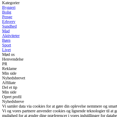
Kategorier
Byggeri
Bolig
Penge
Erhverv
Sundhed
Mad
Aktiviteter
Børn
Sport
Livet
Mød os
Henvendelse
PR
Reklame
Min side
Nyhedsbrevet
Affiliate
Del et tip
Min side
Opret profil
Nyhedsbreve
Vi samler data via cookies for at gøre din oplevelse nemmere og smar
Vi og vores partnere anvender cookies og lignende teknologier til at
mulighed for at ændre dine præferencer i vores indstillinger for databe