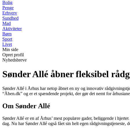
Bolig
Penge
Erhverv
Sundhed
Mad
Aktiviteter
Børn
Sport
Livet
Min side
Opret profil
Nyhedsbreve
Sønder Allé åbner fleksibel råd
Sønder Allé i Århus har netop åbnet en ny og innovativ rådgivningstj
“Åben.dk” og er et spændende projekt, der gør det nemt for århusiane
Om Sønder Allé
Sønder Allé er en af Århus’ mest populære gader, beliggende i hjertet
dag. Nu har Sønder Allé også fået sin helt egen rådgivningstjeneste, de