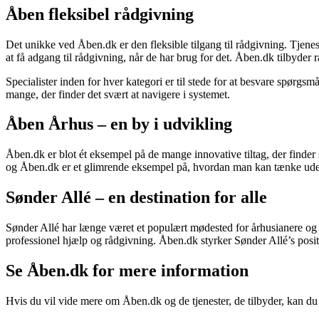
Åben fleksibel rådgivning
Det unikke ved Åben.dk er den fleksible tilgang til rådgivning. Tjene
at få adgang til rådgivning, når de har brug for det. Åben.dk tilbyde
Specialister inden for hver kategori er til stede for at besvare spørgs
mange, der finder det svært at navigere i systemet.
Åben Århus – en by i udvikling
Åben.dk er blot ét eksempel på de mange innovative tiltag, der finder s
og Åben.dk er et glimrende eksempel på, hvordan man kan tænke uden for
Sønder Allé – en destination for alle
Sønder Allé har længe været et populært mødested for århusianere og t
professionel hjælp og rådgivning. Åben.dk styrker Sønder Allé’s positi
Se Åben.dk for mere information
Hvis du vil vide mere om Åben.dk og de tjenester, de tilbyder, kan d