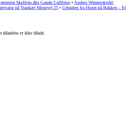
 gennem Skråfoto.dks Gamle Luftfotos
•
Anders Winnerskjold:
tervang på Trankær Mosevej 25
•
Udsigten fra Huset på Bakken – Et
lladelse er ikke tilladt.