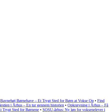
•
Bavnehøj Børnehave – Et Trygt Sted for Børn at Vokse Op
•
Find
estien i Århus – En tur gennem historien
•
Opkrævning i Århus – Få
t Trygt Sted for Børnene
•
SOSU-århus: Ny løn for voksenelever i