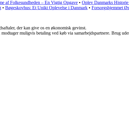
e af Folkesundheden – En Vigtig Opgave
•
Oplev Danmarks Historie
g
•
Bøgeskovhus: Et Unikt Oplevelse i Danmark
•
Forsorgshjemmet Øs
jdsaftaler, der kan give os en økonomisk gevinst.
odtager muligvis betaling ved køb via samarbejdspartnere. Brug uden ti