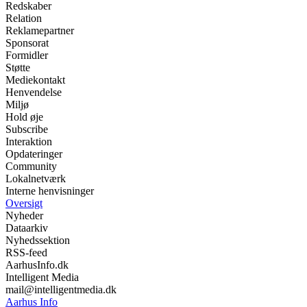
Redskaber
Relation
Reklamepartner
Sponsorat
Formidler
Støtte
Mediekontakt
Henvendelse
Miljø
Hold øje
Subscribe
Interaktion
Opdateringer
Community
Lokalnetværk
Interne henvisninger
Oversigt
Nyheder
Dataarkiv
Nyhedssektion
RSS-feed
AarhusInfo.dk
Intelligent Media
mail@intelligentmedia.dk
Aarhus Info