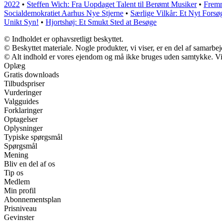
2022
•
Steffen Wich: Fra Uopdaget Talent til Berømt Musiker
•
Fremm
Socialdemokratiet Aarhus Nye Stjerne
•
Særlige Vilkår: Et Nyt Forsø
Unikt Syn!
•
Hjortshøj: Et Smukt Sted at Besøge
© Indholdet er ophavsretligt beskyttet.
© Beskyttet materiale. Nogle produkter, vi viser, er en del af samarbe
© Alt indhold er vores ejendom og må ikke bruges uden samtykke. Vi m
Oplæg
Gratis downloads
Tilbudspriser
Vurderinger
Valgguides
Forklaringer
Optagelser
Oplysninger
Typiske spørgsmål
Spørgsmål
Mening
Bliv en del af os
Tip os
Medlem
Min profil
Abonnementsplan
Prisniveau
Gevinster