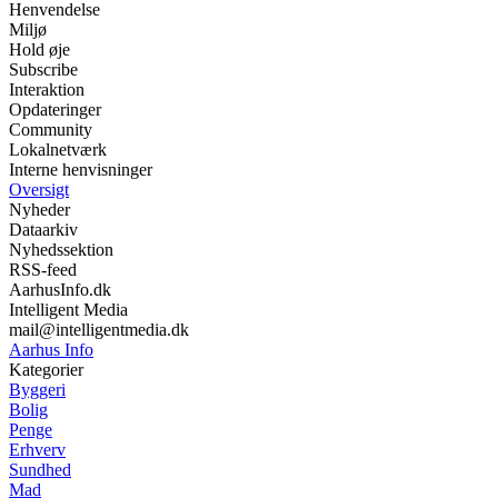
Henvendelse
Miljø
Hold øje
Subscribe
Interaktion
Opdateringer
Community
Lokalnetværk
Interne henvisninger
Oversigt
Nyheder
Dataarkiv
Nyhedssektion
RSS-feed
AarhusInfo.dk
Intelligent Media
mail@intelligentmedia.dk
Aarhus Info
Kategorier
Byggeri
Bolig
Penge
Erhverv
Sundhed
Mad