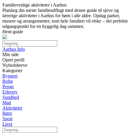
Familievenlige aktiviteter i Aarhus
Planlæg din næste familieudflugt med denne guide til sjove og
lærerige aktiviteter i Aarhus for børn i alle aldre. Opdag parker,
museer og arrangementer, som hele familien vil elske – det perfekte
udgangspunkt for en hyggelig dag sammen.
Hent guide
Aarhus Info
Min side
Opret profil
Nyhedsbreve
Kategorier
Byggeri
Bolig
Penge
Erhverv
Sundhed
Mad
Aktiviteter
Børn
Sport
Livet