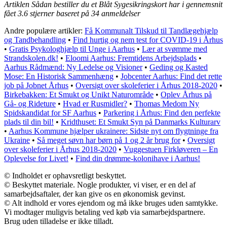
Artiklen Sådan bestiller du et Blåt Sygesikringskort har i gennemsnit
fået
3.6
stjerner baseret på
34
anmeldelser
Andre populære artikler:
Få Kommunalt Tilskud til Tandlægehjælp
og Tandbehandling
•
Find hurtig og nem test for COVID-19 i Århus
•
Gratis Psykologhjælp til Unge i Aarhus
•
Lær at svømme med
Strandskolen.dk!
•
Eloomi Aarhus: Fremtidens Arbejdsplads
•
Aarhus Rådmænd: Ny Ledelse og Visioner
•
Geding og Kasted
Mose: En Historisk Sammenhæng
•
Jobcenter Aarhus: Find det rette
job på Jobnet Århus
•
Oversigt over skoleferier i Århus 2018-2020
•
Birkebakken: Et Smukt og Unikt Naturområde
•
Oplev Århus på
Gå- og Rideture
•
Hvad er Rusmidler?
•
Thomas Medom Ny
Spidskandidat for SF Aarhus
•
Parkering i Århus: Find den perfekte
plads til din bil!
•
Kridthuset: Et Smukt Syn på Danmarks Kulturarv
•
Aarhus Kommune hjælper ukrainere: Sidste nyt om flygtninge fra
Ukraine
•
Så meget søvn har børn på 1 og 2 år brug for
•
Oversigt
over skoleferier i Århus 2018-2020
•
Vuggestuen Firkløveren – En
Oplevelse for Livet!
•
Find din drømme-kolonihave i Aarhus!
© Indholdet er ophavsretligt beskyttet.
© Beskyttet materiale. Nogle produkter, vi viser, er en del af
samarbejdsaftaler, der kan give os en økonomisk gevinst.
© Alt indhold er vores ejendom og må ikke bruges uden samtykke.
Vi modtager muligvis betaling ved køb via samarbejdspartnere.
Brug uden tilladelse er ikke tilladt.