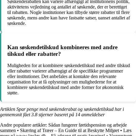
Søskenderabatten kan variere afhængigt af institutionens politik,
aktivitetens vejledning og antallet af søskende, der er berettiget
til rabatten. Nogle institutioner kan tilbyde større rabatter til flere
søskende, mens andre kan have fastsatte satser, uanset antallet af
søskende.
Kan søskendetilskud kombineres med andre
tilskud eller rabatter?
Muligheden for at kombinere søskendetilskud med andre tilskud
eller rabatter varierer afhængigt af de specifikke programmer
eller institutioner. Det anbefales at kontakte den relevante
organisation for at få oplysninger om mulighederne for at
kombinere søskendetilskud med andre former for økonomisk
støtte.
Artiklen Spar penge med søskenderabat og søskendetilskud har i
gennemsnit fået
3.8
stjerner baseret på
14
anmeldelser
Andre populære artikler:
Sådan fungerer førtidspension og arbejde
sammen
•
Skæring af Træer – En Guide til at Beskytte Miljøet
•
Læs
mere på www.læsløs.dk – Få adgang til gratis læsning!
•
Vuggestuen