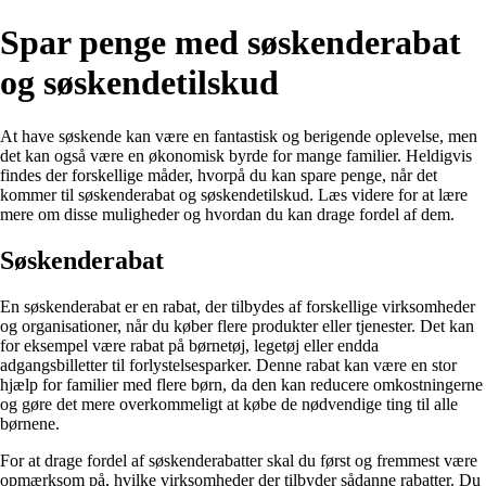
Spar penge med søskenderabat
og søskendetilskud
At have søskende kan være en fantastisk og berigende oplevelse, men
det kan også være en økonomisk byrde for mange familier. Heldigvis
findes der forskellige måder, hvorpå du kan spare penge, når det
kommer til søskenderabat og søskendetilskud. Læs videre for at lære
mere om disse muligheder og hvordan du kan drage fordel af dem.
Søskenderabat
En søskenderabat er en rabat, der tilbydes af forskellige virksomheder
og organisationer, når du køber flere produkter eller tjenester. Det kan
for eksempel være rabat på børnetøj, legetøj eller endda
adgangsbilletter til forlystelsesparker. Denne rabat kan være en stor
hjælp for familier med flere børn, da den kan reducere omkostningerne
og gøre det mere overkommeligt at købe de nødvendige ting til alle
børnene.
For at drage fordel af søskenderabatter skal du først og fremmest være
opmærksom på, hvilke virksomheder der tilbyder sådanne rabatter. Du