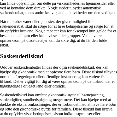
kan finde oplysninger om dette på virksomhedernes hjemmesider eller
ved at kontakte dem direkte. Nogle steder tilbyder automatisk
søskenderabat, mens andre kræver, at du aktivt beder om den ved køb.
Når du køber varer eller tjenester, der giver mulighed for
søskenderabat, skal du sørge for at læse betingelserne og sørge for, at
du opfylder kravene. Nogle rabatter kan for eksempel kun gælde for et
bestemt antal børn eller kun i visse aldersgrupper. Ved at være
opmærksom på disse detaljer kan du sikre dig, at du får den fulde
rabat.
Søskendetilskud
Udover søskenderabatter findes der også søskendetilskud, der kan
hjælpe dig økonomisk med at opfostre flere børn. Disse tilskud tilbydes
normalt af regeringen eller offentlige instanser og kan variere fra land
til land. Det er vigtigt for dig at være opmærksom på de tilskud, der er
tilgængelige i dit eget land eller område.
Søskendetilskud kan omfatte økonomisk støtte til børnepasning,
skoleudgifter, sundhedspleje og meget mere. Det kan hjælpe med at
dække de ekstra omkostninger, der er forbundet med at have flere børn
og lette den økonomiske byrde for familien. Disse tilskud kan kræve,
at du opfylder visse betingelser, såsom indkomstgrænser eller