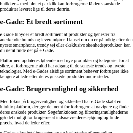
butikker – med blot et par klik kan forbrugerne få deres ønskede
produkter leveret lige til deres dørtrin.
e-Gade: Et bredt sortiment
e-Gade tilbyder et bredt sortiment af produkter og tjenester fra
anerkendte brands og leverandører. Uanset om du er på udkig efter den
nyeste smartphone, trendy tøj eller eksklusive skønhedsprodukter, kan
du nemt finde det på e-Gade.
Platformen opdateres løbende med nye produkter og kategorier for at
sikre, at forbrugerne altid har adgang til de seneste trends og nyeste
teknologier. Med e-Gades alsidige sortiment behøver forbrugere ikke
længere at lede efter deres ønskede produkter andre steder.
e-Gade: Brugervenlighed og sikkerhed
Med fokus på brugervenlighed og sikkerhed har e-Gade skabt en
intuitiv platform, der gør det nemt for forbrugere at navigere og finde
deres ønskede produkter. Søgefunktionen og filtreringsmulighederne
gør det muligt for brugerne at indsnævre deres søgning og finde
præcis, hvad de leder efter.
e-Gades sikre betalingsgateway og beskyttelse af personlige