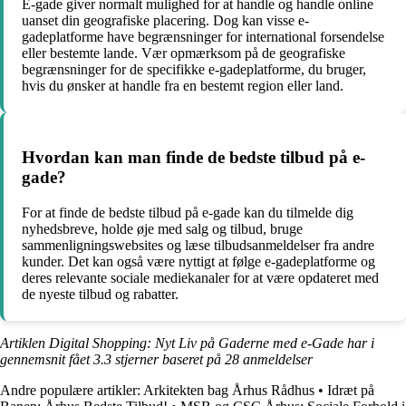
E-gade giver normalt mulighed for at handle og handle online
uanset din geografiske placering. Dog kan visse e-
gadeplatforme have begrænsninger for international forsendelse
eller bestemte lande. Vær opmærksom på de geografiske
begrænsninger for de specifikke e-gadeplatforme, du bruger,
hvis du ønsker at handle fra en bestemt region eller land.
Hvordan kan man finde de bedste tilbud på e-
gade?
For at finde de bedste tilbud på e-gade kan du tilmelde dig
nyhedsbreve, holde øje med salg og tilbud, bruge
sammenligningswebsites og læse tilbudsanmeldelser fra andre
kunder. Det kan også være nyttigt at følge e-gadeplatforme og
deres relevante sociale mediekanaler for at være opdateret med
de nyeste tilbud og rabatter.
Artiklen Digital Shopping: Nyt Liv på Gaderne med e-Gade har i
gennemsnit fået
3.3
stjerner baseret på
28
anmeldelser
Andre populære artikler:
Arkitekten bag Århus Rådhus
•
Idræt på