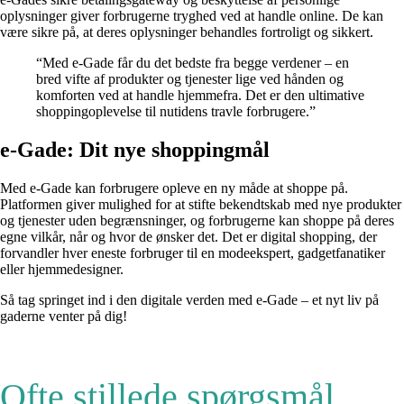
oplysninger giver forbrugerne tryghed ved at handle online. De kan
være sikre på, at deres oplysninger behandles fortroligt og sikkert.
“Med e-Gade får du det bedste fra begge verdener – en
bred vifte af produkter og tjenester lige ved hånden og
komforten ved at handle hjemmefra. Det er den ultimative
shoppingoplevelse til nutidens travle forbrugere.”
e-Gade: Dit nye shoppingmål
Med e-Gade kan forbrugere opleve en ny måde at shoppe på.
Platformen giver mulighed for at stifte bekendtskab med nye produkter
og tjenester uden begrænsninger, og forbrugerne kan shoppe på deres
egne vilkår, når og hvor de ønsker det. Det er digital shopping, der
forvandler hver eneste forbruger til en modeekspert, gadgetfanatiker
eller hjemmedesigner.
Så tag springet ind i den digitale verden med e-Gade – et nyt liv på
gaderne venter på dig!
Ofte stillede spørgsmål