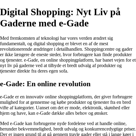
Digital Shopping: Nyt Liv på
Gaderne med e-Gade
Med fremkomsten af ​​teknologi har vores verden ændret sig
fundamentalt, og digital shopping er blevet en af ​​de mest
revolutionerende ændringer i detailhandlen. Shoppingcentre og gader
er ikke længere de eneste steder, hvor forbrugere kan finde produkter
og tjenester. e-Gade, en online shoppingplatform, har banet vejen for et
nyt liv på gaderne ved at tilbyde et bredt udvalg af produkter og
tjenester direkte fra deres egen sofa.
e-Gade: En online revolution
e-Gade er en innovativ online shoppingplatform, der giver forbrugere
mulighed for at gennemse og købe produkter og tjenester fra en bred
vifte af kategorier. Uanset om det er mode, elektronik, skønhed eller
hjem og have, kan e-Gade dække alles behov og ønsker.
Med e-Gade kan forbrugerne nyde fordelene ved at handle online,
herunder bekvemmelighed, bredt udvalg og konkurrencedygtige priser.
Der er ingen grund til at gå gennem travle gader eller stå i lange køer i