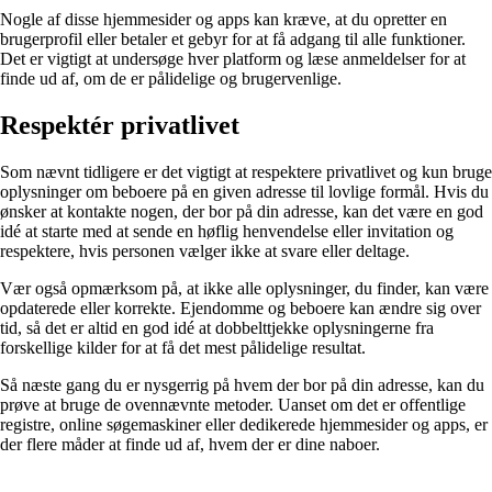
Nogle af disse hjemmesider og apps kan kræve, at du opretter en
brugerprofil eller betaler et gebyr for at få adgang til alle funktioner.
Det er vigtigt at undersøge hver platform og læse anmeldelser for at
finde ud af, om de er pålidelige og brugervenlige.
Respektér privatlivet
Som nævnt tidligere er det vigtigt at respektere privatlivet og kun bruge
oplysninger om beboere på en given adresse til lovlige formål. Hvis du
ønsker at kontakte nogen, der bor på din adresse, kan det være en god
idé at starte med at sende en høflig henvendelse eller invitation og
respektere, hvis personen vælger ikke at svare eller deltage.
Vær også opmærksom på, at ikke alle oplysninger, du finder, kan være
opdaterede eller korrekte. Ejendomme og beboere kan ændre sig over
tid, så det er altid en god idé at dobbelttjekke oplysningerne fra
forskellige kilder for at få det mest pålidelige resultat.
Så næste gang du er nysgerrig på hvem der bor på din adresse, kan du
prøve at bruge de ovennævnte metoder. Uanset om det er offentlige
registre, online søgemaskiner eller dedikerede hjemmesider og apps, er
der flere måder at finde ud af, hvem der er dine naboer.