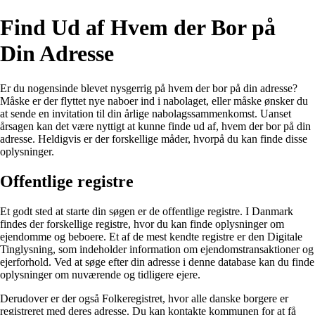
Find Ud af Hvem der Bor på
Din Adresse
Er du nogensinde blevet nysgerrig på hvem der bor på din adresse?
Måske er der flyttet nye naboer ind i nabolaget, eller måske ønsker du
at sende en invitation til din årlige nabolagssammenkomst. Uanset
årsagen kan det være nyttigt at kunne finde ud af, hvem der bor på din
adresse. Heldigvis er der forskellige måder, hvorpå du kan finde disse
oplysninger.
Offentlige registre
Et godt sted at starte din søgen er de offentlige registre. I Danmark
findes der forskellige registre, hvor du kan finde oplysninger om
ejendomme og beboere. Et af de mest kendte registre er den Digitale
Tinglysning, som indeholder information om ejendomstransaktioner og
ejerforhold. Ved at søge efter din adresse i denne database kan du finde
oplysninger om nuværende og tidligere ejere.
Derudover er der også Folkeregistret, hvor alle danske borgere er
registreret med deres adresse. Du kan kontakte kommunen for at få