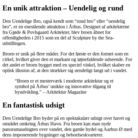
En unik attraktion – Uendelig og rund
Den Uendelige Bro, også kendt som “rund bro” eller “uendelig
bro”, er en enestående attraktion i Århus. Designet af arkitekterne
fra Gjøde & Povlsgaard Arkitekter, blev broen åbnet for
offentligheden i 2015 som en del af Sculpture by the Sea-
udstillingen.
Broen er unik på flere måder. For det første er den formet som en
cirkel, hvilket giver den et markant og iøjnefaldende udseende. For
det andet er broen bygget med en speciel vinkel, hvilket skaber en
optisk illusion af, at den strækker sig uendeligt langt ud i vandet.
“Broen er et mesterværk i moderne arkitektur og et
symbol på Århus’ unikke og innovative tilgang til
byudvikling.” – Arkitektur Magazine
En fantastisk udsigt
Den Uendelige Bro byder på en spektakulær udsigt over havet og
området omkring Århus Havn. Fra broen kan man nyde
panoramaudsigten over vandet, den gamle bydel og Aarhus Ø med
dens imponerende bygninger og beboelseskvarterer.