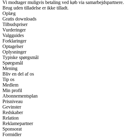
Vi modtager muligvis betaling ved køb via samarbejdspartnere.
Brug uden tilladelse er ikke tilladt.
Oplæg
Gratis downloads
Tilbudspriser
Vurderinger
Valgguides
Forklaringer
Optagelser
Oplysninger
Typiske spørgsmål
Spørgsmål
Mening
Bliv en del af os
Tip os
Medlem
Min profil
Abonnementsplan
Prisniveau
Gevinster
Redskaber
Relation
Reklamepartner
Sponsorat
Formidler