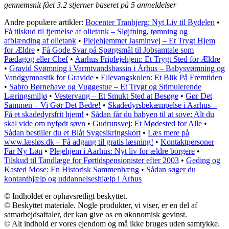
gennemsnit fået
3.2
stjerner baseret på
5
anmeldelser
Andre populære artikler:
Bocenter Tranbjerg: Nyt Liv til Bydelen
•
Få tilskud til fjernelse af olietank – Sløjfning, tømning og
afblænding af olietank
•
Plejehjemmet Jasminvej – Et Trygt Hjem
for Ældre
•
Få Gode Svar på Spørgsmål til Jobsamtale som
Pædagog eller Chef
•
Aarhus Friplejehjem: Et Trygt Sted for Ældre
•
Gravid Svømning i Varmtvandsbassin i Århus – Babysvømning og
Vandgymnastik for Gravide
•
Ellevangskolen: Et Blik På Fremtiden
•
Sabro Børnehave og Vuggestue – Et Trygt og Stimulerende
Læringsmiljø
•
Vestervang – Et Smukt Sted at Besøge
•
Gør Det
Sammen – Vi Gør Det Bedre!
•
Skadedyrsbekæmpelse i Aarhus –
Få et skadedyrsfrit hjem!
•
Sådan får du babyen til at sove: Alt du
skal vide om nyfødt søvn
•
Gudrunsvej: Et Mødested for Alle
•
Sådan bestiller du et Blåt Sygesikringskort
•
Læs mere på
www.læsløs.dk – Få adgang til gratis læsning!
•
Kontaktpersoner
Får Ny Løn
•
Plejehjem i Aarhus: Nyt liv for ældre borgere
•
Tilskud til Tandlæge for Førtidspensionister efter 2003
•
Geding og
Kasted Mose: En Historisk Sammenhæng
•
Sådan søger du
kontanthjælp og uddannelseshjælp i Århus
© Indholdet er ophavsretligt beskyttet.
© Beskyttet materiale. Nogle produkter, vi viser, er en del af
samarbejdsaftaler, der kan give os en økonomisk gevinst.
© Alt indhold er vores ejendom og må ikke bruges uden samtykke.