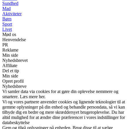
Sundhed
Mad
Aktiviteter
Børn
Sport
Livet
Mød os
Henvendelse
PR
Reklame
Min side
Nyhedsbrevet
Affiliate
Del et tip
Min side
Opret profil
Nyhedsbreve
Vi samler data via cookies for at gøre din oplevelse nemmere og
smartere. Læs mere her.
Vi og vores partnere anvender cookies og lignende teknologier til at
gemme oplysninger på din enhed og behandle persondata, så vi kan
tilbyde dig en bedre og mere skræddersyet brugeroplevelse. Du har
altid mulighed for at ændre dine præferencer i vores indstillinger for
databeskyttelse
Gem og tilgå oplysninger på enheden. Brug disse til at vælge