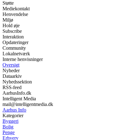
Støtte
Mediekontakt
Henvendelse
Miljø
Hold øje
Subscribe
Interaktion
Opdateringer
Community
Lokalnetværk
Interne henvisninger
Oversigt
Nyheder
Dataarkiv
Nyhedssektion
RSS-feed
AarhusInfo.dk
Intelligent Media
mail@intelligentmedia.dk
Aarhus Info
Kategorier
Byggeri
Bolig
Penge
Erhverv