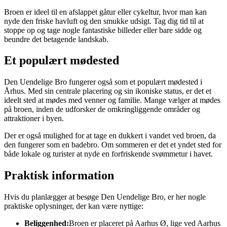
Broen er ideel til en afslappet gåtur eller cykeltur, hvor man kan
nyde den friske havluft og den smukke udsigt. Tag dig tid til at
stoppe op og tage nogle fantastiske billeder eller bare sidde og
beundre det betagende landskab.
Et populært mødested
Den Uendelige Bro fungerer også som et populært mødested i
Århus. Med sin centrale placering og sin ikoniske status, er det et
ideelt sted at mødes med venner og familie. Mange vælger at mødes
på broen, inden de udforsker de omkringliggende områder og
attraktioner i byen.
Der er også mulighed for at tage en dukkert i vandet ved broen, da
den fungerer som en badebro. Om sommeren er det et yndet sted for
både lokale og turister at nyde en forfriskende svømmetur i havet.
Praktisk information
Hvis du planlægger at besøge Den Uendelige Bro, er her nogle
praktiske oplysninger, der kan være nyttige:
Beliggenhed:
Broen er placeret på Aarhus Ø, lige ved Aarhus