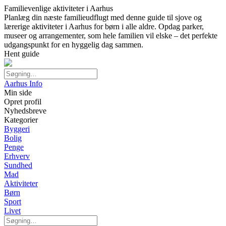
Familievenlige aktiviteter i Aarhus
Planlæg din næste familieudflugt med denne guide til sjove og
lærerige aktiviteter i Aarhus for børn i alle aldre. Opdag parker,
museer og arrangementer, som hele familien vil elske – det perfekte
udgangspunkt for en hyggelig dag sammen.
Hent guide
Aarhus Info
Min side
Opret profil
Nyhedsbreve
Kategorier
Byggeri
Bolig
Penge
Erhverv
Sundhed
Mad
Aktiviteter
Børn
Sport
Livet