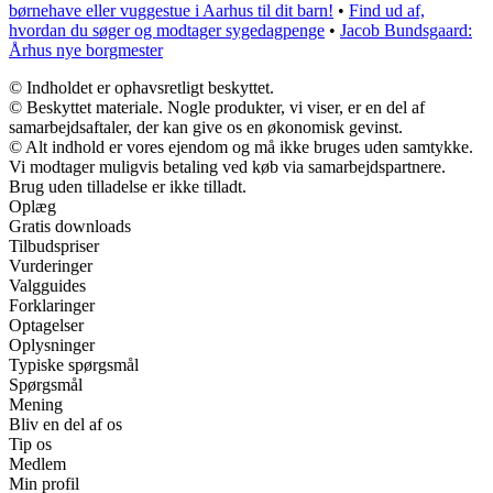
børnehave eller vuggestue i Aarhus til dit barn!
•
Find ud af,
hvordan du søger og modtager sygedagpenge
•
Jacob Bundsgaard:
Århus nye borgmester
© Indholdet er ophavsretligt beskyttet.
© Beskyttet materiale. Nogle produkter, vi viser, er en del af
samarbejdsaftaler, der kan give os en økonomisk gevinst.
© Alt indhold er vores ejendom og må ikke bruges uden samtykke.
Vi modtager muligvis betaling ved køb via samarbejdspartnere.
Brug uden tilladelse er ikke tilladt.
Oplæg
Gratis downloads
Tilbudspriser
Vurderinger
Valgguides
Forklaringer
Optagelser
Oplysninger
Typiske spørgsmål
Spørgsmål
Mening
Bliv en del af os
Tip os
Medlem
Min profil