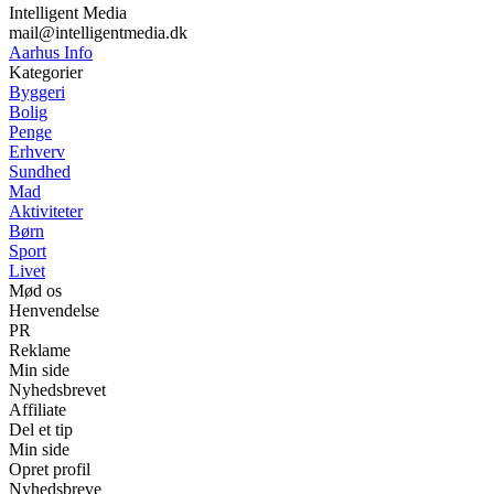
Intelligent Media
mail@intelligentmedia.dk
Aarhus Info
Kategorier
Byggeri
Bolig
Penge
Erhverv
Sundhed
Mad
Aktiviteter
Børn
Sport
Livet
Mød os
Henvendelse
PR
Reklame
Min side
Nyhedsbrevet
Affiliate
Del et tip
Min side
Opret profil
Nyhedsbreve