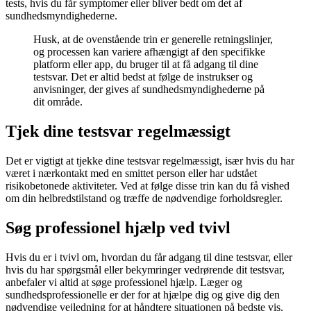
tests, hvis du får symptomer eller bliver bedt om det af
sundhedsmyndighederne.
Husk, at de ovenstående trin er generelle retningslinjer,
og processen kan variere afhængigt af den specifikke
platform eller app, du bruger til at få adgang til dine
testsvar. Det er altid bedst at følge de instrukser og
anvisninger, der gives af sundhedsmyndighederne på
dit område.
Tjek dine testsvar regelmæssigt
Det er vigtigt at tjekke dine testsvar regelmæssigt, især hvis du har
været i nærkontakt med en smittet person eller har udstået
risikobetonede aktiviteter. Ved at følge disse trin kan du få vished
om din helbredstilstand og træffe de nødvendige forholdsregler.
Søg professionel hjælp ved tvivl
Hvis du er i tvivl om, hvordan du får adgang til dine testsvar, eller
hvis du har spørgsmål eller bekymringer vedrørende dit testsvar,
anbefaler vi altid at søge professionel hjælp. Læger og
sundhedsprofessionelle er der for at hjælpe dig og give dig den
nødvendige vejledning for at håndtere situationen på bedste vis.