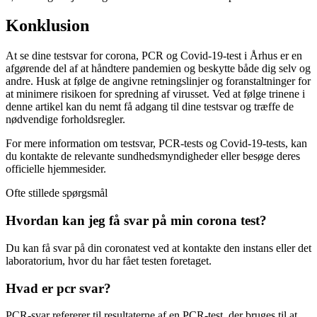
Konklusion
At se dine testsvar for corona, PCR og Covid-19-test i Århus er en
afgørende del af at håndtere pandemien og beskytte både dig selv og
andre. Husk at følge de angivne retningslinjer og foranstaltninger for
at minimere risikoen for spredning af virusset. Ved at følge trinene i
denne artikel kan du nemt få adgang til dine testsvar og træffe de
nødvendige forholdsregler.
For mere information om testsvar, PCR-tests og Covid-19-tests, kan
du kontakte de relevante sundhedsmyndigheder eller besøge deres
officielle hjemmesider.
Ofte stillede spørgsmål
Hvordan kan jeg få svar på min corona test?
Du kan få svar på din coronatest ved at kontakte den instans eller det
laboratorium, hvor du har fået testen foretaget.
Hvad er pcr svar?
PCR-svar refererer til resultaterne af en PCR-test, der bruges til at