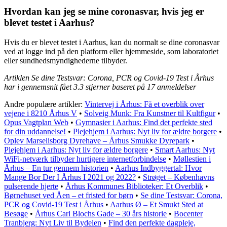
Hvordan kan jeg se mine coronasvar, hvis jeg er
blevet testet i Aarhus?
Hvis du er blevet testet i Aarhus, kan du normalt se dine coronasvar
ved at logge ind på den platform eller hjemmeside, som laboratoriet
eller sundhedsmyndighederne tilbyder.
Artiklen Se dine Testsvar: Corona, PCR og Covid-19 Test i Århus
har i gennemsnit fået
3.3
stjerner baseret på
17
anmeldelser
Andre populære artikler:
Vintervej i Århus: Få et overblik over
vejene i 8210 Århus V
•
Solveig Munk: Fra Kunstner til Kultfigur
•
Opus Vagtplan Web
•
Gymnasier i Aarhus: Find det perfekte sted
for din uddannelse!
•
Plejehjem i Aarhus: Nyt liv for ældre borgere
•
Oplev Marselisborg Dyrehave – Århus Smukke Dyrepark
•
Plejehjem i Aarhus: Nyt liv for ældre borgere
•
Smart Aarhus: Nyt
WiFi-netværk tilbyder hurtigere internetforbindelse
•
Møllestien i
Århus – En tur gennem historien
•
Aarhus Indbyggertal: Hvor
Mange Bor Der I Århus I 2021 og 2022?
•
Strøget – Københavns
pulserende hjerte
•
Århus Kommunes Biblioteker: Et Overblik
•
Børnehuset ved Åen – et fristed for børn
•
Se dine Testsvar: Corona,
PCR og Covid-19 Test i Århus
•
Aarhus Ø – Et Smukt Sted at
Besøge
•
Århus Carl Blochs Gade – 30 års historie
•
Bocenter
Tranbjerg: Nyt Liv til Bydelen
•
Find den perfekte dagpleje,