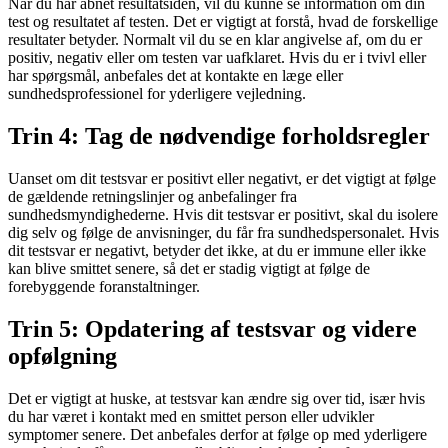
Når du har åbnet resultatsiden, vil du kunne se information om din
test og resultatet af testen. Det er vigtigt at forstå, hvad de forskellige
resultater betyder. Normalt vil du se en klar angivelse af, om du er
positiv, negativ eller om testen var uafklaret. Hvis du er i tvivl eller
har spørgsmål, anbefales det at kontakte en læge eller
sundhedsprofessionel for yderligere vejledning.
Trin 4: Tag de nødvendige forholdsregler
Uanset om dit testsvar er positivt eller negativt, er det vigtigt at følge
de gældende retningslinjer og anbefalinger fra
sundhedsmyndighederne. Hvis dit testsvar er positivt, skal du isolere
dig selv og følge de anvisninger, du får fra sundhedspersonalet. Hvis
dit testsvar er negativt, betyder det ikke, at du er immune eller ikke
kan blive smittet senere, så det er stadig vigtigt at følge de
forebyggende foranstaltninger.
Trin 5: Opdatering af testsvar og videre
opfølgning
Det er vigtigt at huske, at testsvar kan ændre sig over tid, især hvis
du har været i kontakt med en smittet person eller udvikler
symptomer senere. Det anbefales derfor at følge op med yderligere