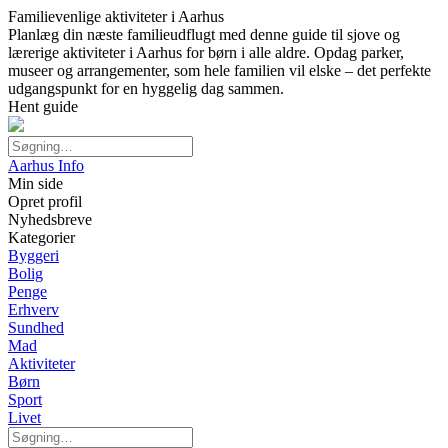
Familievenlige aktiviteter i Aarhus
Planlæg din næste familieudflugt med denne guide til sjove og
lærerige aktiviteter i Aarhus for børn i alle aldre. Opdag parker,
museer og arrangementer, som hele familien vil elske – det perfekte
udgangspunkt for en hyggelig dag sammen.
Hent guide
Aarhus Info
Min side
Opret profil
Nyhedsbreve
Kategorier
Byggeri
Bolig
Penge
Erhverv
Sundhed
Mad
Aktiviteter
Børn
Sport
Livet