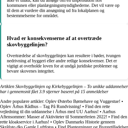
ikke er tilladt, kan du ansøge om en dispensation hos
kommunen eller planlægningsmyndighederne. Det vil være op
til dem at vurdere din ansøgning ud fra lokalplanen og
bestemmelserne for området.
Hvad er konsekvenserne af at overtræde
skovbyggelinjen?
Overtrædelse af skovbyggelinjen kan resultere i bøder, tvungen
nedrivning af byggeri eller andre retlige konsekvenser. Det er
vigtigt at overholde loven for at undgå juridiske problemer og
bevare skovenes integritet.
Artiklen Skovbyggelinjen og Kirkebyggelinjen – To unikke uddannelser
har i gennemsnit fået
3.9
stjerner baseret på
15
anmeldelser
Andre populære artikler:
Oplev Østerbo Børnehave og Vuggestue!
•
Oplev Århus Rådhus – Tag På Rundvisning!
•
Find den rette
vejledning til din uddannelse i Århus med UU Aarhus!
•
Aarhus
Aftensommer: Masser af Aktiviteter til Sommerferien 2022!
•
Find den
rette kloakservice i Aarhus!
•
Oplev Danmarks Historie gennem
Skråfoto.dks Gamle Luftfotos
•
Find Plantegninger og Byggetilladelser