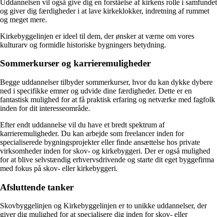
Uddannelsen vil også give dig en forståelse af kirkens rolle i samfundet
og giver dig færdigheder i at lave kirkeklokker, indretning af rummet
og meget mere.
Kirkebyggelinjen er ideel til dem, der ønsker at værne om vores
kulturarv og formidle historiske bygningers betydning.
Sommerkurser og karrieremuligheder
Begge uddannelser tilbyder sommerkurser, hvor du kan dykke dybere
ned i specifikke emner og udvide dine færdigheder. Dette er en
fantastisk mulighed for at få praktisk erfaring og netværke med fagfolk
inden for dit interesseområde.
Efter endt uddannelse vil du have et bredt spektrum af
karrieremuligheder. Du kan arbejde som freelancer inden for
specialiserede bygningsprojekter eller finde ansættelse hos private
virksomheder inden for skov- og kirkebyggeri. Der er også mulighed
for at blive selvstændig erhvervsdrivende og starte dit eget byggefirma
med fokus på skov- eller kirkebyggeri.
Afsluttende tanker
Skovbyggelinjen og Kirkebyggelinjen er to unikke uddannelser, der
giver dig mulighed for at specialisere dig inden for skov- eller