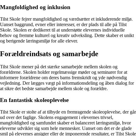
Mangfoldighed og inklusion
Tilst Skole fejrer mangfoldighed og værdsætter et inkluderende miljø.
Uanset baggrund, evner eller interesser, er der plads til alle på Tilst
Skole. Skolen er dedikeret til at understøtte elevernes individuelle
behov og fremme kulturel og kreativ udveksling. Dette skaber et unikt
og berigende læringsmiljø for alle elever.
Forældreindsats og samarbejde
Tilst Skole mener på det stærke samarbejde mellem skolen og
forældrene. Skolen holder regelmæssige møder og seminarer for at
informere forældrene om deres barns fremskridt og yde nødvendig
vejledning. Der lægges vægt på informationsdeling og åben dialog for
at sikre det bedste samarbejde mellem skole og forældre.
En fantastisk skoleoplevelse
Tilst Skole er stolte af at tilbyde en fremragende skoleoplevelse, der går
ud over det faglige. Skolens engagement i elevernes trivsel,
mangfoldighed og samfundet skaber et balanceret læringsmiljø, hvor
eleverne udvikler sig som hele mennesker. Uanset om det er de glade
smil på elevernes ansigter eller de imponerende resultater, er Tilst Skole