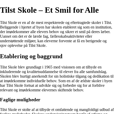
Tilst Skole – Et Smil for Alle
Tilst Skole er en af ​​de mest respekterede og eftertragtede skoler i Tilst.
Beliggende i hjertet af byen har skolen etableret sig som en institution,
der imødekommer alle elevers behov og sikrer et smil på deres læber.
Uanset om det er de lærde fag, fællesskabsaktiviteter eller
understøttende miljøer, kan eleverne forvente at få en berigende og
sjov oplevelse på Tilst Skole.
Etablering og baggrund
Tilst Skole blev grundlagt i 1965 med visionen om at tilbyde en
inkluderende og kvalitetsuddannelse til elever fra alle samfundslag.
Skolen blev hurtigt anerkendt for sin holistiske tilgang og dedikation til
at imødekomme individuelle behov. Som en af ​​de ældste skoler i byen
har Tilst Skole fortsat at udvikle sig og forbedre sig for at forblive
relevant og imødekomme elevernes skiftende behov.
Faglige muligheder
Tilst Skole er stolte af at tilbyde et omfattende og mangfoldigt udbud af