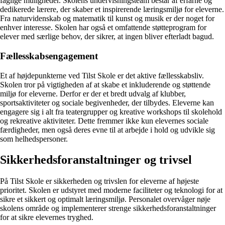
faglige muligheder. Skolens undervisningsteam består af erfarne og
dedikerede lærere, der skaber et inspirerende læringsmiljø for eleverne.
Fra naturvidenskab og matematik til kunst og musik er der noget for
enhver interesse. Skolen har også et omfattende støtteprogram for
elever med særlige behov, der sikrer, at ingen bliver efterladt bagud.
Fællesskabsengagement
Et af højdepunkterne ved Tilst Skole er det aktive fællesskabsliv.
Skolen tror på vigtigheden af at skabe et inkluderende og støttende
miljø for eleverne. Derfor er der et bredt udvalg af klubber,
sportsaktiviteter og sociale begivenheder, der tilbydes. Eleverne kan
engagere sig i alt fra teatergrupper og kreative workshops til skolehold
og rekreative aktiviteter. Dette fremmer ikke kun elevernes sociale
færdigheder, men også deres evne til at arbejde i hold og udvikle sig
som helhedspersoner.
Sikkerhedsforanstaltninger og trivsel
På Tilst Skole er sikkerheden og trivslen for eleverne af højeste
prioritet. Skolen er udstyret med moderne faciliteter og teknologi for at
sikre et sikkert og optimalt læringsmiljø. Personalet overvåger nøje
skolens område og implementerer strenge sikkerhedsforanstaltninger
for at sikre elevernes tryghed.