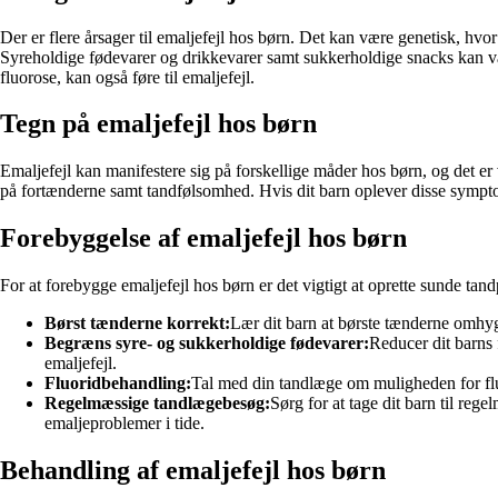
Der er flere årsager til emaljefejl hos børn. Det kan være genetisk, hv
Syreholdige fødevarer og drikkevarer samt sukkerholdige snacks kan væ
fluorose, kan også føre til emaljefejl.
Tegn på emaljefejl hos børn
Emaljefejl kan manifestere sig på forskellige måder hos børn, og det er 
på fortænderne samt tandfølsomhed. Hvis dit barn oplever disse symptom
Forebyggelse af emaljefejl hos børn
For at forebygge emaljefejl hos børn er det vigtigt at oprette sunde tandp
Børst tænderne korrekt:
Lær dit barn at børste tænderne omhyg
Begræns syre- og sukkerholdige fødevarer:
Reducer dit barns 
emaljefejl.
Fluoridbehandling:
Tal med din tandlæge om muligheden for flu
Regelmæssige tandlægebesøg:
Sørg for at tage dit barn til re
emaljeproblemer i tide.
Behandling af emaljefejl hos børn