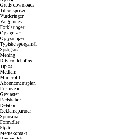
Gratis downloads
Tilbudspriser
Vurderinger
Valgguides
Forklaringer
Optagelser
Oplysninger
Typiske spørgsmål
Spørgsmål
Mening
Bliv en del af os
Tip os
Medlem
Min profil
Abonnementsplan
Prisniveau
Gevinster
Redskaber
Relation
Reklamepartner
Sponsorat
Formidler
Støtte
Mediekontakt
Henvendelse