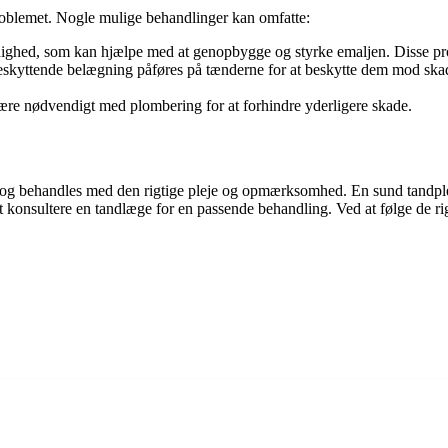
roblemet. Nogle mulige behandlinger kan omfatte:
rådighed, som kan hjælpe med at genopbygge og styrke emaljen. Disse pr
eskyttende belægning påføres på tænderne for at beskytte dem mod skad
t være nødvendigt med plombering for at forhindre yderligere skade.
 og behandles med den rigtige pleje og opmærksomhed. En sund tandplej
at konsultere en tandlæge for en passende behandling. Ved at følge de r