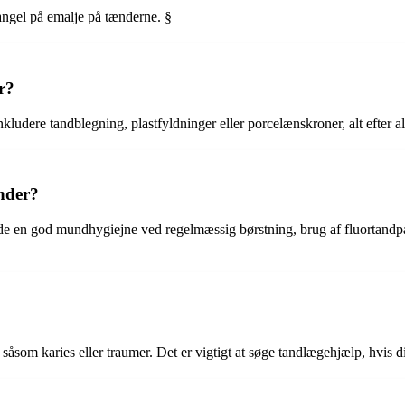
mangel på emalje på tænderne. §
r?
ludere tandblegning, plastfyldninger eller porcelænskroner, alt efter al
nder?
holde en god mundhygiejne ved regelmæssig børstning, brug af fluortandp
åsom karies eller traumer. Det er vigtigt at søge tandlægehjælp, hvis di