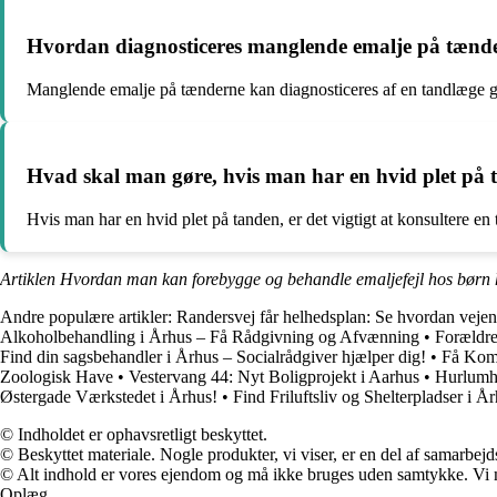
Hvordan diagnosticeres manglende emalje på tænd
Manglende emalje på tænderne kan diagnosticeres af en tandlæge 
Hvad skal man gøre, hvis man har en hvid plet på
Hvis man har en hvid plet på tanden, er det vigtigt at konsultere e
Artiklen Hvordan man kan forebygge og behandle emaljefejl hos børn 
Andre populære artikler:
Randersvej får helhedsplan: Se hvordan vejen 
Alkoholbehandling i Århus – Få Rådgivning og Afvænning
•
Forældre
Find din sagsbehandler i Århus – Socialrådgiver hjælper dig!
•
Få Komm
Zoologisk Have
•
Vestervang 44: Nyt Boligprojekt i Aarhus
•
Hurlumhe
Østergade Værkstedet i Århus!
•
Find Friluftsliv og Shelterpladser i Å
© Indholdet er ophavsretligt beskyttet.
© Beskyttet materiale. Nogle produkter, vi viser, er en del af samarbejd
© Alt indhold er vores ejendom og må ikke bruges uden samtykke. Vi mod
Oplæg