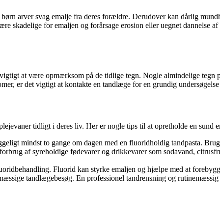
or børn arver svag emalje fra deres forældre. Derudover kan dårlig mundh
re skadelige for emaljen og forårsage erosion eller uegnet dannelse a
vigtigt at være opmærksom på de tidlige tegn. Nogle almindelige tegn på 
er, er det vigtigt at kontakte en tandlæge for en grundig undersøgelse
lejevaner tidligt i deres liv. Her er nogle tips til at opretholde en sund 
geligt mindst to gange om dagen med en fluoridholdig tandpasta. Brug 
forbrug af syreholdige fødevarer og drikkevarer som sodavand, citrusfr
oridbehandling. Fluorid kan styrke emaljen og hjælpe med at forebygge
gelmæssige tandlægebesøg. En professionel tandrensning og rutinemæssig