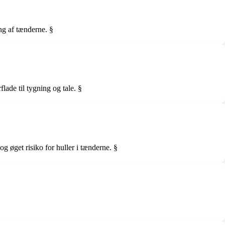
ng af tænderne. §
ade til tygning og tale. §
g øget risiko for huller i tænderne. §