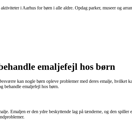
aktiviteter i Aarhus for børn i alle aldre. Opdag parker, museer og arra
ehandle emaljefejl hos børn
esværre kan nogle børn opleve problemer med deres emalje, hvilket kan f
og behandle emaljefejl hos børn.
malje. Emaljen er den ydre beskyttende lag på tænderne, og den spiller e
tandproblemer.