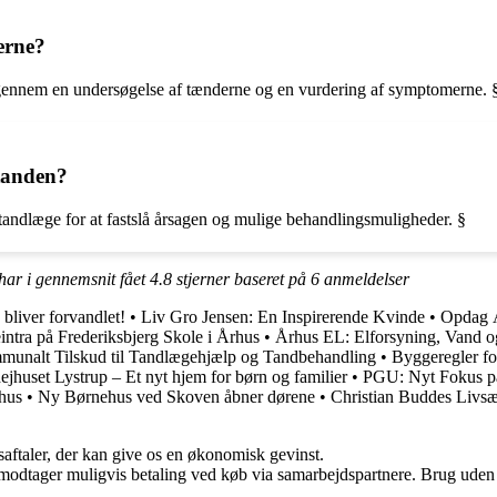
erne?
gennem en undersøgelse af tænderne og en vurdering af symptomerne. 
 tanden?
n tandlæge for at fastslå årsagen og mulige behandlingsmuligheder. §
har i gennemsnit fået
4.8
stjerner baseret på
6
anmeldelser
bliver forvandlet!
•
Liv Gro Jensen: En Inspirerende Kvinde
•
Opdag Å
intra på Frederiksbjerg Skole i Århus
•
Århus EL: Elforsyning, Vand 
unalt Tilskud til Tandlægehjælp og Tandbehandling
•
Byggeregler f
jhuset Lystrup – Et nyt hjem for børn og familier
•
PGU: Nyt Fokus p
rhus
•
Ny Børnehus ved Skoven åbner dørene
•
Christian Buddes Livs
saftaler, der kan give os en økonomisk gevinst.
tager muligvis betaling ved køb via samarbejdspartnere. Brug uden till