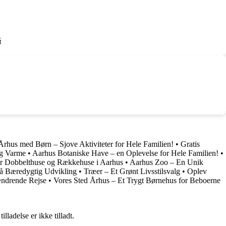
§
rhus med Børn – Sjove Aktiviteter for Hele Familien!
•
Gratis
og Varme
•
Aarhus Botaniske Have – en Oplevelse for Hele Familien!
•
or Dobbelthuse og Rækkehuse i Aarhus
•
Aarhus Zoo – En Unik
å Bæredygtig Udvikling
•
Træer – Et Grønt Livsstilsvalg
•
Oplev
ændrende Rejse
•
Vores Sted Århus – Et Trygt Børnehus for Beboerne
adelse er ikke tilladt.