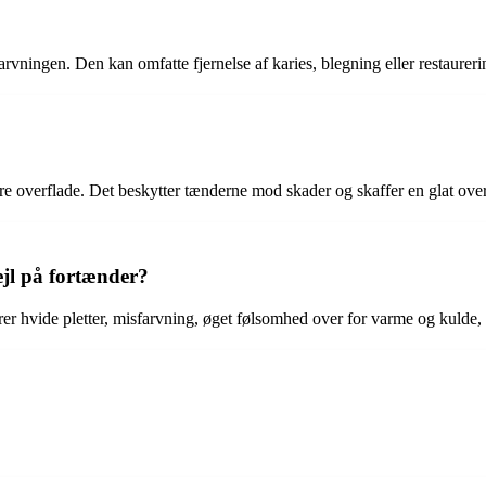
rvningen. Den kan omfatte fjernelse af karies, blegning eller restaureri
 overflade. Det beskytter tænderne mod skader og skaffer en glat overfl
jl på fortænder?
 hvide pletter, misfarvning, øget følsomhed over for varme og kulde, o