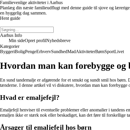
Familievenlige aktiviteter i Aarhus
Planlæg din næste familieudflugt med denne guide til sjove og lærerige 
en hyggelig dag sammen.
Hent guide
Aarhus Info
Min side
Opret profil
Nyhedsbreve
Kategorier
Byggeri
Bolig
Penge
Erhverv
Sundhed
Mad
Aktiviteter
Børn
Sport
Livet
Hvordan man kan forebygge og b
En sund tandemalje er afgørende for et smukt og sundt smil hos børn. D
tænderne. I denne artikel vil vi diskutere, hvordan man kan forebygge 
Hvad er emaljefejl?
Emaljefejl henviser til eventuelle problemer eller anomalier i tandens e
emaljen ikke er stærk nok eller beskadiget, kan det føre til forskellige 
Årsager til emaljefejl hos børn