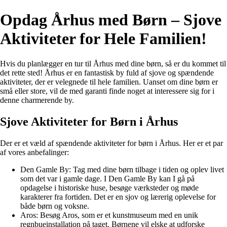
Opdag Århus med Børn – Sjove
Aktiviteter for Hele Familien!
Hvis du planlægger en tur til Århus med dine børn, så er du kommet til
det rette sted! Århus er en fantastisk by fuld af sjove og spændende
aktiviteter, der er velegnede til hele familien. Uanset om dine børn er
små eller store, vil de med garanti finde noget at interessere sig for i
denne charmerende by.
Sjove Aktiviteter for Børn i Århus
Der er et væld af spændende aktiviteter for børn i Århus. Her er et par
af vores anbefalinger:
Den Gamle By: Tag med dine børn tilbage i tiden og oplev livet
som det var i gamle dage. I Den Gamle By kan I gå på
opdagelse i historiske huse, besøge værksteder og møde
karakterer fra fortiden. Det er en sjov og lærerig oplevelse for
både børn og voksne.
Aros: Besøg Aros, som er et kunstmuseum med en unik
regnbueinstallation på taget. Børnene vil elske at udforske