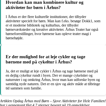
Hvordan kan man kombinere kultur og
aktiviteter for børn i Århus?
I Århus er der flere kulturelle institutioner, der tilbyder
aktiviteter specielt for børn. Man kan f.eks. besøge Dokk1, som
er et moderne bibliotek og kulturhus, der tilbyder
børneværksteder og kreative aktiviteter. Århus Teater har også
børneforestillinger, hvor børnene kan opleve teater magi i
børnehøjde.
Er der mulighed for at leje cykler og tage
børnene med på cykeltur i Århus?
Ja, det er muligt at leje cykler i Århus og tage børnene med på
en dejlig cykeltur rundt i byen. Der er mange cykelstier og
naturruter i og omkring Århus, hvor man kan udforske byen og
samtidig nyde naturen. Det er en sjov og aktiv måde at tilbringe
tid sammen som familie.
Artiklen Opdag Århus med Børn – Sjove Aktiviteter for Hele Familien!
har i gennemsnit fået
4.7
stjerner baseret på
19
anmeldelser