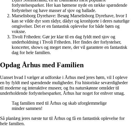
forlystelsesparker. Her kan børnene nyde en række spændende
forlystelser og have masser af sjov og ballade.
Marselisborg Dyrehave: Besøg Marselisborg Dyrehave, hvor I
kan se vilde dyr som rådyr, dådyr og kronhjorte i deres naturlige
omgivelser. Det er en fantastisk oplevelse for både børn og
voksne.
Tivoli Friheden: Gør jer klar til en dag fyldt med sjov og
underholdning i Tivoli Friheden. Her findes der forlystelser,
koncerter, shows og meget mere, der vil garantere en fantastisk
dag for hele familien.
Opdag Århus med Familien
Uanset hvad I vælger at udforske i Århus med jeres børn, vil I opleve
en by fyldt med spændende muligheder. Fra historiske seværdigheder
til moderne og interaktive museer, og fra naturskønne områder til
underholdende forlystelsesparker, Århus har noget for enhver smag.
Tag familien med til Århus og skab uforglemmelige
minder sammen!
Så planlæg jeres næste tur til Århus og få en fantastisk oplevelse for
hele familien.