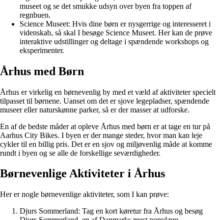
museet og se det smukke udsyn over byen fra toppen af
regnbuen.
Science Museet: Hvis dine børn er nysgerrige og interesseret i
videnskab, så skal I besøge Science Museet. Her kan de prøve
interaktive udstillinger og deltage i spændende workshops og
eksperimenter.
Århus med Børn
Århus er virkelig en børnevenlig by med et væld af aktiviteter specielt
tilpasset til børnene. Uanset om det er sjove legepladser, spændende
museer eller naturskønne parker, så er der masser at udforske.
En af de bedste måder at opleve Århus med børn er at tage en tur på
Aarhus City Bikes. I byen er der mange steder, hvor man kan leje
cykler til en billig pris. Det er en sjov og miljøvenlig måde at komme
rundt i byen og se alle de forskellige seværdigheder.
Børnevenlige Aktiviteter i Århus
Her er nogle børnevenlige aktiviteter, som I kan prøve:
Djurs Sommerland: Tag en kort køretur fra Århus og besøg
Djurs Sommerland, en af Danmarks mest populære